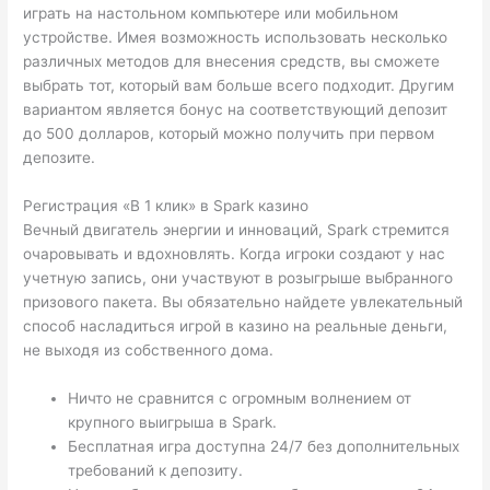
играть на настольном компьютере или мобильном
устройстве. Имея возможность использовать несколько
различных методов для внесения средств, вы сможете
выбрать тот, который вам больше всего подходит. Другим
вариантом является бонус на соответствующий депозит
до 500 долларов, который можно получить при первом
депозите.
Регистрация «В 1 клик» в Spark казино
Вечный двигатель энергии и инноваций, Spark стремится
очаровывать и вдохновлять. Когда игроки создают у нас
учетную запись, они участвуют в розыгрыше выбранного
призового пакета. Вы обязательно найдете увлекательный
способ насладиться игрой в казино на реальные деньги,
не выходя из собственного дома.
Ничто не сравнится с огромным волнением от
крупного выигрыша в Spark.
Бесплатная игра доступна 24/7 без дополнительных
требований к депозиту.