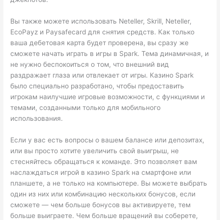
Вы также можете использовать Neteller, Skrill, Neteller,
EcoPayz и Paysafecard для снятия средств. Как только
ваша дебетовая карта будет проверена, вы сразу же
сможете начать играть в игры в Spark. Тема динамичная, и
не нужно беспокоиться о том, что внешний вид
раздражает глаза или отвлекает от игры. Казино Spark
было специально разработано, чтобы предоставить
игрокам наилучшие игровые возможности, с функциями и
темами, созданными только для мобильного
использования.
Если у вас есть вопросы о вашем балансе или депозитах,
или вы просто хотите увеличить свой выигрыш, не
стесняйтесь обращаться к команде. Это позволяет вам
наслаждаться игрой в казино Spark на смартфоне или
планшете, а не только на компьютере. Вы можете выбрать
один из них или комбинацию нескольких бонусов, если
сможете — чем больше бонусов вы активируете, тем
больше выиграете. Чем больше вращений вы соберете,