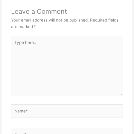
Leave a Comment
Your email address will not be published.
Required fields
are marked
*
Type
here..
Name*
Email*