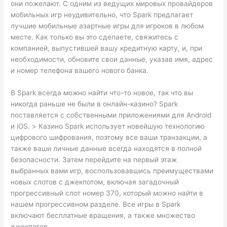
они пожелают. С одним из ведущих мировых провайдеров
мобильных игр неудивительно, что Spark предлагает
лучшие мобильные азартные игры для игроков в любом
месте. Как только вы это сделаете, свяжитесь с
компанией, выпустившей вашу кредитную карту, и, при
необходимости, обновите свои данные, указав имя, адрес
и номер телефона вашего нового банка.
В Spark всегда можно найти что-то новое, так что вы
никогда раньше не были в онлайн-казино? Spark
поставляется с собственными приложениями для Android
и iOS. > Казино Spark использует новейшую технологию
цифрового шифрования, поэтому все ваши транзакции, а
также ваши личные данные всегда находятся в полной
безопасности. Затем перейдите на первый этаж
выбранных вами игр, воспользовавшись преимуществами
новых слотов с джекпотом, включая загадочный
прогрессивный слот номер 370, который можно найти в
нашем прогрессивном разделе. Все игры в Spark
включают бесплатные вращения, а также множество
джекпотов.