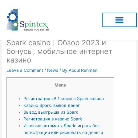
Skip
to
content
Spark casino | Обзор 2023 и
бонусы, мобильное интернет
казино
Leave a Comment
/
News
/ By
Abdul Rehman
Menu
Регистрация «В 1 клик» в Spark казино
Казино Spark: вывод денег
Вывод выигрыша из Spark
Регистрация в казино Spark
Игровые автоматы Spark: играть без
регистрации или рисковать на деньги