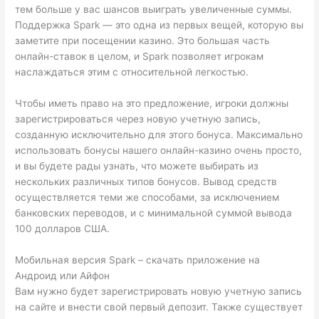
тем больше у вас шансов выиграть увеличенные суммы.
Поддержка Spark — это одна из первых вещей, которую вы
заметите при посещении казино. Это большая часть
онлайн-ставок в целом, и Spark позволяет игрокам
наслаждаться этим с относительной легкостью.
Чтобы иметь право на это предложение, игроки должны
зарегистрироваться через новую учетную запись,
созданную исключительно для этого бонуса. Максимально
использовать бонусы нашего онлайн-казино очень просто,
и вы будете рады узнать, что можете выбирать из
нескольких различных типов бонусов. Вывод средств
осуществляется теми же способами, за исключением
банковских переводов, и с минимальной суммой вывода
100 долларов США.
Мобильная версия Spark – скачать приложение на
Андроид или Айфон
Вам нужно будет зарегистрировать новую учетную запись
на сайте и внести свой первый депозит. Также существует