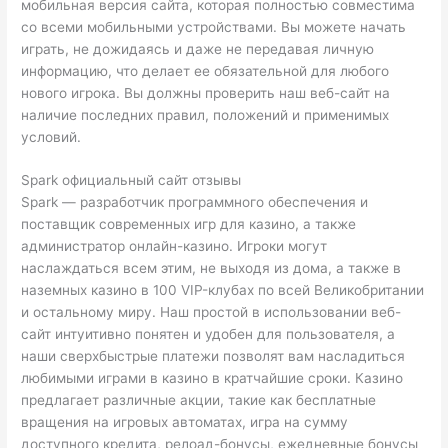
мобильная версия сайта, которая полностью совместима
со всеми мобильными устройствами. Вы можете начать
играть, не дожидаясь и даже не передавая личную
информацию, что делает ее обязательной для любого
нового игрока. Вы должны проверить наш веб-сайт на
наличие последних правил, положений и применимых
условий.
Spark официальный сайт отзывы
Spark — разработчик программного обеспечения и
поставщик современных игр для казино, а также
администратор онлайн-казино. Игроки могут
наслаждаться всем этим, не выходя из дома, а также в
наземных казино в 100 VIP-клубах по всей Великобритании
и остальному миру. Наш простой в использовании веб-
сайт интуитивно понятен и удобен для пользователя, а
наши сверхбыстрые платежи позволят вам насладиться
любимыми играми в казино в кратчайшие сроки. Казино
предлагает различные акции, такие как бесплатные
вращения на игровых автоматах, игра на сумму
доступного кредита, релоад-бонусы, ежедневные бонусы