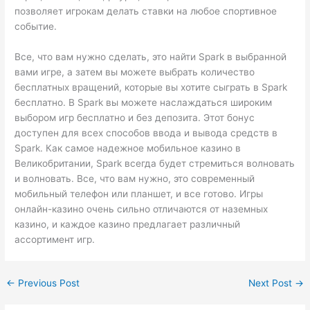
позволяет игрокам делать ставки на любое спортивное
событие.
Все, что вам нужно сделать, это найти Spark в выбранной
вами игре, а затем вы можете выбрать количество
бесплатных вращений, которые вы хотите сыграть в Spark
бесплатно. В Spark вы можете наслаждаться широким
выбором игр бесплатно и без депозита. Этот бонус
доступен для всех способов ввода и вывода средств в
Spark. Как самое надежное мобильное казино в
Великобритании, Spark всегда будет стремиться волновать
и волновать. Все, что вам нужно, это современный
мобильный телефон или планшет, и все готово. Игры
онлайн-казино очень сильно отличаются от наземных
казино, и каждое казино предлагает различный
ассортимент игр.
←
Previous Post
Next Post
→