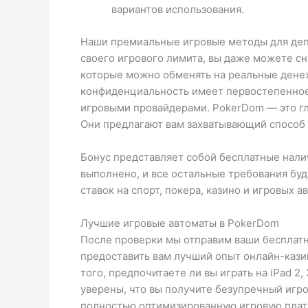
вариантов использования.
Наши премиальные игровые методы для деп
своего игрового лимита, вы даже можете сн
которые можно обменять на реальные денеж
конфиденциальность имеет первостепенное
игровыми провайдерами. PokerDom — это гл
Они предлагают вам захватывающий способ и
Бонус представляет собой бесплатные наличн
выполнено, и все остальные требования бу
ставок на спорт, покера, казино и игровых а
Лучшие игровые автоматы в PokerDom
После проверки мы отправим ваши бесплатн
предоставить вам лучший опыт онлайн-кази
того, предпочитаете ли вы играть на iPad 2
уверены, что вы получите безупречный игро
полностью оптимизированную игровую платф