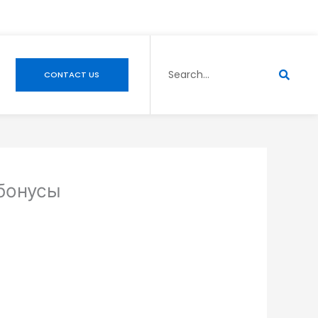
Search
CONTACT US
бонусы