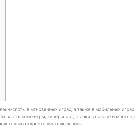
айн-слоты в мгновенных играх, а также в мобильных играх 
м настольные игры, киберспорт, ставки в покере и многое д
, как только откроете учетную запись.