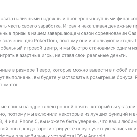
озита наличными надежны и проверены крупными финансов
ять часть своего заработка. Играя и накапливая денежные п
ные призы в нашем завершающем сезон соревновании CashK
 значение для PokerDom, поэтому они используют методы 
обальный игровой центр, и мы быстро становимся одним из
грать в азартные игры, не ставя свои реальные деньги.
ые в размере 1 евро, которые можно вывести в любой из игр 
дут выполнены, вы будете участвовать в розыгрыше бонуса.
втоматов.
ые спины на адрес электронной почты, который вы указали 
но, поэтому мы включили некоторые из лучших функций и в
, 3, 4 или iPhone 5, вы можете быть уверены, что ваши люби
вой опыт, когда зарегистрируете новую учетную запись или
орму для мобильных устройств iOS и Android.