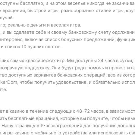
ступны бесплатно, и на этом веселье никогда не заканчива
 вращений, быстрой игры, разнообразных стилей игры, круп
лучай.
р; реальные деньги и веселая игра.
, и вы сделаете себе и своему банковскому счету одолжен
нтерфейс, включая список бонусных предложений, функцию п
и список 10 лучших слотов.
ших самых классических игр. Мы доступны 24 часа в сутки, 
озрачную поддержку. Они будут рады помочь и провести ва
во доступных вариантов банковских операций, все из кото
kerDom, чтобы получить удовольствие, и обязательно испо
те.
ет в казино в течение следующих 48–72 часов, в зависимост
вать бесплатные вращения, которые вы получите, чтобы не
!. Нашу страницу VIP-вознаграждений для получения дополн
 игры казино с мобильного устройства или использовать св