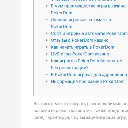
В чем преимущества игры в казино
PokerDom
Лучшие игровые автоматы в
PokerDom
Софт и игровые автоматы PokerDom
Отзывы о PokerDom казино
Как начать играть в PokerDom
LIVE игры PokerDom казино
Как играть в PokerDom бесплатно
без регистрации?
В PokerDom играют для адреналина
Информация про казино PokerDom
Вы также можете играть в свои любимые онл
нашими играми в казино мы также предлагае
себя, гарантируя, что вы зацепитесь за игру