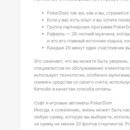
PokerDom так же, как и вы, стремится
Если у вас есть опыт и вы хотите пок
Группа партнерских программ PokerDo
Рафаэль — 28-летний мужчина, который
и это его главный источник отдыха, ко
Каждые 20 минут один счастливчик выи
Это означает, что вы можете быть уверены
специалистов по обслуживанию клиентов по
использует технологии, особенно мультиме
снимать средства со своего счета, использу
биткойн в качестве способа оплаты.
Софт и игровые автоматы PokerDom
Иногда, к сожалению, жизнь может быть нас
любую сумму, которую вы выберете, исполь
на сумму не менее 20 фунтов стерлингов. 