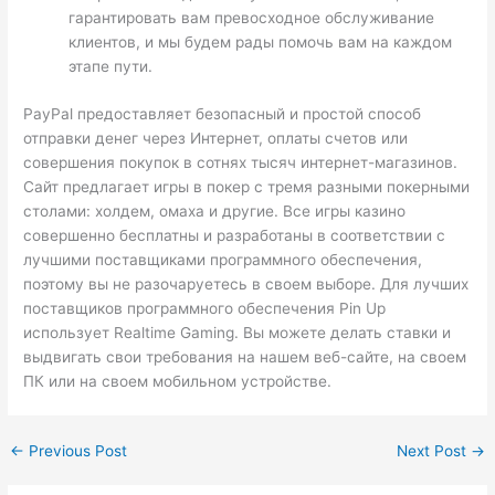
гарантировать вам превосходное обслуживание
клиентов, и мы будем рады помочь вам на каждом
этапе пути.
PayPal предоставляет безопасный и простой способ
отправки денег через Интернет, оплаты счетов или
совершения покупок в сотнях тысяч интернет-магазинов.
Сайт предлагает игры в покер с тремя разными покерными
столами: холдем, омаха и другие. Все игры казино
совершенно бесплатны и разработаны в соответствии с
лучшими поставщиками программного обеспечения,
поэтому вы не разочаруетесь в своем выборе. Для лучших
поставщиков программного обеспечения Pin Up
использует Realtime Gaming. Вы можете делать ставки и
выдвигать свои требования на нашем веб-сайте, на своем
ПК или на своем мобильном устройстве.
←
Previous Post
Next Post
→