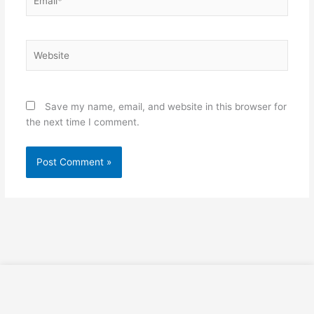
Website
Save my name, email, and website in this browser for
the next time I comment.