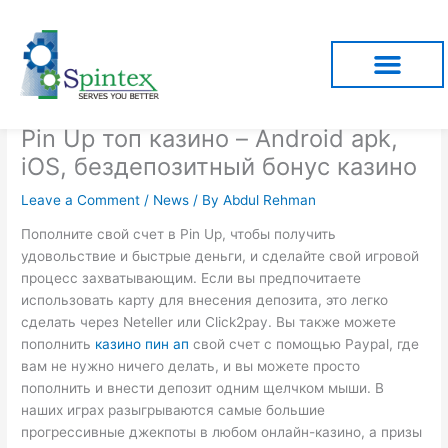
Skip
to
content
Pin Up топ казино – Android apk,
iOS, бездепозитный бонус казино
Leave a Comment
/
News
/ By
Abdul Rehman
Пополните свой счет в Pin Up, чтобы получить
удовольствие и быстрые деньги, и сделайте свой игровой
процесс захватывающим. Если вы предпочитаете
использовать карту для внесения депозита, это легко
сделать через Neteller или Click2pay. Вы также можете
пополнить
казино пин ап
свой счет с помощью Paypal, где
вам не нужно ничего делать, и вы можете просто
пополнить и внести депозит одним щелчком мыши. В
наших играх разыгрываются самые большие
прогрессивные джекпоты в любом онлайн-казино, а призы