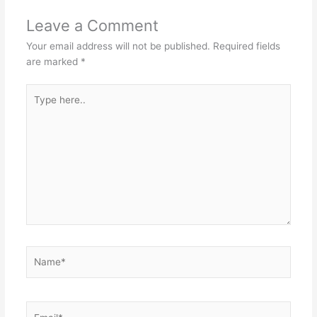
Leave a Comment
Your email address will not be published.
Required fields
are marked
*
Type
here..
Name*
Email*