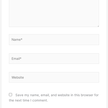
Name*
Email*
Website
Save my name, email, and website in this browser for
the next time I comment.