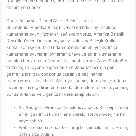
ikramiyelerimizle neden şansınızı ücretsiz çevrimiçi slotlarda
denemiyorsunuz?
GrandPashaBet Güncel Adres Bahis işlemleri
Bu nedenle, Amerika Birleşik Devletleri’ndeki oyunculara
kumarhane oyun hizmetleri sağlayamıyoruz. Amerika Birleşik
Devletleri’nden bir oyuncuysanız, yalnızca Birleşik Krallık
Kumar Komisyonu tarafından düzenlenen en iyi çevrimiçi
kumarhane oyunlarını oynamanız tavsiye edilir. Kumarhane
oyunları her zaman eğlencelidir, ancak gerçek GrandPashaBet
tarzında, sizi oyuna bağlamanız ve daha fazlası için geri
gelmeniz için pek çok bonus özellik ve bazı harika
promosyonlar da ekledik. Slot oyunlarımız, deneyimi çok daha
heyecanlı hale getiren ücretsiz döndürmelere, bonus oyunlara,
bonus turlarına ve diğer özelliklere sahip olabilir.
St. George’s, Grenada’da bulunuyoruz ve Karayipler’deki
en iyi çevrimiçi kumarhane olarak, isteyebileceğiniz her
şeye sahibiz.
Web sitemiz hakkında herhangi bir geri bildiriminiz varsa,
lütfen bize bildirin.