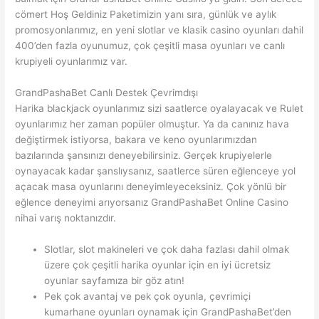
cömert Hoş Geldiniz Paketimizin yanı sıra, günlük ve aylık
promosyonlarımız, en yeni slotlar ve klasik casino oyunları dahil
400’den fazla oyunumuz, çok çeşitli masa oyunları ve canlı
krupiyeli oyunlarımız var.
GrandPashaBet Canlı Destek Çevrimdışı
Harika blackjack oyunlarımız sizi saatlerce oyalayacak ve Rulet
oyunlarımız her zaman popüler olmuştur. Ya da canınız hava
değiştirmek istiyorsa, bakara ve keno oyunlarımızdan
bazılarında şansınızı deneyebilirsiniz. Gerçek krupiyelerle
oynayacak kadar şanslıysanız, saatlerce süren eğlenceye yol
açacak masa oyunlarını deneyimleyeceksiniz. Çok yönlü bir
eğlence deneyimi arıyorsanız GrandPashaBet Online Casino
nihai varış noktanızdır.
Slotlar, slot makineleri ve çok daha fazlası dahil olmak
üzere çok çeşitli harika oyunlar için en iyi ücretsiz
oyunlar sayfamıza bir göz atın!
Pek çok avantaj ve pek çok oyunla, çevrimiçi
kumarhane oyunları oynamak için GrandPashaBet’den