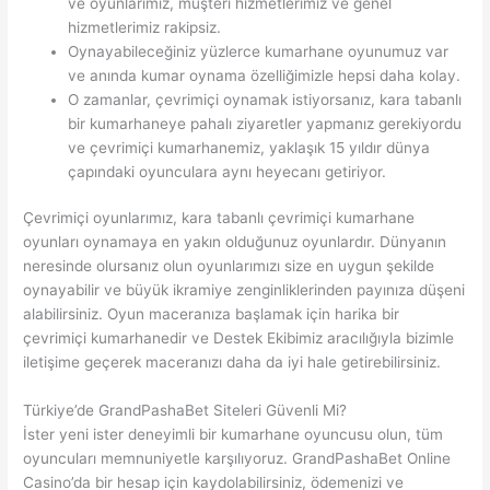
ve oyunlarımız, müşteri hizmetlerimiz ve genel
hizmetlerimiz rakipsiz.
Oynayabileceğiniz yüzlerce kumarhane oyunumuz var
ve anında kumar oynama özelliğimizle hepsi daha kolay.
O zamanlar, çevrimiçi oynamak istiyorsanız, kara tabanlı
bir kumarhaneye pahalı ziyaretler yapmanız gerekiyordu
ve çevrimiçi kumarhanemiz, yaklaşık 15 yıldır dünya
çapındaki oyunculara aynı heyecanı getiriyor.
Çevrimiçi oyunlarımız, kara tabanlı çevrimiçi kumarhane
oyunları oynamaya en yakın olduğunuz oyunlardır. Dünyanın
neresinde olursanız olun oyunlarımızı size en uygun şekilde
oynayabilir ve büyük ikramiye zenginliklerinden payınıza düşeni
alabilirsiniz. Oyun maceranıza başlamak için harika bir
çevrimiçi kumarhanedir ve Destek Ekibimiz aracılığıyla bizimle
iletişime geçerek maceranızı daha da iyi hale getirebilirsiniz.
Türkiye’de GrandPashaBet Siteleri Güvenli Mi?
İster yeni ister deneyimli bir kumarhane oyuncusu olun, tüm
oyuncuları memnuniyetle karşılıyoruz. GrandPashaBet Online
Casino’da bir hesap için kaydolabilirsiniz, ödemenizi ve