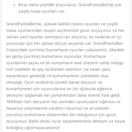
Biraz daha çeşitlilik arıyorsanız, GrandPashaBet’de çok
çeşitli masa oyunları var.
GrandPashaBet’de, yüksek kaliteli casino oyunları ve çeşitli
masa oyunlarından oluşan seçimimizle gurur duyuyoruz ve her
zaman yeni oyunlar sunmaya can atıyoruz, bu nedenle en iyi
oyuncular için her zaman birçok seçenek var. GrandPashaBet
Casino’daki çevrimiçi kumarhane oyunları yelpazemiz, ülkedeki
en geniş çevrimiçi kumarhane oyunudur. Kumarhane
oyunlarının sayısı ve bir kumarhane web sitesinin sahip olduğu
tüm özellikler iki şey tarafından belirlenir: ne kadar para
kazanılması gerektiği ve kumarhanenin yükselişte olup
olmadığı. Oyun endüstrisi sürekli olarak büyüyor ve
kumarhaneler için oyuncularına en üst düzeyde eğlence
deneyimi sağlamak her zamankinden daha önemli hale geldi.
1998’den beri dünyanın her yerinden oyuncuların eğlence ve
başarıya ulaşmalarına yardımcı oluyoruz ve en popüler
çevrimiçi kumarhane sitelerinden biri olduğumuz için gurur
duyuyoruz. Bahis dostu oyun seçeneklerimizi deneyin ve hayal
kırıklığına uğramayacaksınız!