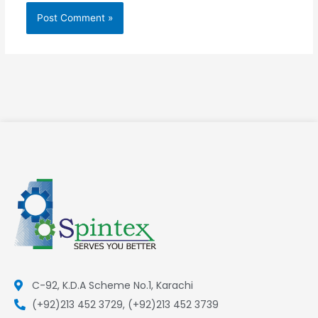
C-92, K.D.A Scheme No.1, Karachi
(+92)213 452 3729, (+92)213 452 3739