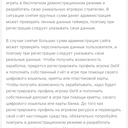
играть в бесплатном демонстрационном режиме и
разработать свою уникальную игровую стратегию. В
ситуации снятия крупных сумм денег администрация
может проверить личные данные геймера, поэтому при
регистрации следует указывать свои данные.
В случае снятия больших сумм администрация сайта
может проверить персональные данные пользователя, и
поэтому при регистрации следует указывать свои
реальные данные. Чтобы получить возможность
заработка, придется регистрировать профиль игрока GetX
и пополнить собственный счёт в игре при помощи своего
цифрового кошелька, крипты или пластиковой карты.
Чтобы получить возможность зарабатывать, надо будет
регистрировать профиль игрока GetX и пополнить
собственный депозит в игре при помощи крипты, своего
цифрового кошелька или карты банка. До того как
регистрировать профиль на игровом ресурсе и переводить
свой счёт настоящие средства, обязательно попробуйте
поиграть в демонстрационном режиме и разработать