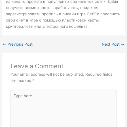
на каналы проекта в популярных социальных сетях. Дабы
получить возможность зарабатывать, придется
зарегистрировать профиль в онлайн игре GetX и пополнить
свой счет в игре с помощью пластиковой карты,
криптовалюты или электронного кошелька.
←
Previous Post
Next Post
→
Leave a Comment
Your email address will not be published.
Required fields
are marked
*
Type
here..