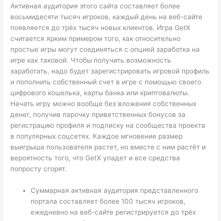
Активная аудитория этого сайта составляет более
восьмидесяти тысяч игроков, каждый день на веб-сайте
появляется до трёх тысяч новых клиентов. Игра GetX
считается ярким примером того, как относительно
простые игры могут соединяться с опцией заработка на
игре как таковой. Чтобы получить возможность
заработать, надо будет зарегистрировать игровой профиль
и пополнить собственный счет в игре с помощью своего
цифрового кошелька, карты банка или криптовалюты.
Начать игру можно вообще без вложения собственных
денег, получив парочку приветственных бонусов за
регистрацию профиля и подписку на сообщества проекта
в популярных соцсетях. Каждое мгновение размер
выигрыша пользователя растет, но вместе с ним растёт и
вероятность того, что GetX упадет и все средства
попросту сгорят.
Суммарная активная аудитория представленного
портала составляет более 100 тысяч игроков,
ежедневно на веб-сайте регистрируется до трёх