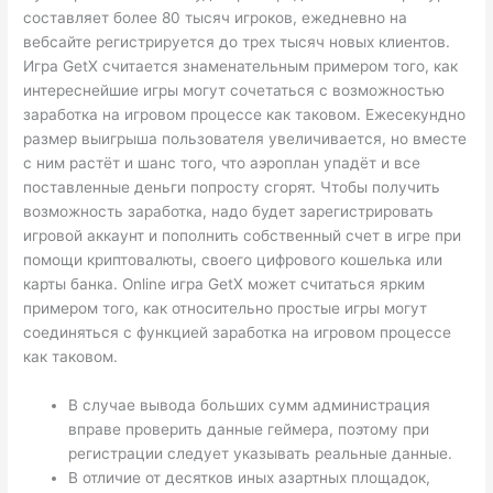
составляет более 80 тысяч игроков, ежедневно на
вебсайте регистрируется до трех тысяч новых клиентов.
Игра GetX считается знаменательным примером того, как
интереснейшие игры могут сочетаться с возможностью
заработка на игровом процессе как таковом. Ежесекундно
размер выигрыша пользователя увеличивается, но вместе
с ним растёт и шанс того, что аэроплан упадёт и все
поставленные деньги попросту сгорят. Чтобы получить
возможность заработка, надо будет зарегистрировать
игровой аккаунт и пополнить собственный счет в игре при
помощи криптовалюты, своего цифрового кошелька или
карты банка. Online игра GetX может считаться ярким
примером того, как относительно простые игры могут
соединяться с функцией заработка на игровом процессе
как таковом.
В случае вывода больших сумм администрация
вправе проверить данные геймера, поэтому при
регистрации следует указывать реальные данные.
В отличие от десятков иных азартных площадок,