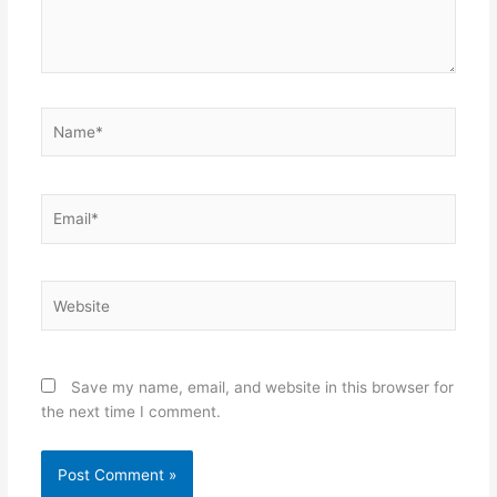
Name*
Email*
Website
Save my name, email, and website in this browser for
the next time I comment.