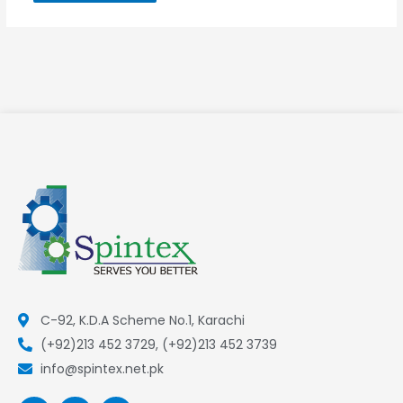
C-92, K.D.A Scheme No.1, Karachi
(+92)213 452 3729, (+92)213 452 3739
info@spintex.net.pk
F
T
L