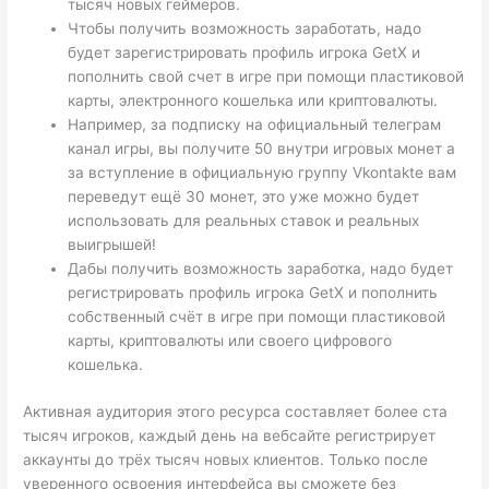
тысяч новых геймеров.
Чтобы получить возможность заработать, надо
будет зарегистрировать профиль игрока GetX и
пополнить свой счет в игре при помощи пластиковой
карты, электронного кошелька или криптовалюты.
Например, за подписку на официальный телеграм
канал игры, вы получите 50 внутри игровых монет а
за вступление в официальную группу Vkontakte вам
переведут ещё 30 монет, это уже можно будет
использовать для реальных ставок и реальных
выигрышей!
Дабы получить возможность заработка, надо будет
регистрировать профиль игрока GetX и пополнить
собственный счёт в игре при помощи пластиковой
карты, криптовалюты или своего цифрового
кошелька.
Активная аудитория этого ресурса составляет более ста
тысяч игроков, каждый день на вебсайте регистрирует
аккаунты до трёх тысяч новых клиентов. Только после
уверенного освоения интерфейса вы сможете без