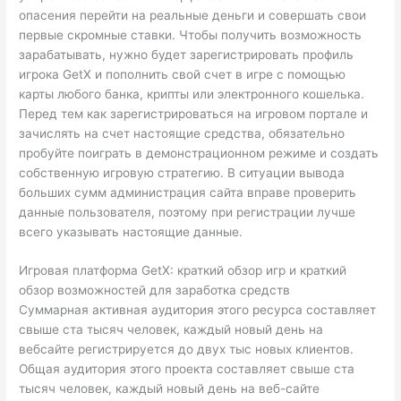
опасения перейти на реальные деньги и совершать свои
первые скромные ставки. Чтобы получить возможность
зарабатывать, нужно будет зарегистрировать профиль
игрока GetX и пополнить свой счет в игре с помощью
карты любого банка, крипты или электронного кошелька.
Перед тем как зарегистрироваться на игровом портале и
зачислять на счет настоящие средства, обязательно
пробуйте поиграть в демонстрационном режиме и создать
собственную игровую стратегию. В ситуации вывода
больших сумм администрация сайта вправе проверить
данные пользователя, поэтому при регистрации лучше
всего указывать настоящие данные.
Игровая платформа GetX: краткий обзор игр и краткий
обзор возможностей для заработка средств
Суммарная активная аудитория этого ресурса составляет
свыше ста тысяч человек, каждый новый день на
вебсайте регистрируется до двух тыс новых клиентов.
Общая аудитория этого проекта составляет свыше ста
тысяч человек, каждый новый день на веб-сайте