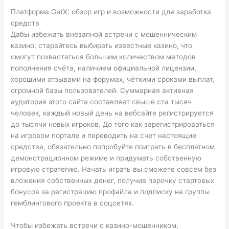
Платформа GetX: обзор игр и возможности для заработка
средств
Дабы избежать внезапной встречи с мошенническим
казино, старайтесь выбирать известные казино, что
смогут похвастаться большим количеством методов
пополнения счёта, наличием официальной лицензии,
хорошими отзывами на форумах, чёткими сроками выплат,
огромной базы пользователей. Суммарная активная
аудитория этого сайта составляет свыше ста тысяч
человек, каждый новый день на вебсайте регистрируется
до тысячи новых игроков. До того как зарегистрироваться
на игровом портале и переводить на счет настоящие
средства, обязательно попробуйте поиграть в бесплатном
демонстрационном режиме и придумать собственную
игровую стратегию. Начать играть вы сможете совсем без
вложения собственных денег, получив парочку стартовых
бонусов за регистрацию профайла и подписку на группы
гемблингового проекта в соцсетях.
Чтобы избежать встречи с казино-мошенником,