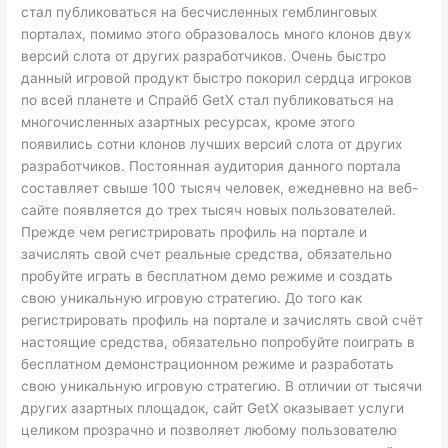
стал публиковаться на бесчисленных гемблинговых
порталах, помимо этого образовалось много клонов двух
версий слота от других разработчиков. Очень быстро
данный игровой продукт быстро покорил сердца игроков
по всей планете и Спрайб GetX стал публиковаться на
многочисленных азартных ресурсах, кроме этого
появились сотни клонов лучших версий слота от других
разработчиков. Постоянная аудитория данного портала
составляет свыше 100 тысяч человек, ежедневно на веб-
сайте появляется до трех тысяч новых пользователей.
Прежде чем регистрировать профиль на портале и
зачислять свой счет реальные средства, обязательно
пробуйте играть в бесплатном демо режиме и создать
свою уникальную игровую стратегию. До того как
регистрировать профиль на портале и зачислять свой счёт
настоящие средства, обязательно попробуйте поиграть в
бесплатном демонстрационном режиме и разработать
свою уникальную игровую стратегию. В отличии от тысячи
других азартных площадок, сайт GetX оказывает услуги
целиком прозрачно и позволяет любому пользователю