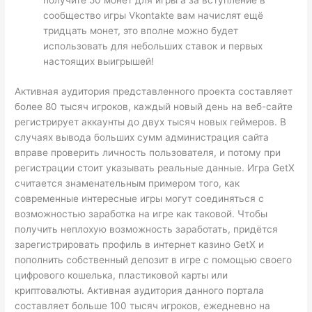
получите 50 монет для игры а за вступление в
сообщество игры Vkontakte вам начислят ещё
тридцать монет, это вполне можно будет
использовать для небольших ставок и первых
настоящих выигрышей!
Активная аудитория представленного проекта составляет
более 80 тысяч игроков, каждый новый день на веб-сайте
регистрирует аккаунты до двух тысяч новых геймеров. В
случаях вывода больших сумм администрация сайта
вправе проверить личность пользователя, и потому при
регистрации стоит указывать реальные данные. Игра GetX
считается знаменательным примером того, как
современные интересные игры могут соединяться с
возможностью заработка на игре как таковой. Чтобы
получить неплохую возможность заработать, придётся
зарегистрировать профиль в интернет казино GetX и
пополнить собственный депозит в игре с помощью своего
цифрового кошелька, пластиковой карты или
криптовалюты. Активная аудитория данного портала
составляет больше 100 тысяч игроков, ежедневно на