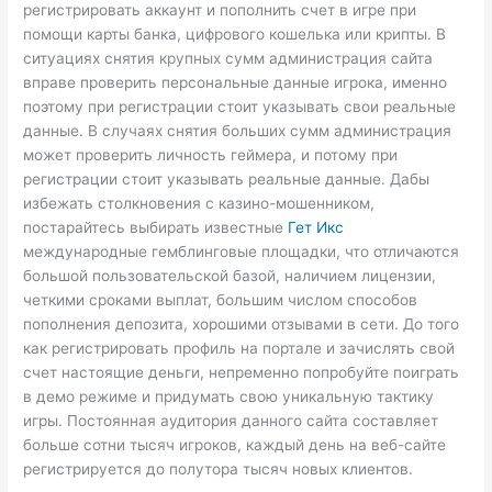
регистрировать аккаунт и пополнить счет в игре при
помощи карты банка, цифрового кошелька или крипты. В
ситуациях снятия крупных сумм администрация сайта
вправе проверить персональные данные игрока, именно
поэтому при регистрации стоит указывать свои реальные
данные. В случаях снятия больших сумм администрация
может проверить личность геймера, и потому при
регистрации стоит указывать реальные данные. Дабы
избежать столкновения с казино-мошенником,
постарайтесь выбирать известные
Гет Икс
международные гемблинговые площадки, что отличаются
большой пользовательской базой, наличием лицензии,
четкими сроками выплат, большим числом способов
пополнения депозита, хорошими отзывами в сети. До того
как регистрировать профиль на портале и зачислять свой
счет настоящие деньги, непременно попробуйте поиграть
в демо режиме и придумать свою уникальную тактику
игры. Постоянная аудитория данного сайта составляет
больше сотни тысяч игроков, каждый день на веб-сайте
регистрируется до полутора тысяч новых клиентов.