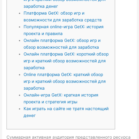
заработка денег
Платформа GetX: обзор игр и
возможности для заработка средств
Популярная online-игра GetX: история
проекта и правила
Онлайн платформа GetX: обзор игр и
обзор возможностей для заработка
Онлайн платформа GetX: короткий обзор
игр и краткий обзор возможностей для
заработка
Online платформа GetX: краткий обзор
игр и краткий обзор возможностей для
заработка
Онлайн-игра GetX: краткая история
проекта и стратегия игры
Как играть на сайте не тратя настоящий
денег
Суммарная активная аудитория представленного ресурса