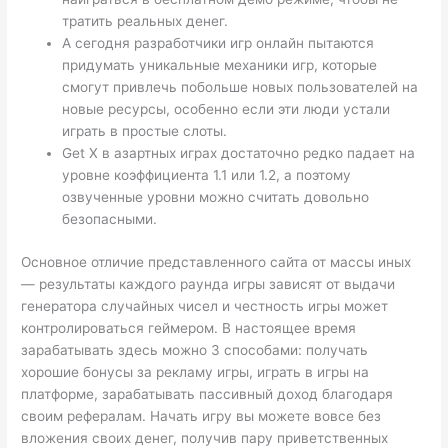
тратить реальных денег.
А сегодня разработчики игр онлайн пытаются
придумать уникальные механики игр, которые
смогут привлечь побольше новых пользователей на
новые ресурсы, особенно если эти люди устали
играть в простые слоты.
Get X в азартных играх достаточно редко падает на
уровне коэффициента 1.1 или 1.2, а поэтому
озвученные уровни можно считать довольно
безопасными.
Основное отличие представленного сайта от массы иных
— результаты каждого раунда игры зависят от выдачи
генератора случайных чисел и честность игры может
контролироваться геймером. В настоящее время
зарабатывать здесь можно 3 способами: получать
хорошие бонусы за рекламу игры, играть в игры на
платформе, зарабатывать пассивный доход благодаря
своим рефералам. Начать игру вы можете вовсе без
вложения своих денег, получив пару приветственных