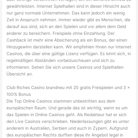
gewährleisten. Internet Spielhallen sind in dieser Hinsicht auch
nur ganz normale Unternehmen. Das kann jedoch ein wenig
Zeit in Anspruch nehmen. Immer wieder gibt es Menschen, die
darauf aus sind, sich an den Spielen und vor allem dem Geld
anderer zu bereichern. Freispiele ohne Einzahlung. Der
Cashback ist mehr eine Absicherung als ein Bonus, der einen
Hinzugewinn darstellen kann. Wir empfehlen Ihnen nur Internet
Casinos, die über eine gültige Lizenz verfügen. Es lohnt sich, in
regelmäßigen Abständen vorbeizuschauen und sich zu
informieren. Sehen Sie sich unsere Casinos und Spielhallen
Übersicht an.
Club Riches Casino brandneu mit 20 gratis Freispielen und 3 x
100% Bonus
Die Top Online Casinos stammen unbestritten aus dem
europäischen Raum. Und gerade das ist wichtig, wenn es um
das Spielen in Online Casinos geht. Als Redakteur hat er sich
den Live Casinos verschrieben. Niederlassungen gibt es unter
anderem in Australien, Serbien und auch in Zypern. Aufgrund
des europäischen Rechts durften diese ihr Angebot legal in