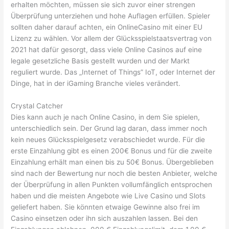
erhalten möchten, müssen sie sich zuvor einer strengen
Überprüfung unterziehen und hohe Auflagen erfüllen. Spieler
sollten daher darauf achten, ein OnlineCasino mit einer EU
Lizenz zu wählen. Vor allem der Glücksspielstaatsvertrag von
2021 hat dafür gesorgt, dass viele Online Casinos auf eine
legale gesetzliche Basis gestellt wurden und der Markt
reguliert wurde. Das „Internet of Things” IoT, oder Internet der
Dinge, hat in der iGaming Branche vieles verändert.
Crystal Catcher
Dies kann auch je nach Online Casino, in dem Sie spielen,
unterschiedlich sein. Der Grund lag daran, dass immer noch
kein neues Glücksspielgesetz verabschiedet wurde. Für die
erste Einzahlung gibt es einen 200€ Bonus und für die zweite
Einzahlung erhält man einen bis zu 50€ Bonus. Übergeblieben
sind nach der Bewertung nur noch die besten Anbieter, welche
der Überprüfung in allen Punkten vollumfänglich entsprochen
haben und die meisten Angebote wie Live Casino und Slots
geliefert haben. Sie könnten etwaige Gewinne also frei im
Casino einsetzen oder ihn sich auszahlen lassen. Bei den