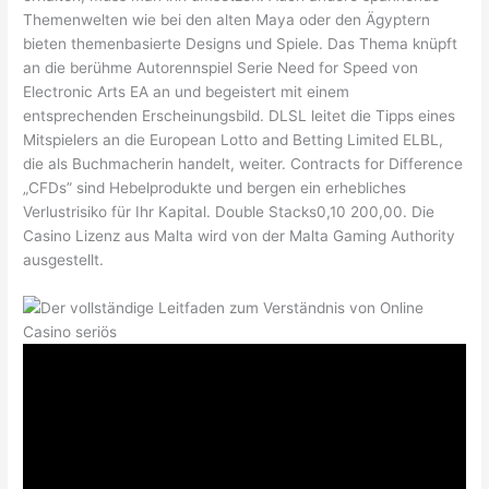
Themenwelten wie bei den alten Maya oder den Ägyptern
bieten themenbasierte Designs und Spiele. Das Thema knüpft
an die berühme Autorennspiel Serie Need for Speed von
Electronic Arts EA an und begeistert mit einem
entsprechenden Erscheinungsbild. DLSL leitet die Tipps eines
Mitspielers an die European Lotto and Betting Limited ELBL,
die als Buchmacherin handelt, weiter. Contracts for Difference
„CFDs” sind Hebelprodukte und bergen ein erhebliches
Verlustrisiko für Ihr Kapital. Double Stacks0,10 200,00. Die
Casino Lizenz aus Malta wird von der Malta Gaming Authority
ausgestellt.