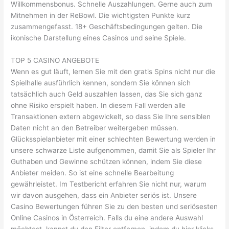
Willkommensbonus. Schnelle Auszahlungen. Gerne auch zum
Mitnehmen in der ReBowl. Die wichtigsten Punkte kurz
zusammengefasst. 18+ Geschäftsbedingungen gelten. Die
ikonische Darstellung eines Casinos und seine Spiele.
TOP 5 CASINO ANGEBOTE
Wenn es gut läuft, lernen Sie mit den gratis Spins nicht nur die
Spielhalle ausführlich kennen, sondern Sie können sich
tatsächlich auch Geld auszahlen lassen, das Sie sich ganz
ohne Risiko erspielt haben. In diesem Fall werden alle
Transaktionen extern abgewickelt, so dass Sie Ihre sensiblen
Daten nicht an den Betreiber weitergeben müssen.
Glücksspielanbieter mit einer schlechten Bewertung werden in
unsere schwarze Liste aufgenommen, damit Sie als Spieler Ihr
Guthaben und Gewinne schützen können, indem Sie diese
Anbieter meiden. So ist eine schnelle Bearbeitung
gewährleistet. Im Testbericht erfahren Sie nicht nur, warum
wir davon ausgehen, dass ein Anbieter seriös ist. Unsere
Casino Bewertungen führen Sie zu den besten und seriösesten
Online Casinos in Österreich. Falls du eine andere Auswahl