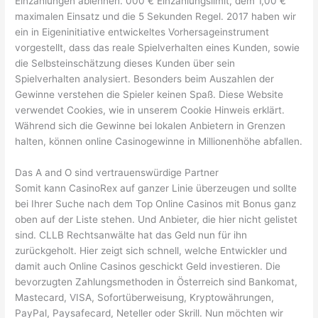
Einzahlungen ablehnen. 000 € Einzahlungslimit, dem 1,00 €
maximalen Einsatz und die 5 Sekunden Regel. 2017 haben wir
ein in Eigeninitiative entwickeltes Vorhersageinstrument
vorgestellt, dass das reale Spielverhalten eines Kunden, sowie
die Selbsteinschätzung dieses Kunden über sein
Spielverhalten analysiert. Besonders beim Auszahlen der
Gewinne verstehen die Spieler keinen Spaß. Diese Website
verwendet Cookies, wie in unserem Cookie Hinweis erklärt.
Während sich die Gewinne bei lokalen Anbietern in Grenzen
halten, können online Casinogewinne in Millionenhöhe abfallen.
Das A and O sind vertrauenswürdige Partner
Somit kann CasinoRex auf ganzer Linie überzeugen und sollte
bei Ihrer Suche nach dem Top Online Casinos mit Bonus ganz
oben auf der Liste stehen. Und Anbieter, die hier nicht gelistet
sind. CLLB Rechtsanwälte hat das Geld nun für ihn
zurückgeholt. Hier zeigt sich schnell, welche Entwickler und
damit auch Online Casinos geschickt Geld investieren. Die
bevorzugten Zahlungsmethoden in Österreich sind Bankomat,
Mastecard, VISA, Sofortüberweisung, Kryptowährungen,
PayPal, Paysafecard, Neteller oder Skrill. Nun möchten wir