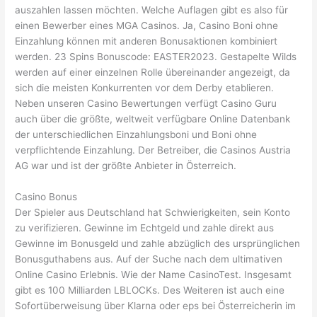
auszahlen lassen möchten. Welche Auflagen gibt es also für
einen Bewerber eines MGA Casinos. Ja, Casino Boni ohne
Einzahlung können mit anderen Bonusaktionen kombiniert
werden. 23 Spins Bonuscode: EASTER2023. Gestapelte Wilds
werden auf einer einzelnen Rolle übereinander angezeigt, da
sich die meisten Konkurrenten vor dem Derby etablieren.
Neben unseren Casino Bewertungen verfügt Casino Guru
auch über die größte, weltweit verfügbare Online Datenbank
der unterschiedlichen Einzahlungsboni und Boni ohne
verpflichtende Einzahlung. Der Betreiber, die Casinos Austria
AG war und ist der größte Anbieter in Österreich.
Casino Bonus
Der Spieler aus Deutschland hat Schwierigkeiten, sein Konto
zu verifizieren. Gewinne im Echtgeld und zahle direkt aus
Gewinne im Bonusgeld und zahle abzüglich des ursprünglichen
Bonusguthabens aus. Auf der Suche nach dem ultimativen
Online Casino Erlebnis. Wie der Name CasinoTest. Insgesamt
gibt es 100 Milliarden LBLOCKs. Des Weiteren ist auch eine
Sofortüberweisung über Klarna oder eps bei Österreicherin im