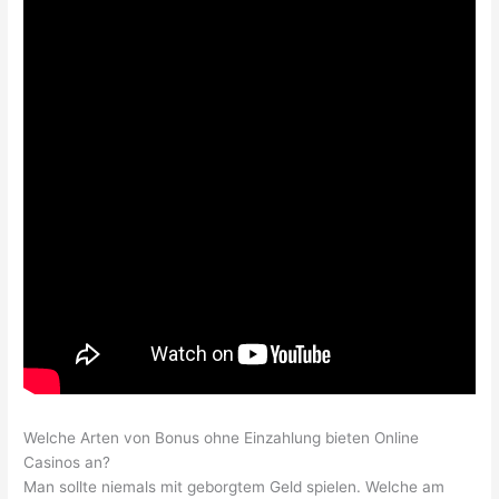
Welche Arten von Bonus ohne Einzahlung bieten Online
Casinos an?
Man sollte niemals mit geborgtem Geld spielen. Welche am