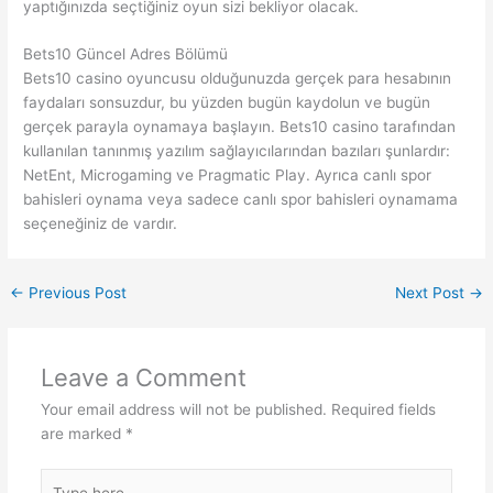
yaptığınızda seçtiğiniz oyun sizi bekliyor olacak.
Bets10 Güncel Adres Bölümü
Bets10 casino oyuncusu olduğunuzda gerçek para hesabının
faydaları sonsuzdur, bu yüzden bugün kaydolun ve bugün
gerçek parayla oynamaya başlayın. Bets10 casino tarafından
kullanılan tanınmış yazılım sağlayıcılarından bazıları şunlardır:
NetEnt, Microgaming ve Pragmatic Play. Ayrıca canlı spor
bahisleri oynama veya sadece canlı spor bahisleri oynamama
seçeneğiniz de vardır.
←
Previous Post
Next Post
→
Leave a Comment
Your email address will not be published.
Required fields
are marked
*
Type