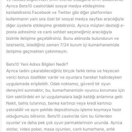
Ayrıca Bets10 casino’daki sosyal medya etkileşimine
katılabilirsiniz.Facebook ve Twitter gibi diğer platformları
kullanmanın yanı sıra özel bir sosyal medya sayfası aracılığıyla
diğer üyelerle etkileşime girebilirsiniz. Ayrıca müşteri desteği e-
posta adresimiz ve canlı sohbet seçeneğimiz aracılığıyla
bizimle iletişime geçebilirsiniz. Bunu aklınızda bulundurun ve
isterseniz, istediğiniz zaman 7/24 kurum içi kumarhanemizle
iletişime geçmekten çekinmeyin.
Bets10 Yeni Adres Bilgileri Nedir?
Ayrıca tadını çıkarabileceğiniz birçok farklı tema ve heyecan
verici bonus özellikler vardır ve oyunlara hareket halindeyken
uygulamada erişilebilir. Odak noktamız, güvenli bir oyun
deneyimi sunmaktır; bu, kumarhanemizin oyuncu koruması için
tüm sektördeki en iyi uygulamalara bağlı kaldığı anlamına gelir.
Nakit, bahis tutarınızı, banka kartınızı veya kredi kartınızı
yatırabilir ve aynı şekilde depozitonuzu işleme koymaya hazır
olduğumuzu bilirsiniz. Bets10 casino’da tüm bu türlerden
oyunlar ve daha pek çok oyun parmaklarınızın ucunda. Ayrıca
slotlar, video poker, masa oyunları, canlı kumarhane, anlık