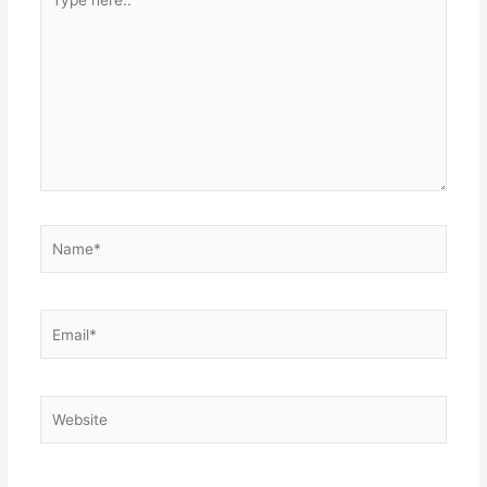
here..
Name*
Email*
Website