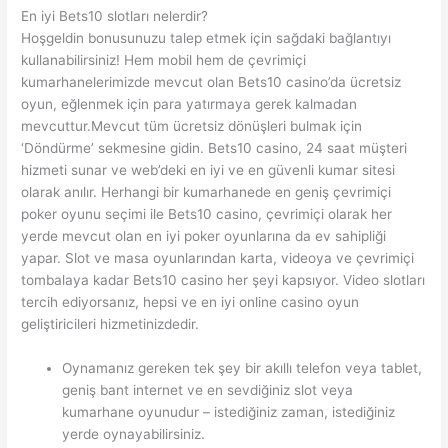
En iyi Bets10 slotları nelerdir?
Hoşgeldin bonusunuzu talep etmek için sağdaki bağlantıyı
kullanabilirsiniz! Hem mobil hem de çevrimiçi
kumarhanelerimizde mevcut olan Bets10 casino’da ücretsiz
oyun, eğlenmek için para yatırmaya gerek kalmadan
mevcuttur.Mevcut tüm ücretsiz dönüşleri bulmak için
‘Döndürme’ sekmesine gidin. Bets10 casino, 24 saat müşteri
hizmeti sunar ve web’deki en iyi ve en güvenli kumar sitesi
olarak anılır. Herhangi bir kumarhanede en geniş çevrimiçi
poker oyunu seçimi ile Bets10 casino, çevrimiçi olarak her
yerde mevcut olan en iyi poker oyunlarına da ev sahipliği
yapar. Slot ve masa oyunlarından karta, videoya ve çevrimiçi
tombalaya kadar Bets10 casino her şeyi kapsıyor. Video slotları
tercih ediyorsanız, hepsi ve en iyi online casino oyun
geliştiricileri hizmetinizdedir.
Oynamanız gereken tek şey bir akıllı telefon veya tablet,
geniş bant internet ve en sevdiğiniz slot veya
kumarhane oyunudur – istediğiniz zaman, istediğiniz
yerde oynayabilirsiniz.