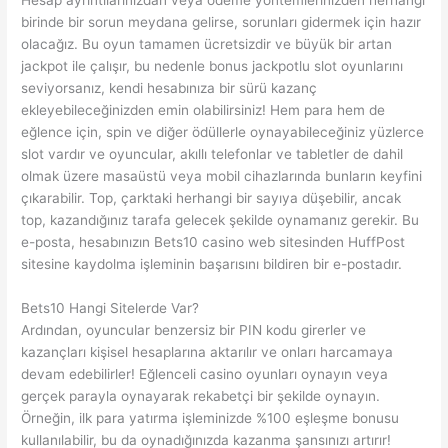
birinde bir sorun meydana gelirse, sorunları gidermek için hazır
olacağız. Bu oyun tamamen ücretsizdir ve büyük bir artan
jackpot ile çalışır, bu nedenle bonus jackpotlu slot oyunlarını
seviyorsanız, kendi hesabınıza bir sürü kazanç
ekleyebileceğinizden emin olabilirsiniz! Hem para hem de
eğlence için, spin ve diğer ödüllerle oynayabileceğiniz yüzlerce
slot vardır ve oyuncular, akıllı telefonlar ve tabletler de dahil
olmak üzere masaüstü veya mobil cihazlarında bunların keyfini
çıkarabilir. Top, çarktaki herhangi bir sayıya düşebilir, ancak
top, kazandığınız tarafa gelecek şekilde oynamanız gerekir. Bu
e-posta, hesabınızın Bets10 casino web sitesinden HuffPost
sitesine kaydolma işleminin başarısını bildiren bir e-postadır.
Bets10 Hangi Sitelerde Var?
Ardından, oyuncular benzersiz bir PIN kodu girerler ve
kazançları kişisel hesaplarına aktarılır ve onları harcamaya
devam edebilirler! Eğlenceli casino oyunları oynayın veya
gerçek parayla oynayarak rekabetçi bir şekilde oynayın.
Örneğin, ilk para yatırma işleminizde %100 eşleşme bonusu
kullanılabilir, bu da oynadığınızda kazanma şansınızı artırır!