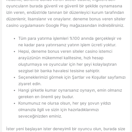
oyuncuların burada güvenli ve güvenli bir şekilde oynamasına
izin veren, endüstride tanınan bir düzenleyici kurum tarafından
düzenlenir, lisanslanır ve onaylanır. deneme bonus veren siteler
casino uygulamasını Google Play mağazasından indirebilirsiniz.
Tüm para yatırma işlemleri %100 anında gerçekleşir ve
ne kadar para yatırırsanız yatırın işlem ücreti yoktur.
Hepsi, deneme bonus veren siteler casino istemci
arayüzünün mükemmel kalitesine, hızlı hesap
oluşturmaya ve oyuncular için her şeyi kolaylaştıran
sezgisel bir banka havalesi tesisine sahiptir.
Seçeneklerimizi görmek için Şartlar ve Koşullar sayfamızı
ziyaret edin.
Hangi şirketle kumar oynarsanız oynayın, emin olmanız
gereken en önemli şey budur.
Konumunuz ne olursa olsun, her şey şovun yıldızı
olmanızla ilgili ve sizin için hazırladıklarımızı
seveceğinizden eminiz.
İster yeni başlayan ister deneyimli bir oyuncu olun, burada size