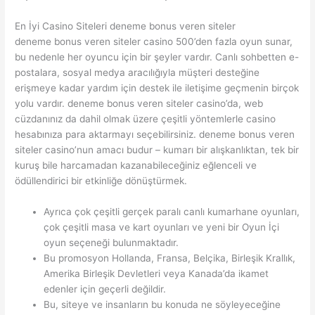
En İyi Casino Siteleri deneme bonus veren siteler
deneme bonus veren siteler casino 500’den fazla oyun sunar,
bu nedenle her oyuncu için bir şeyler vardır. Canlı sohbetten e-
postalara, sosyal medya aracılığıyla müşteri desteğine
erişmeye kadar yardım için destek ile iletişime geçmenin birçok
yolu vardır. deneme bonus veren siteler casino’da, web
cüzdanınız da dahil olmak üzere çeşitli yöntemlerle casino
hesabınıza para aktarmayı seçebilirsiniz. deneme bonus veren
siteler casino’nun amacı budur – kumarı bir alışkanlıktan, tek bir
kuruş bile harcamadan kazanabileceğiniz eğlenceli ve
ödüllendirici bir etkinliğe dönüştürmek.
Ayrıca çok çeşitli gerçek paralı canlı kumarhane oyunları,
çok çeşitli masa ve kart oyunları ve yeni bir Oyun İçi
oyun seçeneği bulunmaktadır.
Bu promosyon Hollanda, Fransa, Belçika, Birleşik Krallık,
Amerika Birleşik Devletleri veya Kanada’da ikamet
edenler için geçerli değildir.
Bu, siteye ve insanların bu konuda ne söyleyeceğine