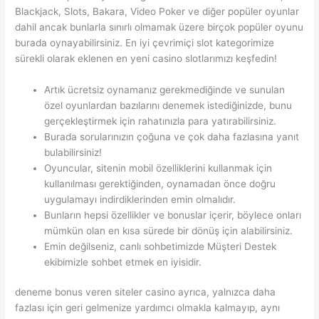
Blackjack, Slots, Bakara, Video Poker ve diğer popüler oyunlar
dahil ancak bunlarla sınırlı olmamak üzere birçok popüler oyunu
burada oynayabilirsiniz. En iyi çevrimiçi slot kategorimize
sürekli olarak eklenen en yeni casino slotlarımızı keşfedin!
Artık ücretsiz oynamanız gerekmediğinde ve sunulan
özel oyunlardan bazılarını denemek istediğinizde, bunu
gerçekleştirmek için rahatınızla para yatırabilirsiniz.
Burada sorularınızın çoğuna ve çok daha fazlasına yanıt
bulabilirsiniz!
Oyuncular, sitenin mobil özelliklerini kullanmak için
kullanılması gerektiğinden, oynamadan önce doğru
uygulamayı indirdiklerinden emin olmalıdır.
Bunların hepsi özellikler ve bonuslar içerir, böylece onları
mümkün olan en kısa sürede bir dönüş için alabilirsiniz.
Emin değilseniz, canlı sohbetimizde Müşteri Destek
ekibimizle sohbet etmek en iyisidir.
deneme bonus veren siteler casino ayrıca, yalnızca daha
fazlası için geri gelmenize yardımcı olmakla kalmayıp, aynı