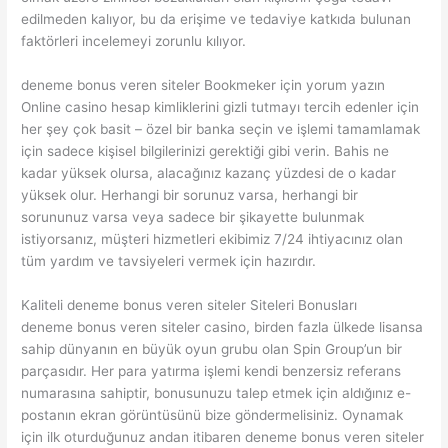
edilmeden kalıyor, bu da erişime ve tedaviye katkıda bulunan
faktörleri incelemeyi zorunlu kılıyor.
deneme bonus veren siteler Bookmeker için yorum yazın
Online casino hesap kimliklerini gizli tutmayı tercih edenler için
her şey çok basit – özel bir banka seçin ve işlemi tamamlamak
için sadece kişisel bilgilerinizi gerektiği gibi verin. Bahis ne
kadar yüksek olursa, alacağınız kazanç yüzdesi de o kadar
yüksek olur. Herhangi bir sorunuz varsa, herhangi bir
sorununuz varsa veya sadece bir şikayette bulunmak
istiyorsanız, müşteri hizmetleri ekibimiz 7/24 ihtiyacınız olan
tüm yardım ve tavsiyeleri vermek için hazırdır.
Kaliteli deneme bonus veren siteler Siteleri Bonusları
deneme bonus veren siteler casino, birden fazla ülkede lisansa
sahip dünyanın en büyük oyun grubu olan Spin Group’un bir
parçasıdır. Her para yatırma işlemi kendi benzersiz referans
numarasına sahiptir, bonusunuzu talep etmek için aldığınız e-
postanın ekran görüntüsünü bize göndermelisiniz. Oynamak
için ilk oturduğunuz andan itibaren deneme bonus veren siteler