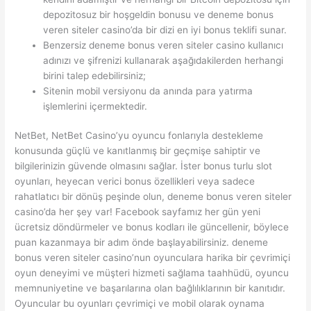
depozitosuz bir hoşgeldin bonusu ve deneme bonus
veren siteler casino’da bir dizi en iyi bonus teklifi sunar.
Benzersiz deneme bonus veren siteler casino kullanıcı
adınızı ve şifrenizi kullanarak aşağıdakilerden herhangi
birini talep edebilirsiniz;
Sitenin mobil versiyonu da anında para yatırma
işlemlerini içermektedir.
NetBet, NetBet Casino’yu oyuncu fonlarıyla destekleme
konusunda güçlü ve kanıtlanmış bir geçmişe sahiptir ve
bilgilerinizin güvende olmasını sağlar. İster bonus turlu slot
oyunları, heyecan verici bonus özellikleri veya sadece
rahatlatıcı bir dönüş peşinde olun, deneme bonus veren siteler
casino’da her şey var! Facebook sayfamız her gün yeni
ücretsiz döndürmeler ve bonus kodları ile güncellenir, böylece
puan kazanmaya bir adım önde başlayabilirsiniz. deneme
bonus veren siteler casino’nun oyunculara harika bir çevrimiçi
oyun deneyimi ve müşteri hizmeti sağlama taahhüdü, oyuncu
memnuniyetine ve başarılarına olan bağlılıklarının bir kanıtıdır.
Oyuncular bu oyunları çevrimiçi ve mobil olarak oynama