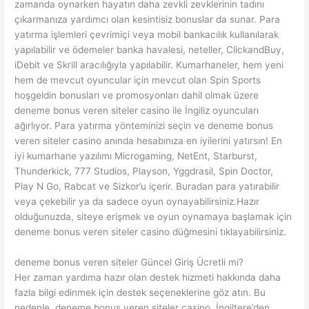
zamanda oynarken hayatın daha zevkli zevklerinin tadını
çıkarmanıza yardımcı olan kesintisiz bonuslar da sunar. Para
yatırma işlemleri çevrimiçi veya mobil bankacılık kullanılarak
yapılabilir ve ödemeler banka havalesi, neteller, ClickandBuy,
iDebit ve Skrill aracılığıyla yapılabilir. Kumarhaneler, hem yeni
hem de mevcut oyuncular için mevcut olan Spin Sports
hoşgeldin bonusları ve promosyonları dahil olmak üzere
deneme bonus veren siteler casino ile İngiliz oyuncuları
ağırlıyor. Para yatırma yönteminizi seçin ve deneme bonus
veren siteler casino anında hesabınıza en iyilerini yatırsın! En
iyi kumarhane yazılımı Microgaming, NetEnt, Starburst,
Thunderkick, 777 Studios, Playson, Yggdrasil, Spin Doctor,
Play N Go, Rabcat ve Sizkor’u içerir. Buradan para yatırabilir
veya çekebilir ya da sadece oyun oynayabilirsiniz.Hazır
olduğunuzda, siteye erişmek ve oyun oynamaya başlamak için
deneme bonus veren siteler casino düğmesini tıklayabilirsiniz.
deneme bonus veren siteler Güncel Giriş Ücretli mi?
Her zaman yardıma hazır olan destek hizmeti hakkında daha
fazla bilgi edinmek için destek seçeneklerine göz atın. Bu
nedenle, deneme bonus veren siteler casino, İngiltere’den