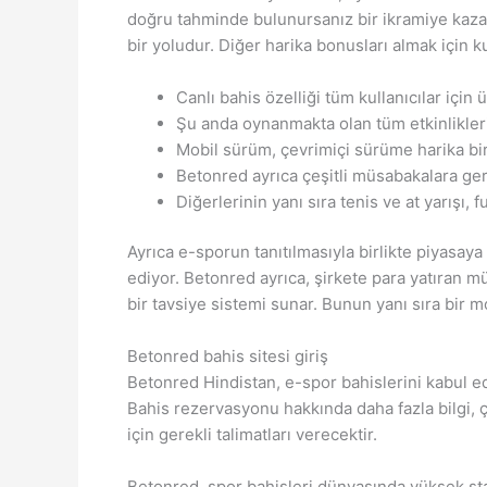
doğru tahminde bulunursanız bir ikramiye kaza
bir yoludur. Diğer harika bonusları almak için k
Canlı bahis özelliği tüm kullanıcılar içi
Şu anda oynanmakta olan tüm etkinlikleri 
Mobil sürüm, çevrimiçi sürüme harika bir ek
Betonred ayrıca çeşitli müsabakalara ger
Diğerlerinin yanı sıra tenis ve at yarışı, f
Ayrıca e-sporun tanıtılmasıyla birlikte piyasay
ediyor. Betonred ayrıca, şirkete para yatıran müş
bir tavsiye sistemi sunar. Bunun yanı sıra bir m
Betonred bahis sitesi giriş
Betonred Hindistan, e-spor bahislerini kabul ed
Bahis rezervasyonu hakkında daha fazla bilgi, 
için gerekli talimatları verecektir.
Betonred, spor bahisleri dünyasında yüksek stan