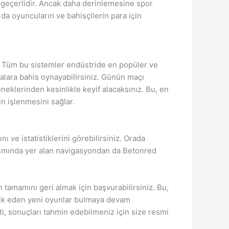
e geçerlidir. Ancak daha derinlemesine spor
u da oyuncuların ve bahisçilerin para için
. Tüm bu sistemler endüstride en popüler ve
alara bahis oynayabilirsiniz. Günün maçı
eklerinden kesinlikle keyif alacaksınız. Bu, en
n işlenmesini sağlar.
 ve istatistiklerini görebilirsiniz. Orada
 kısmında yer alan navigasyondan da Betonred
 tamamını geri almak için başvurabilirsiniz. Bu,
şvik eden yeni oyunlar bulmaya devam
ti, sonuçları tahmin edebilmeniz için size resmi