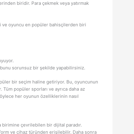
tlerinden biridir. Para çekmek veya yatırmak
di ve oyuncu en popüler bahisçilerden biri
uyuyor.
 bunu sorunsuz bir şekilde yapabilirsiniz.
püler bir seçim haline getiriyor. Bu, oyuncunun
ir. Tüm popüler sporları ve ayrıca daha az
öylece her oyunun özelliklerinin nasıl
birimine çevrilebilen bir dijital paradır.
orm ve cihaz türünden erişilebilir. Daha sonra