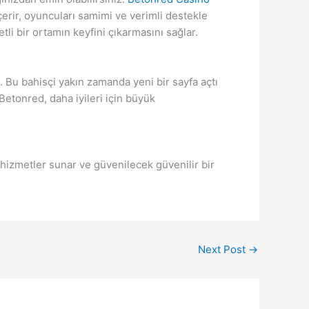
erir, oyuncuları samimi ve verimli destekle
li bir ortamın keyfini çıkarmasını sağlar.
. Bu bahisçi yakın zamanda yeni bir sayfa açtı
 Betonred, daha iyileri için büyük
 hizmetler sunar ve güvenilecek güvenilir bir
Next Post
→