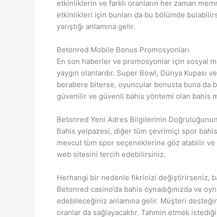
etkinliklerin ve farklı oranların her zaman mem
etkinlikleri için bunları da bu bölümde bulabilir
yarıştığı anlamına gelir.
Betonred Mobile Bonus Promosyonları
En son haberler ve promosyonlar için sosyal m
yaygın olanlardır. Super Bowl, Dünya Kupası v
berabere biterse, oyuncular bonusta buna da ba
güvenilir ve güvenli bahis yöntemi olan bahis 
Betonred Yeni Adres Bilgilerinin Doğruluğunu
Bahis yelpazesi, diğer tüm çevrimiçi spor bahis 
mevcut tüm spor seçeneklerine göz atabilir ve 
web sitesini tercih edebilirsiniz.
Herhangi bir nedenle fikrinizi değiştirirseniz, 
Betonred casino’da bahis oynadığınızda ve oyn
edebileceğiniz anlamına gelir. Müşteri desteğine
oranlar da sağlayacaktır. Tahmin etmek istediğin