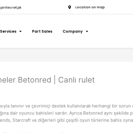
intex.net.pk
Location on map
Services
Part Sales
Company
eler Betonred | Canlı rulet
sıyla tanınır ve çevrimiçi destek kullanılarak herhangi bir sorun
ına dair oyuncu bahisleri vardır. Ayrıca Betonred aynı şekilde 
ds, Starcraft ve diğerleri gibi çeşitli oyun türlerine bahis oyna