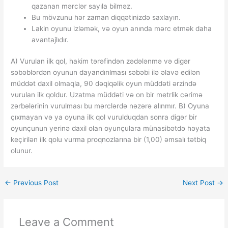
qazanan mərclər sayıla bilməz.
Bu mövzunu hər zaman diqqətinizdə saxlayın.
Lakin oyunu izləmək, və oyun anında mərc etmək daha
avantajlıdır.
A) Vurulan ilk qol, hakim tərəfindən zədələnmə və digər
səbəblərdən oyunun dayandırılması səbəbi ilə əlavə edilən
müddət daxil olmaqla, 90 dəqiqəlik oyun müddəti ərzində
vurulan ilk qoldur. Uzatma müddəti və on bir metrlik cərimə
zərbələrinin vurulması bu mərclərdə nəzərə alınmır. B) Oyuna
çıxmayan və ya oyuna ilk qol vurulduqdan sonra digər bir
oyunçunun yerinə daxil olan oyunçulara münasibətdə həyata
keçirilən ilk qolu vurma proqnozlarına bir (1,00) əmsalı tətbiq
olunur.
←
Previous Post
Next Post
→
Leave a Comment