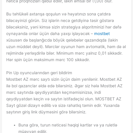
nəticə proqnozları qəbul edilir, lakin əmsal bir (1,00) olur.
Bu təhlükəli axtarışa qoşulun və həyatınızı sona çatdıra
biləcəyinizi görün. Siz işlərin necə getdiyinə təsir göstərə
biləcəksiniz, yəni kimsə sizin strategiya alqoritminizi hər dəfə
oynayanda onlar üçün daha yaxşı işləyəcək –
mostbet
xüsusən də başlanğıcda böyük qələbələr qazandıqda (lakin
uzun müddət deyil). Mərclər oyunun həm avtomatik, həm də əl
rejimində yerləşdirilə bilər. Minimum mərc yalnız 0,01 sikkədir.
Hər spin üçün maksimum mərc 100 sikkədir.
Pin Up oyuncularından geri bildirim
Mostbet AZ mərc saytı sizin üçün daim yenilənir. Mostbet AZ
ilə bol qazanclar əldə edə bilərsiniz. Əgər siz hələ Mostbet AZ
mərc saytında qeydiyyatdan keçməmisinizsə, indi
qeydiyyatdan keçin və saytın istifadəçisi olun. MOSTBET AZ
Sayt gözəl dizayn edilib və sizə rahatlıq təmin edir. Yuxarıda
saytının giriş link düyməsini görə bilərsiniz.
Buna görə, turun nəticəsi həqiqi kartlar və ya ruletlə
müəyyən edilir.