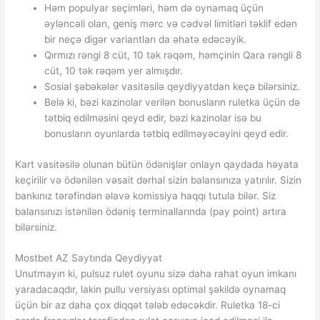
Həm populyar seçimləri, həm də oynamaq üçün
əyləncəli olan, geniş mərc və cədvəl limitləri təklif edən
bir neçə digər variantları da əhatə edəcəyik.
Qırmızı rəngi 8 cüt, 10 tək rəqəm, həmçinin Qara rəngli 8
cüt, 10 tək rəqəm yer almışdır.
Sosial şəbəkələr vasitəsilə qeydiyyatdan keçə bilərsiniz.
Belə ki, bəzi kazinolar verilən bonusların ruletka üçün də
tətbiq edilməsini qeyd edir, bəzi kazinolar isə bu
bonusların oyunlarda tətbiq edilməyəcəyini qeyd edir.
Kart vasitəsilə olunan bütün ödənişlər onlayn qaydada həyata
keçirilir və ödənilən vəsait dərhal sizin balansınıza yatırılır. Sizin
bankınız tərəfindən əlavə komissiya haqqı tutula bilər. Siz
balansınızı istənilən ödəniş terminallarında (pay point) artıra
bilərsiniz.
Mostbet AZ Saytında Qeydiyyat
Unutmayın ki, pulsuz rulet oyunu sizə daha rahat oyun imkanı
yaradacaqdır, lakin pullu versiyası optimal şəkildə oynamaq
üçün bir az daha çox diqqət tələb edəcəkdir. Ruletka 18-ci