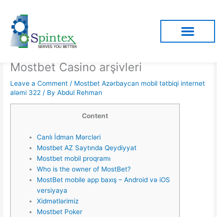
Skip
to
content
Mostbet Casino arşivleri
Leave a Comment
/
Mostbet Azərbaycan mobil tətbiqi internet
aləmi 322
/ By
Abdul Rehman
Content
Canlı İdman Mərcləri
Mostbet AZ Saytında Qeydiyyat
Mostbet mobil proqramı
Who is the owner of MostBet?
MostBet mobile app baxış – Android və iOS
versiyaya
Xidmətlərimiz
Mostbet Poker