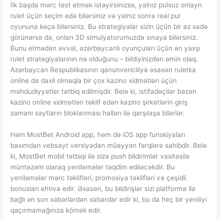
İlk başda mərc test etmək istəyirsinizsə, yalnız pulsuz onlayn
rulet üçün seçim edə bilərsiniz və yalnız sonra real pul
oyununa keçə bilərsiniz. Bu strategiyalar sizin üçün bir az sadə
görünərsə də, onları 3D simulyatorumuzda sınaya bilərsiniz.
Bunu etmədən əvvəl, azərbaycanlı oyunçuları üçün ən yaxşı
rulet strategiyalarının nə olduğunu – bildiyinizdən əmin olaq.
Azərbaycan Respublikasının qanunvericiliyə əsasən ruletka
online da daxil olmaqla bir çox kazino xidmətləri üçün
məhdudiyyətlər tətbiq edilmişdir. Belə ki, istifadəçilər bəzən
kazino online xidmətləri təklif edən kazino şirkətlərin giriş
zamanı saytların bloklanması halları ilə qarşılaşa bilərlər.
Həm MostBet Android app, həm də iOS app funskiyaları
baxımdan vebsayt versiyadan müəyyən fərqlərə sahibdir. Belə
ki, MostBet mobil tətbiqi ilə sizə push bildirimlər vasitəsilə
müntəzəm olaraq yeniləmələr təqdim ediləcəkdir. Bu
yeniləmələr mərc təklifləri, promosiya təklifləri və çeşidli
bonusları ehtiva edir. Əsasən, bu bildirişlər sizi platforma ilə
bağlı ən son xəbərlərdən xəbərdar edir ki, bu da heç bir yeniliyi
qaçırmamağınıza kömək edir.