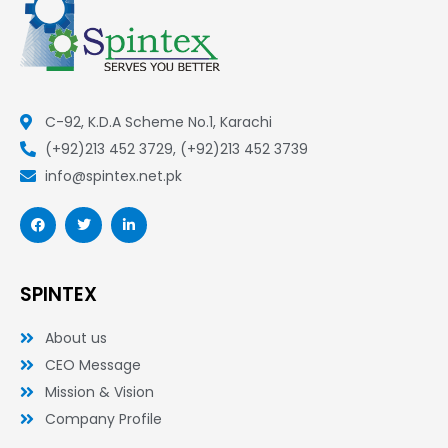
C-92, K.D.A Scheme No.1, Karachi
(+92)213 452 3729, (+92)213 452 3739
info@spintex.net.pk
F
T
L
a
w
i
c
i
n
e
t
k
b
t
e
o
e
d
SPINTEX
o
r
i
k
n
-
-
About us
f
i
n
CEO Message
Mission & Vision
Company Profile