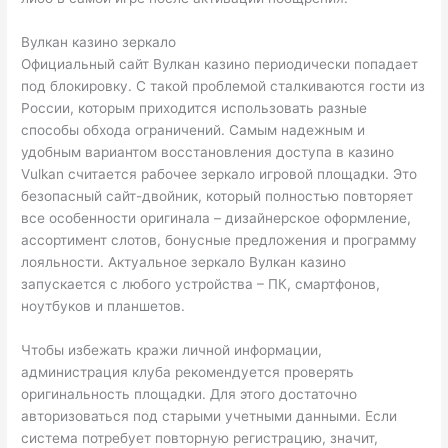
Вулкан казино зеркало
Официальный сайт Вулкан казино периодически попадает
под блокировку. С такой проблемой сталкиваются гости из
России, которым приходится использовать разные
способы обхода ограничений. Самым надежным и
удобным вариантом восстановления доступа в казино
Vulkan считается рабочее зеркало игровой площадки. Это
безопасный сайт-двойник, который полностью повторяет
все особенности оригинала – дизайнерское оформление,
ассортимент слотов, бонусные предложения и программу
лояльности. Актуальное зеркало Вулкан казино
запускается с любого устройства – ПК, смартфонов,
ноутбуков и планшетов.
Чтобы избежать кражи личной информации,
администрация клуба рекомендуется проверять
оригинальность площадки. Для этого достаточно
авторизоваться под старыми учетными данными. Если
система потребует повторную регистрацию, значит,