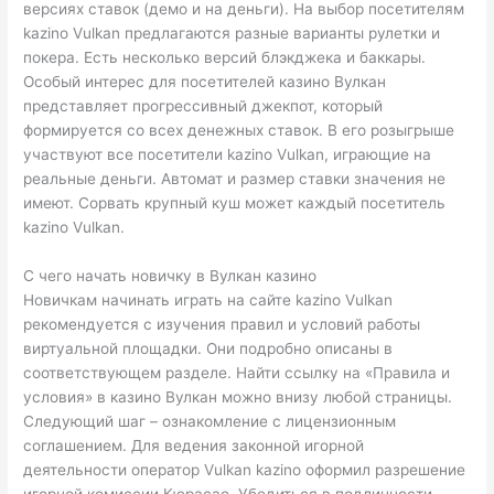
версиях ставок (демо и на деньги). На выбор посетителям
kazino Vulkan предлагаются разные варианты рулетки и
покера. Есть несколько версий блэкджека и баккары.
Особый интерес для посетителей казино Вулкан
представляет прогрессивный джекпот, который
формируется со всех денежных ставок. В его розыгрыше
участвуют все посетители kazino Vulkan, играющие на
реальные деньги. Автомат и размер ставки значения не
имеют. Сорвать крупный куш может каждый посетитель
kazino Vulkan.
С чего начать новичку в Вулкан казино
Новичкам начинать играть на сайте kazino Vulkan
рекомендуется с изучения правил и условий работы
виртуальной площадки. Они подробно описаны в
соответствующем разделе. Найти ссылку на «Правила и
условия» в казино Вулкан можно внизу любой страницы.
Следующий шаг – ознакомление с лицензионным
соглашением. Для ведения законной игорной
деятельности оператор Vulkan kazino оформил разрешение
игорной комиссии Кюрасао. Убедиться в подлинности