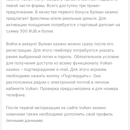
левой части формы. Всего доступно три промо-
предложения. В качестве первого бонуса Вулкан казино
предлагает фриспины и/или реальные деньги. Для
активации поощрения потребуется стартовый депозит на
сумму 500 RUB и более.
Войти в аккаунт Вулкан казино можно сразу после его
регистрации. Для этого гемблеру потребуется указать
ранее выбранный логин и пароль. Обязательное условие
для получения доступа ко всему функционалу Vulkan
казино – подтверждение e-mail. Для этого игрокам
необходимо нажать кнопку «Подтвердить». Она
расположена рядом с электронной почтой в личном
кабинете Vulkan. Проверка предусмотрена и для номера
телефона.
После первой авторизации на сайте Vulkan казино
новичкам также необходимо дополнить свой профиль
личными данными: