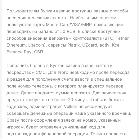
Пользователям Вулкан казино доступны разные способы
внесения денежных средств. Наибольшим спросом
пользуются карты MasterCard/VISA/МИР, позволяющие
переводить на баланс от 50 RUB. В списке доступных
способов внесения депозита – криптовалюта (BTC, Tether,
Ethereum, Litecoin), сервисы Piatrix, UZcard, activ, Kcell,
Binance Pay, СБП.
Пополнить баланс в Вулкан казино разрешается и
посредством СМС. Для этого необходимо после перехода
в раздел для пополнения счета ввести в специальное
поле номер телефона, с которого планируется перевод
денег. Далее вводится сумма депозита. Для зачисления
средств требуется не более 20 минут. Чтобы избежать
задержек, администрация Vulkan не рекомендует
совершать денежные операции чаще указанного времени.
Сразу после оформления заявки на номер, указанный
игроком, будет отправлен уникальный код для
подтверждения финансовой операции. Только после его