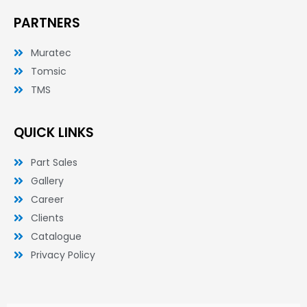
PARTNERS
Muratec
Tomsic
TMS
QUICK LINKS
Part Sales
Gallery
Career
Clients
Catalogue
Privacy Policy