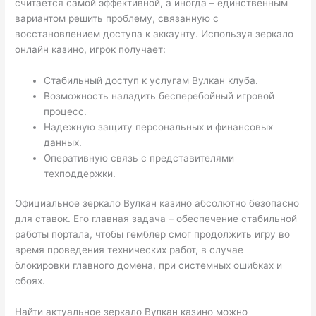
считается самой эффективной, а иногда – единственным
вариантом решить проблему, связанную с
восстановлением доступа к аккаунту. Используя зеркало
онлайн казино, игрок получает:
Стабильный доступ к услугам Вулкан клуба.
Возможность наладить бесперебойный игровой
процесс.
Надежную защиту персональных и финансовых
данных.
Оперативную связь с представителями
техподдержки.
Официальное зеркало Вулкан казино абсолютно безопасно
для ставок. Его главная задача – обеспечение стабильной
работы портала, чтобы гемблер смог продолжить игру во
время проведения технических работ, в случае
блокировки главного домена, при системных ошибках и
сбоях.
Найти актуальное зеркало Вулкан казино можно