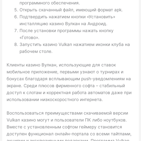
программного обеспечения.
Открыть скачанный файл, имеющий формат apk.
Подтвердить нажатием кнопки «Установить»
инсталляцию казино Вулкан на Андроид.
После установки программы нажать кнопку
«Готово».
Запустить казино Vulkan нажатием иконки клуба на
рабочем столе.
Клиенты казино Вулкан, использующие для ставок
мобильное приложение, первыми узнают о турнирах и
бонусах благодаря всплывающим push-уведомлениям на
экране. Среди плюсов фирменного софта – стабильный
доступ к слотам и корректная работа автоматов даже при
использовании низкоскоростного интернета.
Воспользоваться преимуществами скачиваемой версии
Vulkan казино могут и пользователи ПК либо ноутбуков.
Вместе с установленным софтом геймеру становится
доступен функционал онлайн-портала со всеми тайтлами,
акциями и эксклюзивными подарками. Программа Vulkan