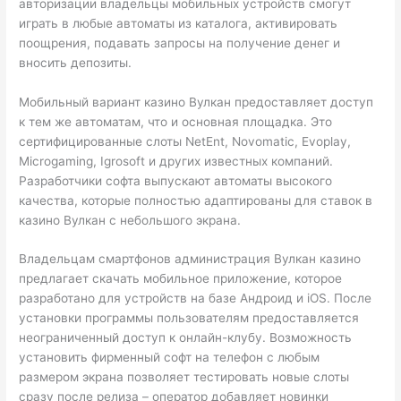
авторизации владельцы мобильных устройств смогут
играть в любые автоматы из каталога, активировать
поощрения, подавать запросы на получение денег и
вносить депозиты.
Мобильный вариант казино Вулкан предоставляет доступ
к тем же автоматам, что и основная площадка. Это
сертифицированные слоты NetEnt, Novomatic, Evoplay,
Microgaming, Igrosoft и других известных компаний.
Разработчики софта выпускают автоматы высокого
качества, которые полностью адаптированы для ставок в
казино Вулкан с небольшого экрана.
Владельцам смартфонов администрация Вулкан казино
предлагает скачать мобильное приложение, которое
разработано для устройств на базе Андроид и iOS. После
установки программы пользователям предоставляется
неограниченный доступ к онлайн-клубу. Возможность
установить фирменный софт на телефон с любым
размером экрана позволяет тестировать новые слоты
сразу после релиза – оператор добавляет новинки