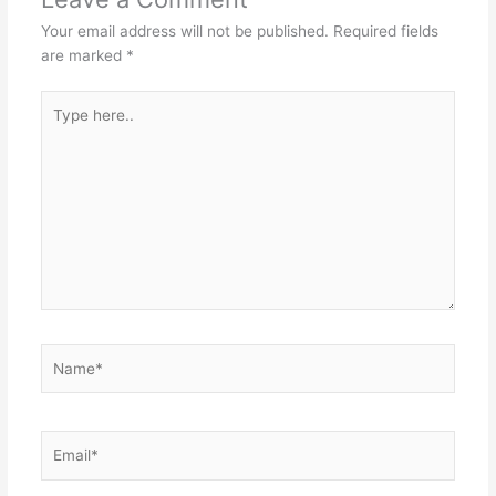
Your email address will not be published.
Required fields
are marked
*
Type
here..
Name*
Email*