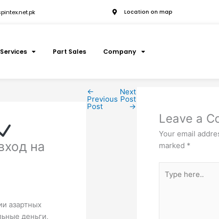
intex.net.pk
Location on map
Services
Part Sales
Company
←
Next
Previous
Post
Post
→
Leave a 
Your email addres
вход на
marked
*
Type
here..
ии азартных
льные деньги,