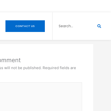
Search
CONTACT US
Comment
s will not be published.
Required fields are