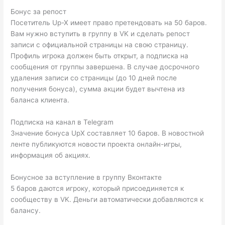
Бонус за репост
Посетитель Up-X имеет право претендовать на 50 баров.
Вам нужно вступить в группу в VK и сделать репост
записи с официальной страницы на свою страницу.
Профиль игрока должен быть открыт, а подписка на
сообщения от группы завершена. В случае досрочного
удаления записи со страницы (до 10 дней после
получения бонуса), сумма акции будет вычтена из
баланса клиента.
Подписка на канал в Telegram
Значение бонуса UpX составляет 10 баров. В новостной
ленте публикуются новости проекта онлайн-игры,
информация об акциях.
Бонусное за вступление в группу Вконтакте
5 баров даются игроку, который присоединяется к
сообществу в VK. Деньги автоматически добавляются к
балансу.