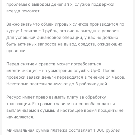
проблемы с выводом денег ап х, служба поддержки
всегда поможет.
Важно знать что обмен игровых слитков производится по
курсу: 1 слиток = 1 рубль, это очень выгодные условия.
Для успешной финансовой операции, у вас не должно
быть активных запросов на вывод средств, ожидающих
проверки.
Перед снятием средств может потребоваться
идентификация – на усмотрение службы Up-X. После
проверки заявки деньги переводятся в течение 24 часов.
Некоторые платежи занимают до 3 рабочих дней.
Ресурс имеет право взимать плату за обработку
транзакции. Его размер зависит от способа оплаты и
выплачиваемой суммы. В настоящее время проценты не
начисляются.
Минимальная сумма платежа составляет 1 000 рублей