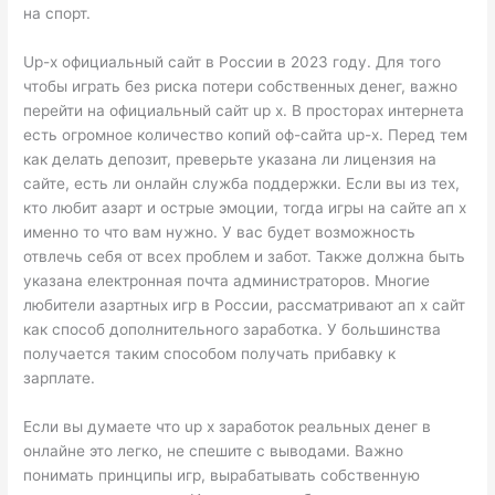
на спорт.
Up-x официальный сайт в России в 2023 году. Для того
чтобы играть без риска потери собственных денег, важно
перейти на официальный сайт up x. В просторах интернета
есть огромное количество копий оф-сайта up-x. Перед тем
как делать депозит, преверьте указана ли лицензия на
сайте, есть ли онлайн служба поддержки. Если вы из тех,
кто любит азарт и острые эмоции, тогда игры на сайте ап х
именно то что вам нужно. У вас будет возможность
отвлечь себя от всех проблем и забот. Также должна быть
указана електронная почта администраторов. Многие
любители азартных игр в России, рассматривают ап х сайт
как способ дополнительного заработка. У большинства
получается таким способом получать прибавку к
зарплате.
Если вы думаете что up x заработок реальных денег в
онлайне это легко, не спешите с выводами. Важно
понимать принципы игр, вырабатывать собственную