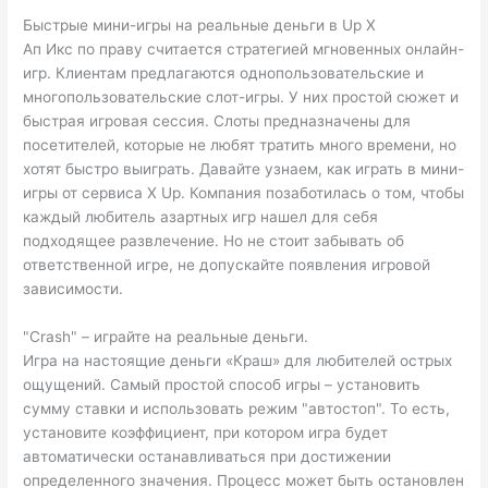
Быстрые мини-игры на реальные деньги в Up X
Ап Икс по праву считается стратегией мгновенных онлайн-
игр. Клиентам предлагаются однопользовательские и
многопользовательские слот-игры. У них простой сюжет и
быстрая игровая сессия. Слоты предназначены для
посетителей, которые не любят тратить много времени, но
хотят быстро выиграть. Давайте узнаем, как играть в мини-
игры от сервиса X Up. Компания позаботилась о том, чтобы
каждый любитель азартных игр нашел для себя
подходящее развлечение. Но не стоит забывать об
ответственной игре, не допускайте появления игровой
зависимости.
"Crash" – играйте на реальные деньги.
Игра на настоящие деньги «Краш» для любителей острых
ощущений. Самый простой способ игры – установить
сумму ставки и использовать режим "автостоп". То есть,
установите коэффициент, при котором игра будет
автоматически останавливаться при достижении
определенного значения. Процесс может быть остановлен