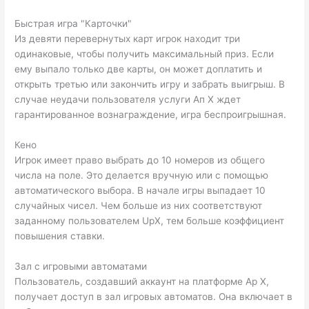
Быстрая игра "Карточки"
Из девяти перевернутых карт игрок находит три
одинаковые, чтобы получить максимальный приз. Если
ему выпало только две карты, он может доплатить и
открыть третью или закончить игру и забрать выигрыш. В
случае неудачи пользователя услуги Ап Х ждет
гарантированное вознаграждение, игра беспроигрышная.
Кено
Игрок имеет право выбрать до 10 номеров из общего
числа на поле. Это делается вручную или с помощью
автоматического выбора. В начале игры выпадает 10
случайных чисел. Чем больше из них соответствуют
заданному пользователем UpX, тем больше коэффициент
повышения ставки.
Зал с игровыми автоматами
Пользователь, создавший аккаунт на платформе Ap X,
получает доступ в зал игровых автоматов. Она включает в