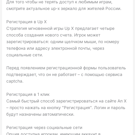
Для того чтобы не терять доступ к любимым играм,
смотрите актуальное up-x зеркало для жителей России.
Регистрация в Up X
Стратегия мгновенной игры Up X предлагает четыре
способа создания нового счета. Игрок может
зарегистрироваться: одним щелчком мыши, по номеру
телефона или адресу электронной почты, через
социальные сети.
Перед появлением регистрационной формы пользователь
подтверждает, что он не работает – с помощью сервиса
captcha.
Регистрация в 1 клик
Самый быстрый способ зарегистрироваться на сайте Ап Х
– просто нажать на кнопку "Регистрация". Логин и пароль
будут назначены автоматически.
Регистрация через социальные сети
Опция доступна игрокам, имеющим аккаунт в