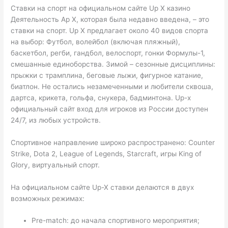
Ставки на спорт на официальном сайте Up X казино
Деятельность Ар Х, которая была недавно введена, – это
ставки на спорт. Up X предлагает около 40 видов спорта
на выбор: Футбол, волейбол (включая пляжный),
баскетбол, регби, гандбол, велоспорт, гонки Формулы-1,
смешанные единоборства. Зимой – сезонные дисциплины:
прыжки с трамплина, беговые лыжи, фигурное катание,
биатлон. Не остались незамеченными и любители сквоша,
дартса, крикета, гольфа, снукера, бадминтона. Up-x
официальный сайт вход для игроков из России доступен
24/7, из любых устройств.
Спортивное направление широко распространено: Counter
Strike, Dota 2, League of Legends, Starcraft, игры King of
Glory, виртуальный спорт.
На официальном сайте Up-X ставки делаются в двух
возможных режимах:
Pre-match: до начала спортивного мероприятия;