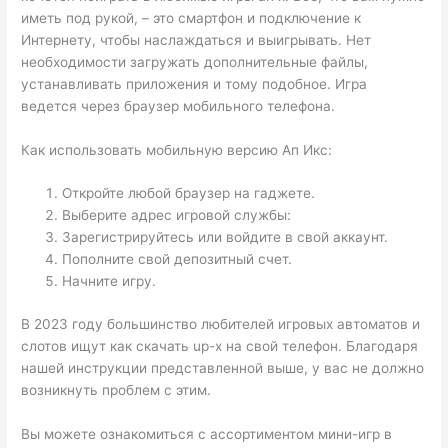
иметь под рукой, – это смартфон и подключение к
Интернету, чтобы наслаждаться и выигрывать. Нет
необходимости загружать дополнительные файлы,
устанавливать приложения и тому подобное. Игра
ведется через браузер мобильного телефона.
Как использовать мобильную версию Ап Икс:
Откройте любой браузер на гаджете.
Выберите адрес игровой службы:
Зарегистрируйтесь или войдите в свой аккаунт.
Пополните свой депозитный счет.
Начните игру.
В 2023 году большинство любителей игровых автоматов и
слотов ищут как скачать up-x на свой телефон. Благодаря
нашей инструкции представленной выше, у вас не должно
возникнуть проблем с этим.
Вы можете ознакомиться с ассортиментом мини-игр в