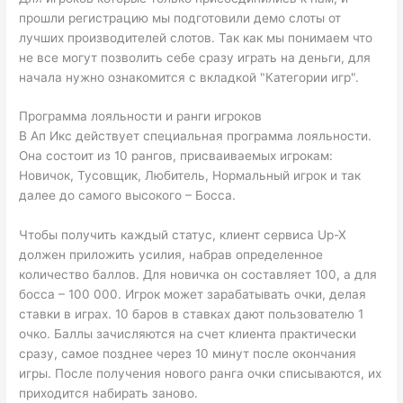
прошли регистрацию мы подготовили демо слоты от
лучших производителей слотов. Так как мы понимаем что
не все могут позволить себе сразу играть на деньги, для
начала нужно ознакомится с вкладкой "Категории игр".
Программа лояльности и ранги игроков
В Ап Икс действует специальная программа лояльности.
Она состоит из 10 рангов, присваиваемых игрокам:
Новичок, Тусовщик, Любитель, Нормальный игрок и так
далее до самого высокого – Босса.
Чтобы получить каждый статус, клиент сервиса Up-X
должен приложить усилия, набрав определенное
количество баллов. Для новичка он составляет 100, а для
босса – 100 000. Игрок может зарабатывать очки, делая
ставки в играх. 10 баров в ставках дают пользователю 1
очко. Баллы зачисляются на счет клиента практически
сразу, самое позднее через 10 минут после окончания
игры. После получения нового ранга очки списываются, их
приходится набирать заново.