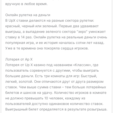
вручную в любое время.
Онлайн рулетка на деньги
В UpX ставки делаются на разные сектора рулетки:
красный, черный или зеленый. Первые два удваивают
выигрыш, а выпадение зеленого сектора "зеро" умножает
ставку в 14 раз. Онлайн рулетка на реальные деньги очень
популярная игра, и ее история началась сотни лет назад.
Уже в те времена она покоряла сердца игроков.
Лотерея от Ap X
Лотерея от Up X казино под названием «Классик», где
пользователь соревнуется с другими, чтобы выиграть
большие деньги. Есть три комнаты для игр: Быстрый,
легкий, золотой. Они отличаются друг от друга размером
ставок. Чем выше сумма ставки – тем больше лотерейных
билетов и шансов на удачу. Количество игроков в комнате
не должно превышать 10 человек, каждому из
пользователей доступно одинаковое количество ставок.
Выигрышный билет определяется в результате розыгрыша.