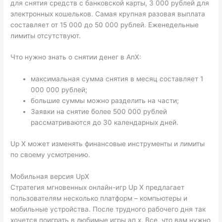
для снятия средств с банковской карты, 3 000 рублей для
электронных кошельков. Самая крупная разовая выплата
составляет от 15 000 до 50 000 рублей. Еженедельные
лимиты отсутствуют.
Что нужно знать о снятии денег в АпХ:
максимальная сумма снятия в месяц составляет 1
000 000 рублей;
большие суммы можно разделить на части;
Заявки на снятие более 500 000 рублей
рассматриваются до 30 календарных дней.
Up X может изменять финансовые инструменты и лимиты
по своему усмотрению.
Мобильная версия UpX
Стратегия мгновенных онлайн-игр Up X предлагает
пользователям несколько платформ – компьютеры и
мобильные устройства. После трудного рабочего дня так
хочется поиграть в любимые игры ап х. Все, что вам нужно