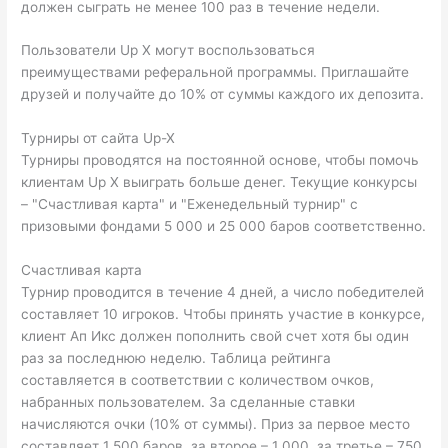
должен сыграть не менее 100 раз в течение недели.
Пользователи Up X могут воспользоваться
преимуществами реферальной программы. Приглашайте
друзей и получайте до 10% от суммы каждого их депозита.
Турниры от сайта Up-X
Турниры проводятся на постоянной основе, чтобы помочь
клиентам Up X выиграть больше денег. Текущие конкурсы
– "Счастливая карта" и "Еженедельный турнир" с
призовыми фондами 5 000 и 25 000 баров соответственно.
Счастливая карта
Турнир проводится в течение 4 дней, а число победителей
составляет 10 игроков. Чтобы принять участие в конкурсе,
клиент Ап Икс должен пополнить свой счет хотя бы один
раз за последнюю неделю. Таблица рейтинга
составляется в соответствии с количеством очков,
набранных пользователем. За сделанные ставки
начисляются очки (10% от суммы). Приз за первое место
составляет 1 500 баров, за второе – 1 000, за третье – 750