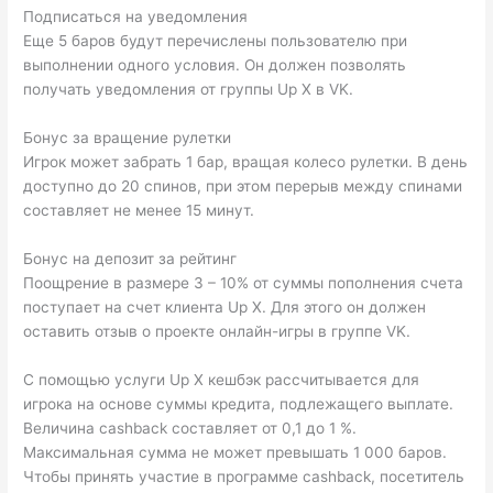
Подписаться на уведомления
Еще 5 баров будут перечислены пользователю при
выполнении одного условия. Он должен позволять
получать уведомления от группы Up X в VK.
Бонус за вращение рулетки
Игрок может забрать 1 бар, вращая колесо рулетки. В день
доступно до 20 спинов, при этом перерыв между спинами
составляет не менее 15 минут.
Бонус на депозит за рейтинг
Поощрение в размере 3 – 10% от суммы пополнения счета
поступает на счет клиента Up X. Для этого он должен
оставить отзыв о проекте онлайн-игры в группе VK.
С помощью услуги Up X кешбэк рассчитывается для
игрока на основе суммы кредита, подлежащего выплате.
Величина cashback составляет от 0,1 до 1 %.
Максимальная сумма не может превышать 1 000 баров.
Чтобы принять участие в программе cashback, посетитель