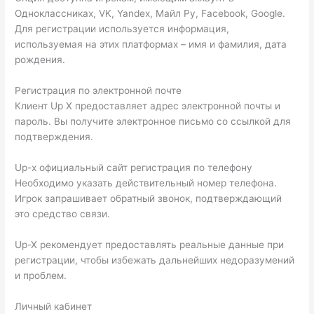
Одноклассниках, VK, Yandex, Майл Ру, Facebook, Google.
Для регистрации используется информация,
используемая на этих платформах – имя и фамилия, дата
рождения.
Регистрация по электронной почте
Клиент Up X предоставляет адрес электронной почты и
пароль. Вы получите электронное письмо со ссылкой для
подтверждения.
Up-x официальный сайт регистрация по телефону
Необходимо указать действительный номер телефона.
Игрок запрашивает обратный звонок, подтверждающий
это средство связи.
Up-X рекомендует предоставлять реальные данные при
регистрации, чтобы избежать дальнейших недоразумений
и проблем.
Личный кабинет