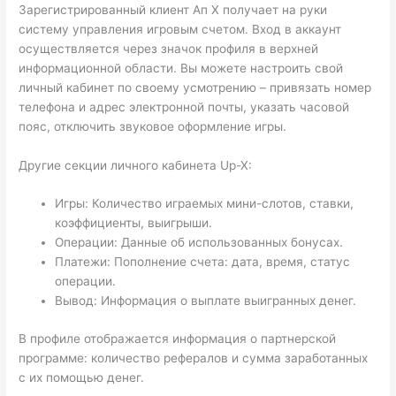
Зарегистрированный клиент Ап Х получает на руки
систему управления игровым счетом. Вход в аккаунт
осуществляется через значок профиля в верхней
информационной области. Вы можете настроить свой
личный кабинет по своему усмотрению – привязать номер
телефона и адрес электронной почты, указать часовой
пояс, отключить звуковое оформление игры.
Другие секции личного кабинета Up-X:
Игры: Количество играемых мини-слотов, ставки,
коэффициенты, выигрыши.
Операции: Данные об использованных бонусах.
Платежи: Пополнение счета: дата, время, статус
операции.
Вывод: Информация о выплате выигранных денег.
В профиле отображается информация о партнерской
программе: количество рефералов и сумма заработанных
с их помощью денег.