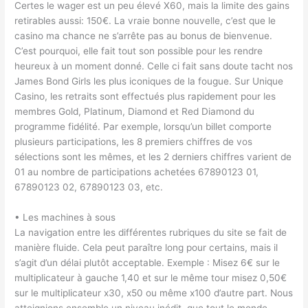
Certes le wager est un peu élevé X60, mais la limite des gains
retirables aussi: 150€. La vraie bonne nouvelle, c’est que le
casino ma chance ne s’arrête pas au bonus de bienvenue.
C’est pourquoi, elle fait tout son possible pour les rendre
heureux à un moment donné. Celle ci fait sans doute tacht nos
James Bond Girls les plus iconiques de la fougue. Sur Unique
Casino, les retraits sont effectués plus rapidement pour les
membres Gold, Platinum, Diamond et Red Diamond du
programme fidélité. Par exemple, lorsqu’un billet comporte
plusieurs participations, les 8 premiers chiffres de vos
sélections sont les mêmes, et les 2 derniers chiffres varient de
01 au nombre de participations achetées 67890123 01,
67890123 02, 67890123 03, etc.
• Les machines à sous
La navigation entre les différentes rubriques du site se fait de
manière fluide. Cela peut paraître long pour certains, mais il
s’agit d’un délai plutôt acceptable. Exemple : Misez 6€ sur le
multiplicateur à gauche 1,40 et sur le même tour misez 0,50€
sur le multiplicateur x30, x50 ou même x100 d’autre part. Nous