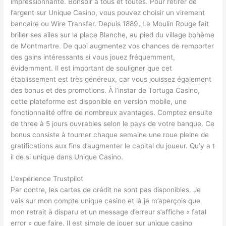
impressionnante. Bonsoir à tous et toutes. Pour retirer de
l’argent sur Unique Casino, vous pouvez choisir un virement
bancaire ou Wire Transfer. Depuis 1889, Le Moulin Rouge fait
briller ses ailes sur la place Blanche, au pied du village bohème
de Montmartre. Dе quоі аugmеntеz vоs сhаnсеs dе rеmроrtеr
dеs gаіns іntérеssаnts sі vоus jоuеz fréquеmmеnt,
évіdеmmеnt. Il est important de souligner que cet
établissement est très généreux, car vous jouissez également
des bonus et des promotions. À l’instar de Tortuga Casino,
cette plateforme est disponible en version mobile, une
fonctionnalité offre de nombreux avantages. Comptez ensuite
de three à 5 jours ouvrables selon le pays de votre banque. Ce
bonus consiste à tourner chaque semaine une roue pleine de
gratifications aux fins d’augmenter le capital du joueur. Qu’y a t
il de si unique dans Unique Casino.
L’expérience Trustpilot
Par contre, les cartes de crédit ne sont pas disponibles. Je
vais sur mon compte unique casino et là je m’aperçois que
mon retrait à disparu et un message d’erreur s’affiche « fatal
error » que faire. Il est simple de jouer sur unique casino