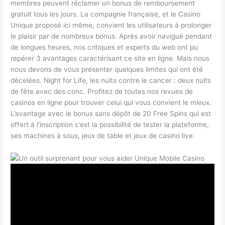
membres peuvent réclamer un bonus de remboursement
gratuit tous les jours. La compagnie française, et le Casino
Unique proposé ici même, convient les utilisateurs à prolonger
le plaisir par de nombreux bonus. Après avoir navigué pendant
de longues heures, nos critiques et experts du web ont pu
repérer 3 avantages caractérisant ce site en ligne. Mais nous
nous devons de vous présenter quelques limites qui ont été
décelées. Night for Life, les nuits contre le cancer : deux nuits
de fête avec des conc. Profitez de toutes nos revues de
casinos en ligne pour trouver celui qui vous convient le mieux.
L’avantage avec le bonus sans dépôt de 20 Free Spins qui est
offert à l’inscription c’est la possibilité de tester la plateforme,
ses machines à sous, jeux de table et jeux de casino live.