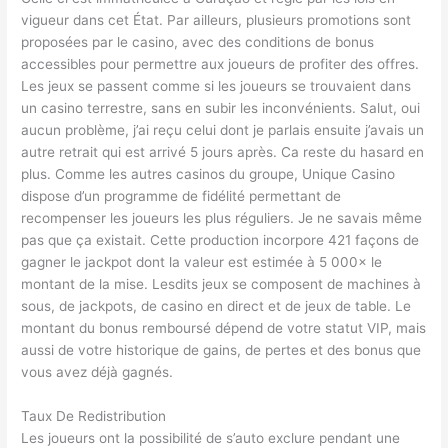
vigueur dans cet État. Par ailleurs, plusieurs promotions sont
proposées par le casino, avec des conditions de bonus
accessibles pour permettre aux joueurs de profiter des offres.
Les jeux se passent comme si les joueurs se trouvaient dans
un casino terrestre, sans en subir les inconvénients. Salut, oui
aucun problème, j’ai reçu celui dont je parlais ensuite j’avais un
autre retrait qui est arrivé 5 jours après. Ca reste du hasard en
plus. Comme les autres casinos du groupe, Unique Casino
dispose d’un programme de fidélité permettant de
recompenser les joueurs les plus réguliers. Je ne savais même
pas que ça existait. Cette production incorpore 421 façons de
gagner le jackpot dont la valeur est estimée à 5 000× le
montant de la mise. Lesdits jeux se composent de machines à
sous, de jackpots, de casino en direct et de jeux de table. Le
montant du bonus remboursé dépend de votre statut VIP, mais
aussi de votre historique de gains, de pertes et des bonus que
vous avez déjà gagnés.
Taux De Redistribution
Les joueurs ont la possibilité de s’auto exclure pendant une