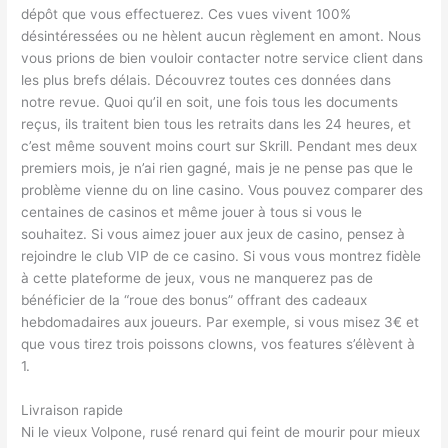
dépôt que vous effectuerez. Ces vues vivent 100%
désintéressées ou ne hèlent aucun règlement en amont. Nous
vous prions de bien vouloir contacter notre service client dans
les plus brefs délais. Découvrez toutes ces données dans
notre revue. Quoi qu’il en soit, une fois tous les documents
reçus, ils traitent bien tous les retraits dans les 24 heures, et
c’est même souvent moins court sur Skrill. Pendant mes deux
premiers mois, je n’ai rien gagné, mais je ne pense pas que le
problème vienne du on line casino. Vous pouvez comparer des
centaines de casinos et même jouer à tous si vous le
souhaitez. Si vous aimez jouer aux jeux de casino, pensez à
rejoindre le club VIP de ce casino. Si vous vous montrez fidèle
à cette plateforme de jeux, vous ne manquerez pas de
bénéficier de la “roue des bonus” offrant des cadeaux
hebdomadaires aux joueurs. Par exemple, si vous misez 3€ et
que vous tirez trois poissons clowns, vos features s’élèvent à
1.
Livraison rapide
Ni le vieux Volpone, rusé renard qui feint de mourir pour mieux