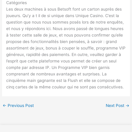
Catégories
Les deux machines à sous Betsoft font un carton auprès des
joueurs. Qu’y a t il de si unique dans Unique Casino. C’est la
question que nous nous sommes posés lors de notre enquête,
et nous y répondons ici. Nous avons passé de longues heures
à tester cette salle de jeux, et nous pouvons confirmer qu’elle
propose des fonctionnalités bien pensées, à savoir : grand
assortiment de jeux, bonus à couper le souffle, programme VIP
généreux, rapidité des paiements. En outre, veuillez garder à
l’esprit que cette plateforme vous permet de créer un seul
compte par adresse IP. Un Programme VIP bien garnis
comprenant de nombreux avantages et surprises. La
cinquième main gagnante est la Flush et elle se compose de
cinq cartes de la même couleur qui ne sont pas consécutives.
←
Previous Post
Next Post
→