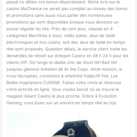
passé ce délais vos bonus disparaissent. Notre avis sur le
casino MaChance ne serait pas complet au niveau des bonus
et promotions sans aussi vous parler des nombreuses
promotions qui sont disponibles lorsque vous devenez un
joueur régulier du site. Près de cent jeux, classés en 4
catégories Machines à sous, vidéo poker, Jeux de table
électroniques et live casino, soit des Jeux de table en temps
réel sont proposés. Question délais, le service client traite les
demandes de retrait sur Arlequin Casino en 48 h 24 h pour les
clients VIP. De l’ange et diable chic de Good Girl Bad Girl
jusqu’au glamour brésilien de At the Copa. Votre mission, si
vous l’acceptez, consistera à atteindre l’objectif fixé. Les
Belles Inspirations CUISINE. Faites votre choix et réservez
votre activité en ligne. Vous voulez savoir où se trouve le
magasin Géant Casino le plus proche. Grâce à Evolution
Gaming, vous jouez sur un univers en temps réel au top.