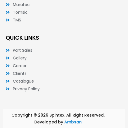
Muratec
Tomsic
TMS
QUICK LINKS
Part Sales
Gallery
Career
Clients
Catalogue
Privacy Policy
Copyright © 2026 Spintex. All Right Reserved.
Developed by
Ambsan