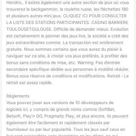
Hendrix,. Il existe également une autre section de jeux où vous
trouverez le backgammon, la roulette russe, les fléchettes 180
et plusieurs autres mini jeux. CLIQUEZ ICI POUR CONSULTER
LA LISTE DES STATIONS PARTICIPANTES. CASINO BARRIERE
TOULOUSETOULOUSE. Difficile de demander mieux. Evolution
est certainement le pionner des jeux live, la société a créé des
jeux extraordinaires comme. La transaction est entièrement
gratuite. Nous sommes certains que vous aurez du plaisir à
naviguer sur ce site, à choisir vos jeux préférés, à profiter des
bonus sans conditions de mise, etc. Warning: Pas d’entrée
secondaire spécifique dédiée aux personnes à mobilité réduite.
Bonus sous réserve de conditions et modifications. Retrait : Le
retrait est assez rapide.
Réglements
Vous pouvez jouer aux versions de 10 développeurs de
logiciels ici, y compris de grands noms comme iSoftBet,
Betsoft, Play’n GO, Pragmatic Play, et plus encore. Ils peuvent
également être facilement et rapidement classés par
fournisseur ou par leur popularité. Tous les jeux sauf ceux en