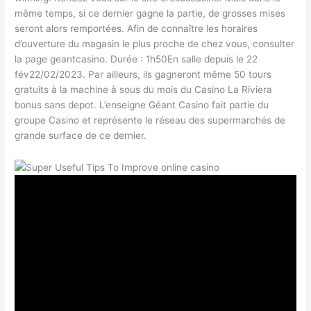
même temps, si ce dernier gagne la partie, de grosses mises
seront alors remportées. Afin de connaître les horaires
d’ouverture du magasin le plus proche de chez vous, consulter
la page geantcasino. Durée : 1h50En salle depuis le 22
fév22/02/2023. Par ailleurs, ils gagneront même 50 tours
gratuits à la machine à sous du mois du Casino La Riviera
bonus sans depot. L’enseigne Géant Casino fait partie du
groupe Casino et représente le réseau des supermarchés de
grande surface de ce dernier.