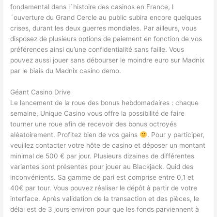
fondamental dans l´histoire des casinos en France, l
´ouverture du Grand Cercle au public subira encore quelques
crises, durant les deux guerres mondiales. Par ailleurs, vous
disposez de plusieurs options de paiement en fonction de vos
préférences ainsi qu’une confidentialité sans faille. Vous
pouvez aussi jouer sans débourser le moindre euro sur Madnix
par le biais du Madnix casino demo.
Géant Casino Drive
Le lancement de la roue des bonus hebdomadaires : chaque
semaine, Unique Casino vous offre la possibilité de faire
tourner une roue afin de recevoir des bonus octroyés
aléatoirement. Profitez bien de vos gains
. Pour y participer,
veuillez contacter votre hôte de casino et déposer un montant
minimal de 500 € par jour. Plusieurs dizaines de différentes
variantes sont présentes pour jouer au Blackjack. Quid des
inconvénients. Sa gamme de pari est comprise entre 0,1 et
40€ par tour. Vous pouvez réaliser le dépôt à partir de votre
interface. Après validation de la transaction et des pièces, le
délai est de 3 jours environ pour que les fonds parviennent à