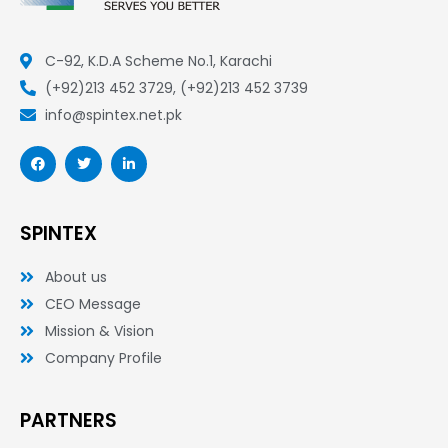
C-92, K.D.A Scheme No.1, Karachi
(+92)213 452 3729, (+92)213 452 3739
info@spintex.net.pk
F
T
L
a
w
i
c
i
n
e
t
k
b
t
e
o
e
d
SPINTEX
o
r
i
k
n
-
-
About us
f
i
n
CEO Message
Mission & Vision
Company Profile
PARTNERS