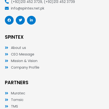
(+92)213 452 3729, (+92)213 452 3739
info@spintex.net.pk
F
T
L
a
w
i
c
i
n
e
t
k
b
t
e
o
e
d
SPINTEX
o
r
i
k
n
-
-
About us
f
i
n
CEO Message
Mission & Vision
Company Profile
PARTNERS
Muratec
Tomsic
TMS