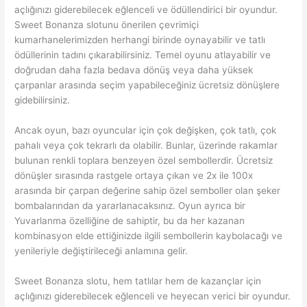
açlığınızı giderebilecek eğlenceli ve ödüllendirici bir oyundur.
Sweet Bonanza slotunu önerilen çevrimiçi
kumarhanelerimizden herhangi birinde oynayabilir ve tatlı
ödüllerinin tadını çıkarabilirsiniz. Temel oyunu atlayabilir ve
doğrudan daha fazla bedava dönüş veya daha yüksek
çarpanlar arasında seçim yapabileceğiniz ücretsiz dönüşlere
gidebilirsiniz.
Ancak oyun, bazı oyuncular için çok değişken, çok tatlı, çok
pahalı veya çok tekrarlı da olabilir. Bunlar, üzerinde rakamlar
bulunan renkli toplara benzeyen özel sembollerdir. Ücretsiz
dönüşler sırasında rastgele ortaya çıkan ve 2x ile 100x
arasında bir çarpan değerine sahip özel semboller olan şeker
bombalarından da yararlanacaksınız. Oyun ayrıca bir
Yuvarlanma özelliğine de sahiptir, bu da her kazanan
kombinasyon elde ettiğinizde ilgili sembollerin kaybolacağı ve
yenileriyle değiştirileceği anlamına gelir.
Sweet Bonanza slotu, hem tatlılar hem de kazançlar için
açlığınızı giderebilecek eğlenceli ve heyecan verici bir oyundur.