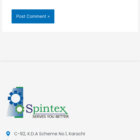
C-92, K.D.A Scheme No.1, Karachi