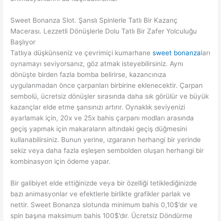
Sweet Bonanza Slot. Şanslı Spinlerle Tatlı Bir Kazanç
Macerası. Lezzetli Dönüşlerle Dolu Tatlı Bir Zafer Yolculuğu
Başlıyor
Tatlıya düşkünseniz ve çevrimiçi kumarhane
sweet bonanza
ları
oynamayı seviyorsanız, göz atmak isteyebilirsiniz. Aynı
dönüşte birden fazla bomba belirirse, kazancınıza
uygulanmadan önce çarpanları birbirine eklenecektir. Çarpan
sembolü, ücretsiz dönüşler sırasında daha sık görülür ve büyük
kazançlar elde etme şansınızı artırır. Oynaklık seviyenizi
ayarlamak için, 20x ve 25x bahis çarpanı modları arasında
geçiş yapmak için makaraların altındaki geçiş düğmesini
kullanabilirsiniz. Bunun yerine, ızgaranın herhangi bir yerinde
sekiz veya daha fazla eşleşen sembolden oluşan herhangi bir
kombinasyon için ödeme yapar.
Bir galibiyet elde ettiğinizde veya bir özelliği tetiklediğinizde
bazı animasyonlar ve efektlerle birlikte grafikler parlak ve
nettir. Sweet Bonanza slotunda minimum bahis 0,10$’dır ve
spin başına maksimum bahis 100$’dır. Ücretsiz Döndürme