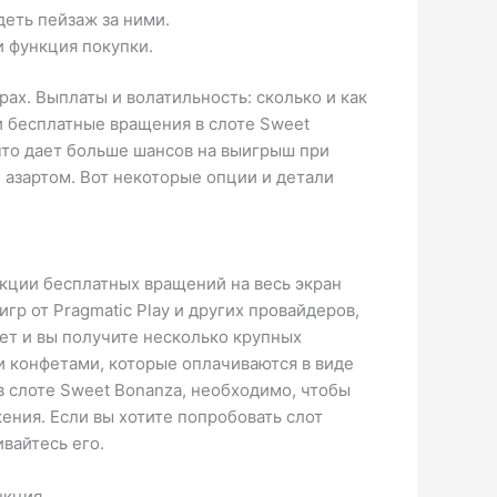
еть пейзаж за ними.
и функция покупки.
рах. Выплаты и волатильность: сколько и как
и бесплатные вращения в слоте Sweet
то дает больше шансов на выигрыш при
 азартом. Вот некоторые опции и детали
нкции бесплатных вращений на весь экран
р от Pragmatic Play и других провайдеров,
ет и вы получите несколько крупных
и конфетами, которые оплачиваются в виде
в слоте Sweet Bonanza, необходимо, чтобы
ения. Если вы хотите попробовать слот
вайтесь его.
нкция.