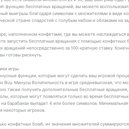
тят функцию бесплатных вращений, вы можете воспользоват
ный выигрыш благодаря символам с множителями в виде ко
ической стране сладостей с голубым небом и облаками на з
мире, наполненном конфетами, где вы можете наслаждаться
ете запустить бесплатные вращения с помощью конфетных 
х вращений непосредственно за 100-кратную ставку. Конечно
 вы готовы рискнуть.
фики игры
бонусные функции, которые могут сделать ваш игровой проц
s Buy. Минусы Волатильность в игре средневысокая, что 
но также получить дополнительные бесплатные вращения, е
олы, которые могут появляться только во время бесплатных
 на барабанах выпадет 4 или более символов. Минимальная с
я некоторых игроков.
ько конфетных бомб, их значения множителей суммируются