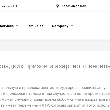
intex.net.pk
Location on map
Services
Part Sales
Company
сладких призов и азартного весел
уникальную и привлекательную тему, хорошо реализованную
использовать только в том случае, если вы не против трат
н может случайно появиться на любом спине и взорваться в 
a имеет переменный RTP, который зависит от того, использу