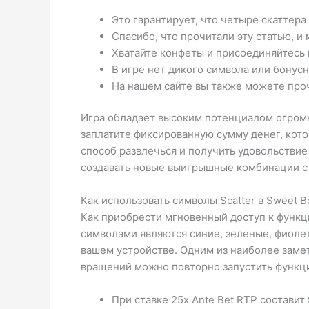
Это гарантирует, что четыре скаттер
Спасибо, что прочитали эту статью, и
Хватайте конфеты и присоединяйтесь 
В игре нет дикого символа или бонусн
На нашем сайте вы также можете прочи
Игра обладает высоким потенциалом огром
заплатите фиксированную сумму денег, котор
способ развлечься и получить удовольствие
создавать новые выигрышные комбинации с
Как использовать символы Scatter в Sweet 
Как приобрести мгновенный доступ к функц
символами являются синие, зеленые, фиоле
вашем устройстве. Одним из наиболее замет
вращений можно повторно запустить функцию
При ставке 25x Ante Bet RTP составит