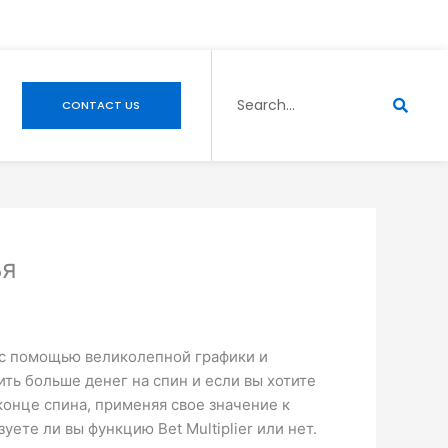
Search
CONTACT US
ья
 с помощью великолепной графики и
ить больше денег на спин и если вы хотите
конце спина, применяя свое значение к
ете ли вы функцию Bet Multiplier или нет.