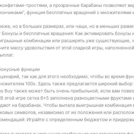
конфетами-тростями, а прозрачные барабаны позволяют вид
 пончиками”, функция бесплатных вращений с множителями 
реже, но в больших размерах, или чаще, но в меньших разме
? Бонусы и бесплатные вращения: Как активировать бонусы 
выигрышные комбинации или расширять уже существующие, ч
ите массу удовольствия от этой сладкой игры, наполненной
ыплат.
 бонусные функции
ценарий, так как для этого необходимо, чтобы во время фу
ножителем 100x. Здесь также предлагается широкий выбор иг
us Buy также может быть очень прибыльной, если вам повез
В этой игре сетка 6×5 заполнена разноцветными фруктами 
падают на барабанах. Чтобы выпала выигрышная комбинация 
ковых символов, независимо от их положения или располож
екомендаций: Играйте с определенным бюджетом и придержи
когда выпадает выигрышная комбинация или запускается фу