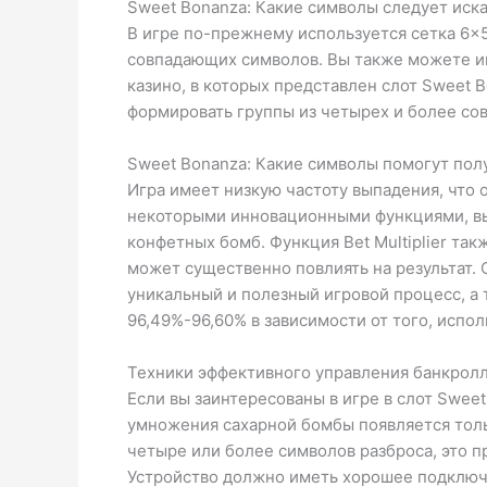
Sweet Bonanza: Какие символы следует иска
В игре по-прежнему используется сетка 6×
совпадающих символов. Вы также можете игр
казино, в которых представлен слот Sweet 
формировать группы из четырех и более со
Sweet Bonanza: Какие символы помогут по
Игра имеет низкую частоту выпадения, что 
некоторыми инновационными функциями, выд
конфетных бомб. Функция Bet Multiplier та
может существенно повлиять на результат. С
уникальный и полезный игровой процесс, а
96,49%-96,60% в зависимости от того, исполь
Техники эффективного управления банкролл
Если вы заинтересованы в игре в слот Swee
умножения сахарной бомбы появляется толь
четыре или более символов разброса, это п
Устройство должно иметь хорошее подключен