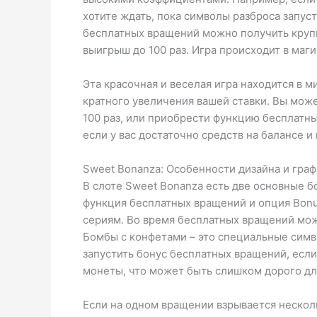
хотите ждать, пока символы разброса запус
бесплатных вращений можно получить круп
выигрыш до 100 раз. Игра происходит в маг
Эта красочная и веселая игра находится в 
кратного увеличения вашей ставки. Вы мож
100 раз, или приобрести функцию бесплатны
если у вас достаточно средств на балансе и
Sweet Bonanza: Особенности дизайна и гра
В слоте Sweet Bonanza есть две основные 
функция бесплатных вращений и опция Bonu
сериям. Во время бесплатных вращений мож
Бомбы с конфетами – это специальные симв
запустить бонус бесплатных вращений, если
монеты, что может быть слишком дорого дл
Если на одном вращении взрывается нескол