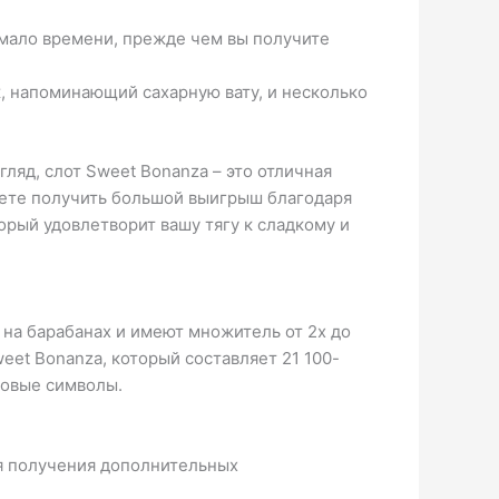
емало времени, прежде чем вы получите
, напоминающий сахарную вату, и несколько
гляд, слот Sweet Bonanza – это отличная
жете получить большой выигрыш благодаря
орый удовлетворит вашу тягу к сладкому и
на барабанах и имеют множитель от 2x до
eet Bonanza, который составляет 21 100-
новые символы.
ля получения дополнительных