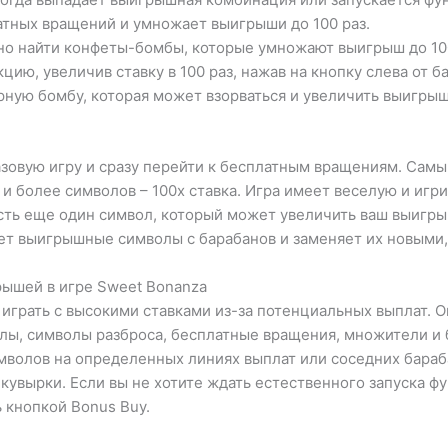
атных вращений и умножает выигрыши до 100 раз.
о найти конфеты-бомбы, которые умножают выигрыш до 100
ию, увеличив ставку в 100 раз, нажав на кнопку слева от б
рную бомбу, которая может взорваться и увеличить выигрыш
азовую игру и сразу перейти к бесплатным вращениям. Сам
 6 и более символов – 100х ставка. Игра имеет веселую и иг
 есть еще один символ, который может увеличить ваш выигр
ает выигрышные символы с барабанов и заменяет их новыми
рышей в игре Sweet Bonanza
играть с высокими ставками из-за потенциальных выплат. О
олы, символы разброса, бесплатные вращения, множители и 
мволов на определенных линиях выплат или соседних бараб
кувырки. Если вы не хотите ждать естественного запуска 
 кнопкой Bonus Buy.