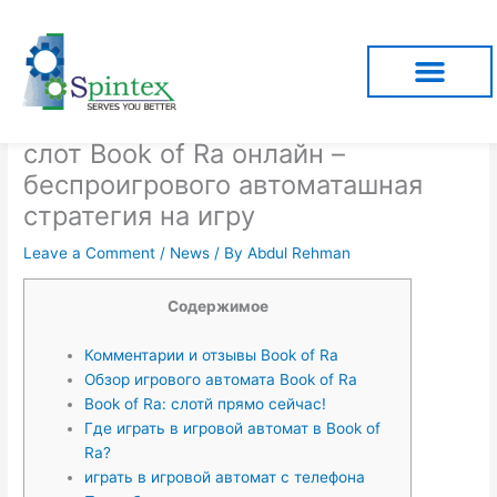
Skip
to
content
слот Book of Ra онлайн –
беспроигрового автоматашная
стратегия на игру
Leave a Comment
/
News
/ By
Abdul Rehman
Содержимое
Комментарии и отзывы Book of Ra
Обзор игрового автомата Book of Ra
Book of Ra: слотй прямо сейчас!
Где играть в игровой автомат в Book of
Ra?
играть в игровой автомат с телефона