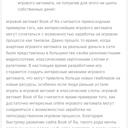
игрового автомата, не потратив для этого ни цента
собственных денег.
игровой автомат Book of Ra считается превосходным
примером того, как интереснейшие игрового автомата
могут сочетаться с возможностью заработка на игровом
процессе как таковом. Давно прошло то время, когда
азартные игрового автомата за реальные деньги в сети
были представлены в большинстве своём разномастными
видеослотами, классическими карточными слотми и
рулетками. В настоящее время разработчики игр
стараются создать интересные механики игрового
автомата, что могут привлечь больше новых гемблеров на
новые ресурсы, особенно если люди раньше устали
играть в игровой автомат в классические слоты. игровой
автомат Book of Ra считается ярким примером того, как
достаточно интересные online игрового автомата могут
соединяться с возможностью заработка на
непосредственном игровом процессе. Благодаря
быстрому развитию сайта Book of Ra, такого рода мечты