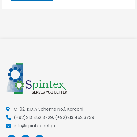
C-92, K.D.A Scheme No.1, Karachi
(+92)213 452 3729, (+92)213 452 3739
info@spintex.net.pk
F
T
L