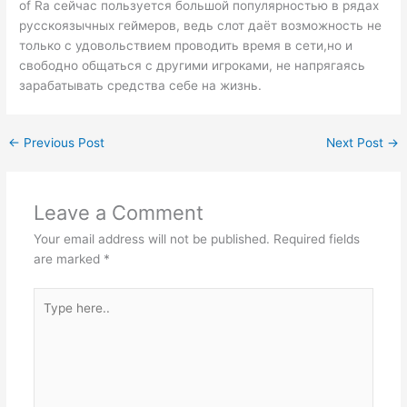
of Ra сейчас пользуется большой популярностью в рядах
русскоязычных геймеров, ведь слот даёт возможность не
только с удовольствием проводить время в сети,но и
свободно общаться с другими игроками, не напрягаясь
зарабатывать средства себе на жизнь.
←
Previous Post
Next Post
→
Leave a Comment
Your email address will not be published.
Required fields
are marked
*
Type
here..