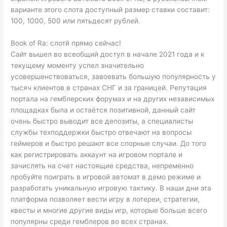
варианте этого слота доступный размер ставки составит:
100, 1000, 500 или пятьдесят рублей.
Book of Ra: слотй прямо сейчас!
Сайт вышел во всеобщий доступ в начале 2021 года и к
текущему моменту успел значительно
усовершенствоваться, завоевать большую популярность у
тысяч клиентов в странах СНГ и за границей. Репутация
портала на гемблерских форумах и на других независимых
площадках была и остаётся позитивной, данный сайт
очень быстро выводит все депозиты, а специалисты
службы техподдержки быстро отвечают на вопросы
геймеров и быстро решают все спорные случаи. До того
как регистрировать аккаунт на игровом портале и
зачислять на счет настоящие средства, непременно
пробуйте поиграть в игровой автомат в демо режиме и
разработать уникальную игровую тактику. В наши дни эта
платформа позволяет вести игру в лотереи, стратегии,
квесты и многие другие виды игр, которые больше всего
популярны среди гемблеров во всех странах.