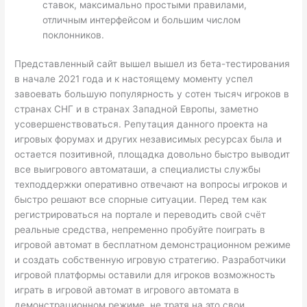
ставок, максимально простыми правилами,
отличным интерфейсом и большим числом
поклонников.
Представленный сайт вышел вышел из бета-тестирования
в начале 2021 года и к настоящему моменту успел
завоевать большую популярность у сотен тысяч игроков в
странах СНГ и в странах Западной Европы, заметно
усовершенствоваться. Репутация данного проекта на
игровых форумах и других независимых ресурсах была и
остается позитивной, площадка довольно быстро выводит
все выигрового автоматаши, а специалисты службы
техподдержки оперативно отвечают на вопросы игроков и
быстро решают все спорные ситуации. Перед тем как
регистрироваться на портале и переводить свой счёт
реальные средства, непременно пробуйте поиграть в
игровой автомат в бесплатном демонстрационном режиме
и создать собственную игровую стратегию. Разработчики
игровой платформы оставили для игроков возможность
играть в игровой автомат в игрового автомата в
демонстрационном режиме, не тратя на это свои