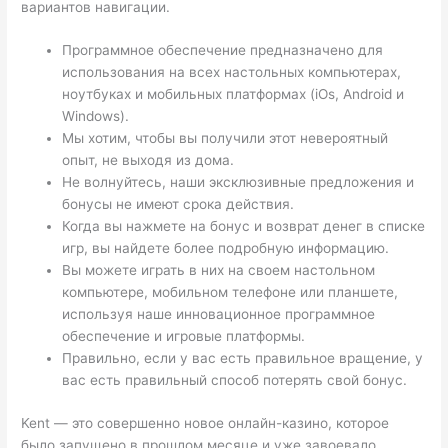
вариантов навигации.
Программное обеспечение предназначено для
использования на всех настольных компьютерах,
ноутбуках и мобильных платформах (iOs, Android и
Windows).
Мы хотим, чтобы вы получили этот невероятный
опыт, не выходя из дома.
Не волнуйтесь, наши эксклюзивные предложения и
бонусы не имеют срока действия.
Когда вы нажмете на бонус и возврат денег в списке
игр, вы найдете более подробную информацию.
Вы можете играть в них на своем настольном
компьютере, мобильном телефоне или планшете,
используя наше инновационное программное
обеспечение и игровые платформы.
Правильно, если у вас есть правильное вращение, у
вас есть правильный способ потерять свой бонус.
Kent — это совершенно новое онлайн-казино, которое
было запущено в прошлом месяце и уже завоевало