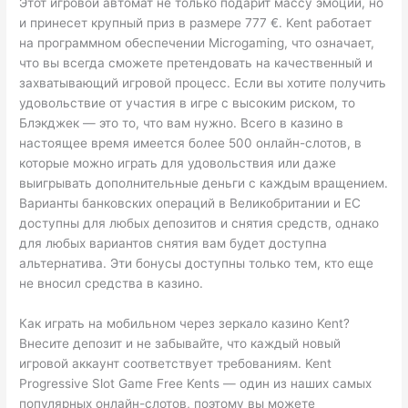
Этот игровой автомат не только подарит массу эмоций, но
и принесет крупный приз в размере 777 €. Kent работает
на программном обеспечении Microgaming, что означает,
что вы всегда сможете претендовать на качественный и
захватывающий игровой процесс. Если вы хотите получить
удовольствие от участия в игре с высоким риском, то
Блэкджек — это то, что вам нужно. Всего в казино в
настоящее время имеется более 500 онлайн-слотов, в
которые можно играть для удовольствия или даже
выигрывать дополнительные деньги с каждым вращением.
Варианты банковских операций в Великобритании и ЕС
доступны для любых депозитов и снятия средств, однако
для любых вариантов снятия вам будет доступна
альтернатива. Эти бонусы доступны только тем, кто еще
не вносил средства в казино.
Как играть на мобильном через зеркало казино Kent?
Внесите депозит и не забывайте, что каждый новый
игровой аккаунт соответствует требованиям. Kent
Progressive Slot Game Free Kents — один из наших самых
популярных онлайн-слотов, поэтому вы можете