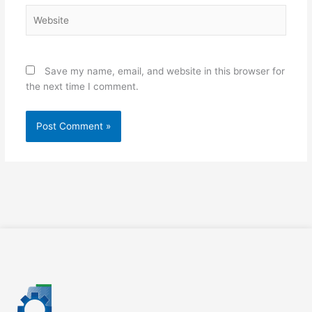
Website
Save my name, email, and website in this browser for
the next time I comment.