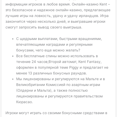
информации игроков в любое время. Онлайн-казино Kent –
это безопасное и надежное онлайн-казино, предлагающее
лучшие игры на ловкость, удачу и удачу ирландцев. Игра
закончится через несколько дней, и выигравшие игроки
смогут запросить вывод своего выигрыша.
С щедрыми выплатами, быстрыми вращениями,
впечатляющими наградами и регулярными
бонусами, чего еще можно желать?
Все бесплатные спины можно использовать в
течение 24 часов;Второй автомат, Kent Fantasy,
оформлен в популярной теме Piggy и предлагает не
менее 13 различных бонусных раундов.
Мы лицензированы и регулируются на Мальте и в
Великобритании Комиссией по азартным играм
(Олдерни и Мальта), а также полностью
лицензированы и регулируются правительством
Кюрасао.
Игроки могут играть со своими бонусными средствами в