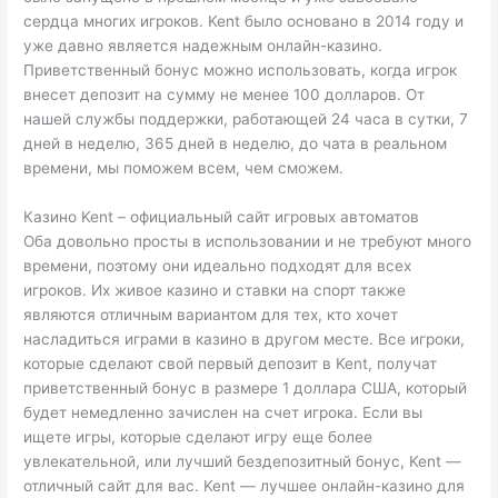
сердца многих игроков. Kent было основано в 2014 году и
уже давно является надежным онлайн-казино.
Приветственный бонус можно использовать, когда игрок
внесет депозит на сумму не менее 100 долларов. От
нашей службы поддержки, работающей 24 часа в сутки, 7
дней в неделю, 365 дней в неделю, до чата в реальном
времени, мы поможем всем, чем сможем.
Казино Kent – официальный сайт игровых автоматов
Оба довольно просты в использовании и не требуют много
времени, поэтому они идеально подходят для всех
игроков. Их живое казино и ставки на спорт также
являются отличным вариантом для тех, кто хочет
насладиться играми в казино в другом месте. Все игроки,
которые сделают свой первый депозит в Kent, получат
приветственный бонус в размере 1 доллара США, который
будет немедленно зачислен на счет игрока. Если вы
ищете игры, которые сделают игру еще более
увлекательной, или лучший бездепозитный бонус, Kent —
отличный сайт для вас. Kent — лучшее онлайн-казино для