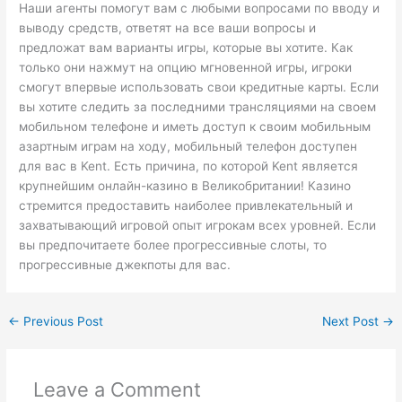
Наши агенты помогут вам с любыми вопросами по вводу и
выводу средств, ответят на все ваши вопросы и
предложат вам варианты игры, которые вы хотите. Как
только они нажмут на опцию мгновенной игры, игроки
смогут впервые использовать свои кредитные карты. Если
вы хотите следить за последними трансляциями на своем
мобильном телефоне и иметь доступ к своим мобильным
азартным играм на ходу, мобильный телефон доступен
для вас в Kent. Есть причина, по которой Kent является
крупнейшим онлайн-казино в Великобритании! Казино
стремится предоставить наиболее привлекательный и
захватывающий игровой опыт игрокам всех уровней. Если
вы предпочитаете более прогрессивные слоты, то
прогрессивные джекпоты для вас.
←
Previous Post
Next Post
→
Leave a Comment