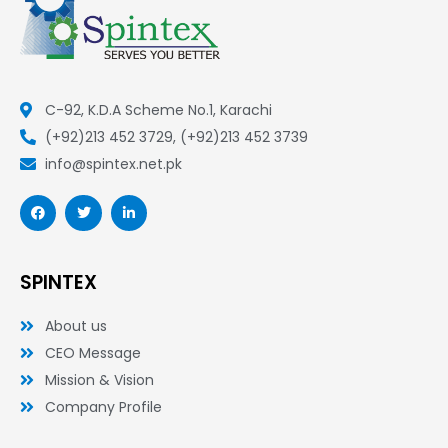
C-92, K.D.A Scheme No.1, Karachi
(+92)213 452 3729, (+92)213 452 3739
info@spintex.net.pk
F
T
L
a
w
i
c
i
n
e
t
k
b
t
e
o
e
d
SPINTEX
o
r
i
k
n
-
-
About us
f
i
n
CEO Message
Mission & Vision
Company Profile