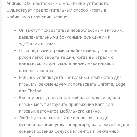
Android, iOS, настольных и мобильных устройств.
Существует предпочтительный способ играть в
мобильную игру спин-казино.
Они могут похвастаться первоклассными играми,
развлекательными бонусными функциями и
удобными играми.
С последними играми онлайн-казино у вас под
рукой легко забыть те дни, когда вы играли с
поддельными фишками в липких пластиковых
покерных картах.
Если вы используете настольный компьютер для
игры, мы рекомендуем использовать Chrome, Edge
или Firefox.
Все эти игры доступны в мобильном казино, или
игроки могут загрузить приложение Kent для
игровых автоматов мобильного казино.
Любой доход, который не используется для
финансирования услуг оператора, используется для
финансирования бонусов клиентов и рекламных