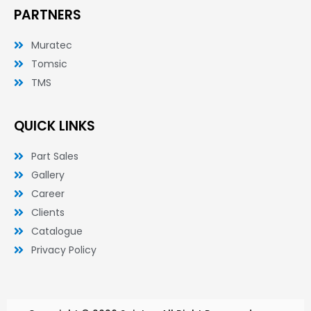
PARTNERS
Muratec
Tomsic
TMS
QUICK LINKS
Part Sales
Gallery
Career
Clients
Catalogue
Privacy Policy