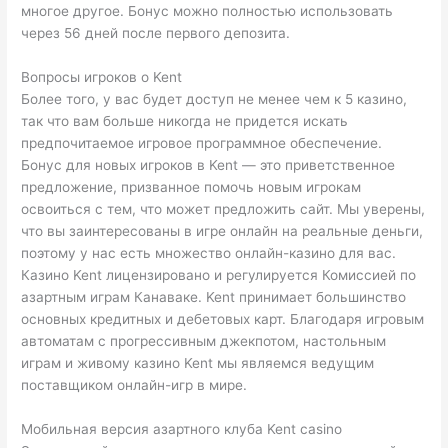
многое другое. Бонус можно полностью использовать
через 56 дней после первого депозита.
Вопросы игроков о Kent
Более того, у вас будет доступ не менее чем к 5 казино,
так что вам больше никогда не придется искать
предпочитаемое игровое программное обеспечение.
Бонус для новых игроков в Kent — это приветственное
предложение, призванное помочь новым игрокам
освоиться с тем, что может предложить сайт. Мы уверены,
что вы заинтересованы в игре онлайн на реальные деньги,
поэтому у нас есть множество онлайн-казино для вас.
Казино Kent лицензировано и регулируется Комиссией по
азартным играм Канаваке. Kent принимает большинство
основных кредитных и дебетовых карт. Благодаря игровым
автоматам с прогрессивным джекпотом, настольным
играм и живому казино Kent мы являемся ведущим
поставщиком онлайн-игр в мире.
Мобильная версия азартного клуба Kent casino