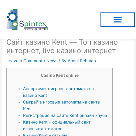
Skip
to
content
Сайт казино Kent — Топ казино
интернет, live казино интернет
Leave a Comment
/
News
/ By
Abdul Rehman
Casino Kent online
Ассортимент игровых автоматов в
казино Kent
Сыграй в игровые автоматы на сайте
Kent
Регистрация на сайте Kent онлайн клуба
Казино Kent – официальный сайт
игровых автоматов
Казино Kent – отзывы