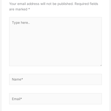
Your email address will not be published.
Required fields
are marked
*
Type
here..
Name*
Email*