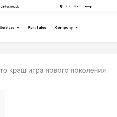
intex.net.pk
Location on map
Services
Part Sales
Company
то краш игра нового поколения