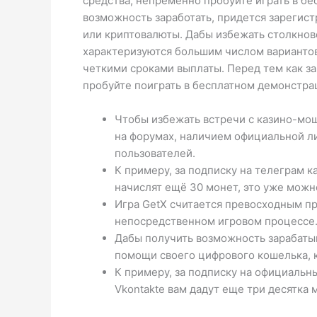
средства, непременно пробуйте играть в б
возможность заработать, придется зарегис
или криптовалюты. Дабы избежать столкнов
характеризуются большим числом вариантов
четкими сроками выплаты. Перед тем как за
пробуйте поиграть в бесплатном демонстра
Чтобы избежать встречи с казино-мо
на форумах, наличием официальной л
пользователей.
К примеру, за подписку на телеграм к
начислят ещё 30 монет, это уже можн
Игра GetX считается превосходным пр
непосредственном игровом процессе
Дабы получить возможность зарабатыв
помощи своего цифрового кошелька, к
К примеру, за подписку на официальн
Vkontakte вам дадут еще три десятка