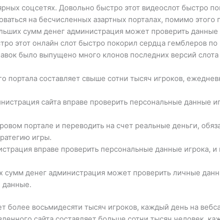
ярных соцсетях. Довольно быстро этот видеослот быстро п
оваться на бесчисленных азартных порталах, помимо этого 
больших сумм денег администрация может проверить данные 
тро этот онлайн слот быстро покорил сердца гемблеров по 
авок было выпущено много клонов последних версий слота 
о портала составляет свыше сотни тысяч игроков, ежедневн
нистрация сайта вправе проверить персональные данные и
гровом портале и переводить на счет реальные деньги, обяз
ратегию игры.
истрация вправе проверить персональные данные игрока, и
х сумм денег администрация может проверить личные данны
 данные.
т более восьмидесяти тысяч игроков, каждый день на вебс
вленного сайта составляет больше сотни тысяч человек, ка