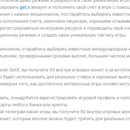
есплатном демо режиме и разработать свою уникальную игр
трировать
get.x
аккаунт и пополнить свой счёт в игре с помо
ения с казино-мошенником, постарайтесь выбирать извест
 пополнения счета, наличием лицензии, хорошими отзывами
регистрироваться на игровом ресурсе и переводить свой с
ционном режиме и создать свою уникальную тактику игры.
шенником, старайтесь выбирать известные международные к
ицензии, проверенными сроками выплат, большим числом м
анал GetX, вы получите 50 внутри игровых монет а за вступ
о будет использовать для реальных ставок и скромных выи
имером того, как достаточно интересные игры онлайн могут
.
ать, понадобится зарегистрировать игровой профиль и попо
арты любого банка или крипты.
ый телеграм канал игры, вы получите 50 внутри игровых мон
 монет, которые вполне можно будет тратить для реальных 