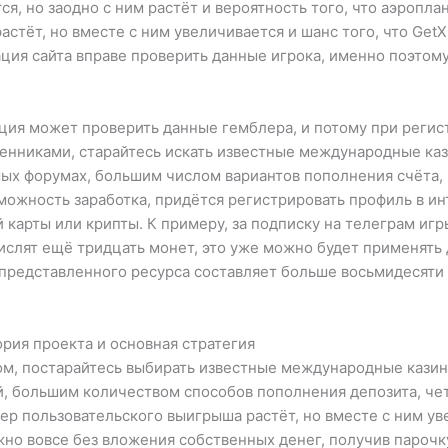
, но заодно с ним растёт и вероятность того, что аэроплан
тёт, но вместе с ним увеличивается и шанс того, что GetX 
ция сайта вправе проверить данные игрока, именно поэтому
ция может проверить данные гемблера, и потому при регис
енниками, старайтесь искать известные международные ка
ых форумах, большим числом вариантов пополнения счёта,
можность заработка, придётся регистрировать профиль в инт
карты или крипты. К примеру, за подписку на телеграм игры
ислят ещё тридцать монет, это уже можно будет применять
представленного ресурса составляет больше восьмидесяти 
ория проекта и основная стратегия
м, постарайтесь выбирать известные международные казин
й, большим количеством способов пополнения депозита, че
р пользовательского выигрыша растёт, но вместе с ним уве
ожно вовсе без вложения собственных денег, получив пароч