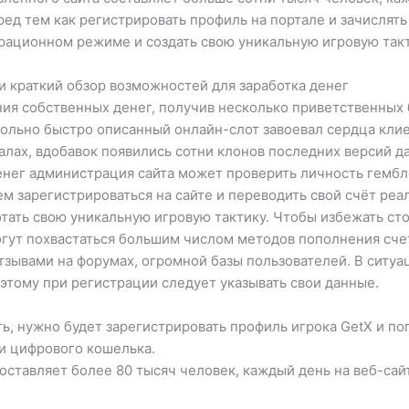
ред тем как регистрировать профиль на портале и зачислят
рационном режиме и создать свою уникальную игровую такт
 и краткий обзор возможностей для заработка денег
ия собственных денег, получив несколько приветственных 
вольно быстро описанный онлайн-слот завоевал сердца клиен
лах, вдобавок появились сотни клонов последних версий да
нег администрация сайта может проверить личность гембле
м зарегистрироваться на сайте и переводить свой счёт ре
отать свою уникальную игровую тактику. Чтобы избежать с
могут похвастаться большим числом методов пополнения сч
зывами на форумах, огромной базы пользователей. В ситу
этому при регистрации следует указывать свои данные.
ь, нужно будет зарегистрировать профиль игрока GetX и по
и цифрового кошелька.
составляет более 80 тысяч человек, каждый день на веб-сай