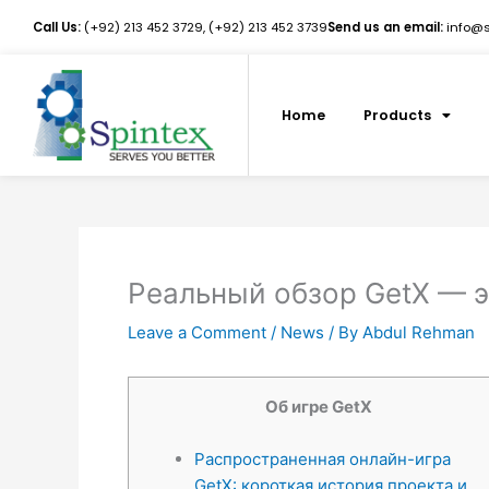
Skip
Call Us:
(+92) 213 452 3729, (+92) 213 452 3739
Send us an email:
info@sp
to
content
Home
Products
Реальный обзор GetX — э
Leave a Comment
/
News
/ By
Abdul Rehman
Об игре GetX
Распространенная онлайн-игра
GetX: короткая история проекта и