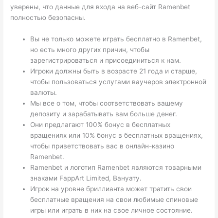
уверены, что данные для входа на веб-сайт Ramenbet
полностью безопасны.
Вы не только можете играть бесплатно в Ramenbet,
но есть много других причин, чтобы
зарегистрироваться и присоединиться к нам.
Игроки должны быть в возрасте 21 года и старше,
чтобы пользоваться услугами ваучеров электронной
валюты.
Мы все о том, чтобы соответствовать вашему
депозиту и зарабатывать вам больше денег.
Они предлагают 100% бонус в бесплатных
вращениях или 10% бонус в бесплатных вращениях,
чтобы приветствовать вас в онлайн-казино
Ramenbet.
Ramenbet и логотип Ramenbet являются товарными
знаками FappArt Limited, Вануату.
Игрок на уровне бриллианта может тратить свои
бесплатные вращения на свои любимые спиновые
игры или играть в них на свое личное состояние.