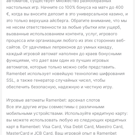
автоматов, существует множество разнообразных
настольных игр. Начните со 100% бонуса на матч до 400
€, когда вы вносите депозит в это универсальное казино, и
это только верхушка айсберга. Обратите внимание, что мы
не несем ответственности за любые убытки или ущерб,
вызванные использованием контента, услуг, игрового
процесса или организации любого из этих сторонних веб-
сайтов. От удачливых лепреконов до умных какаду,
каждый игровой автомат наполнен до краев бонусными
функциями, что дает вам один из лучших игровых
автоматов, которые только можно себе представить.
Ramenbet использует новейшую технологию шифрования
SSL, а также генератор случайных чисел, чтобы
обеспечить безопасную, надежную и честную игру.
Игровые автоматы Ramenbet: арсенал слотов
Все эти другие игры совместимы с различными
мобильными устройствами. Используйте кредитную карту:
вы можете использовать любую из следующих кредитных
карт в Ramenbet: Visa Card, Visa Debit Card, Maestro Card,
MasterCard и JCB Card. Ваш игровой опыт в Ramenbet