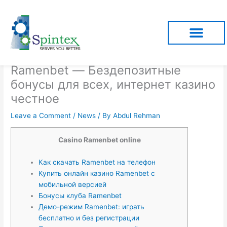
Skip
to
content
Ramenbet — Бездепозитные
бонусы для всех, интернет казино
честное
Leave a Comment
/
News
/ By
Abdul Rehman
Casino Ramenbet online
Как скачать Ramenbet на телефон
Купить онлайн казино Ramenbet с
мобильной версией
Бонусы клуба Ramenbet
Демо-режим Ramenbet: играть
бесплатно и без регистрации