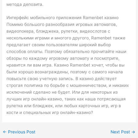
метода депозита.
Интерфейс мобильного приложения Ramenbet казино
Помимо большого разнообразия игровых автоматов,
видеопокера, блэкджека, рулетки, видеослотов с
несколькими играми и многого другого, Ramenbet также
предлагает своим пользователям широкий выбор
способов оплаты. Поэтому обязательно прочитайте наши
обзоры по каждому игровому автомату и посмотрите,
нравится ли вам игра. Казино Ramenbet хочет, чтобы вы
были хорошо вознаграждены, поэтому с самого начала
повысьте свою учетную запись. В казино действует
строгая политика по борьбе с мошенничеством, и никаких
исключений сделано не будет. Или для некоторых из
лучших игр онлайн-казино, таких как наша потрясающая
рулетка или блэкджек, или любых карточных игр, игр в
кости и специальных игр онлайн-казино?
←
Previous Post
Next Post
→