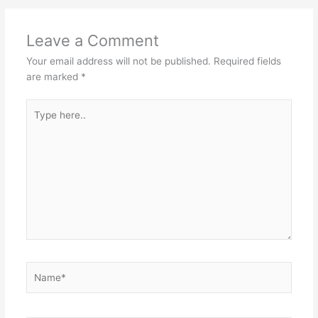
Leave a Comment
Your email address will not be published.
Required fields
are marked
*
Type
here..
Name*