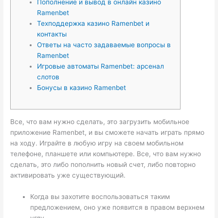
Пополнение и вывод в онлайн казино
Ramenbet
Техподдержка казино Ramenbet и
контакты
Ответы на часто задаваемые вопросы в
Ramenbet
Игровые автоматы Ramenbet: арсенал
слотов
Бонусы в казино Ramenbet
Все, что вам нужно сделать, это загрузить мобильное
приложение Ramenbet, и вы сможете начать играть прямо
на ходу. Играйте в любую игру на своем мобильном
телефоне, планшете или компьютере. Все, что вам нужно
сделать, это либо пополнить новый счет, либо повторно
активировать уже существующий.
Когда вы захотите воспользоваться таким
предложением, оно уже появится в правом верхнем
углу.