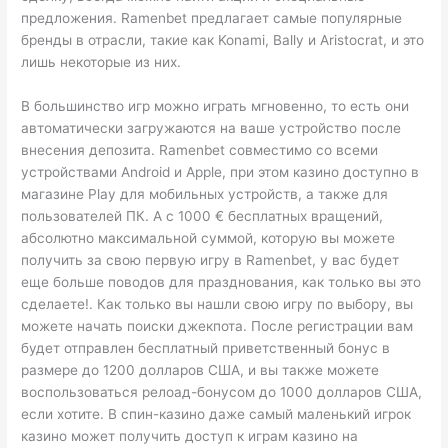
предложения. Ramenbet предлагает самые популярные
бренды в отрасли, такие как Konami, Bally и Aristocrat, и это
лишь некоторые из них.
В большинство игр можно играть мгновенно, то есть они
автоматически загружаются на ваше устройство после
внесения депозита. Ramenbet совместимо со всеми
устройствами Android и Apple, при этом казино доступно в
магазине Play для мобильных устройств, а также для
пользователей ПК. А с 1000 € бесплатных вращений,
абсолютно максимальной суммой, которую вы можете
получить за свою первую игру в Ramenbet, у вас будет
еще больше поводов для празднования, как только вы это
сделаете!. Как только вы нашли свою игру по выбору, вы
можете начать поиски джекпота. После регистрации вам
будет отправлен бесплатный приветственный бонус в
размере до 1200 долларов США, и вы также можете
воспользоваться релоад-бонусом до 1000 долларов США,
если хотите. В спин-казино даже самый маленький игрок
казино может получить доступ к играм казино на