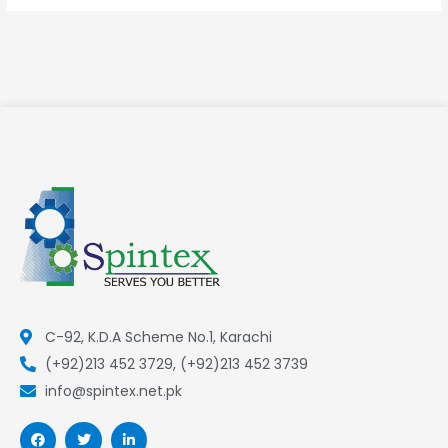
C-92, K.D.A Scheme No.1, Karachi
(+92)213 452 3729, (+92)213 452 3739
info@spintex.net.pk
F
T
L
a
w
i