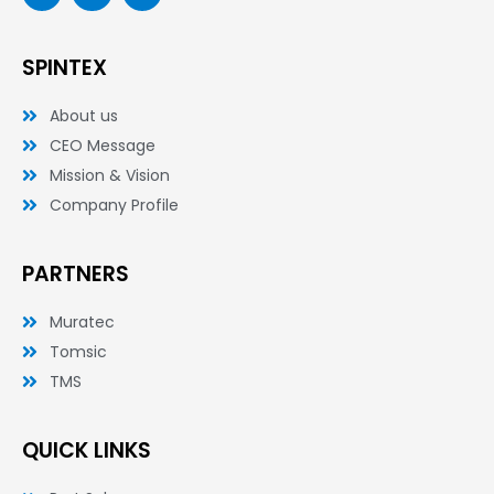
c
i
n
e
t
k
b
t
e
o
e
d
SPINTEX
o
r
i
k
n
-
-
About us
f
i
n
CEO Message
Mission & Vision
Company Profile
PARTNERS
Muratec
Tomsic
TMS
QUICK LINKS