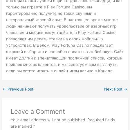
этого факта это лучший вариант для любого канадца, и как
только вы играете в Play Fortuna Casino, вы
гарантированно получите не такой скучный и
неторопливый игровой опыт. В настоящее время многие
люди начинают получать удовольствие от азартных игр
через свои мобильных устройств, а Play Fortuna Casino
позволяет им делать ставки на своих мобильных
устройствах. В целом, Play Fortuna Casino предлагает
широкий выбор игр и способов оплаты на любой вкус. Сайт
имеет долгий и впечатляющий послужной список, который
привлек многих клиентов, и мы советуем вам взглянуть,
если вы хотите играть в онлайн-игры казино в Канаде.
←
Previous Post
Next Post
→
Leave a Comment
Your email address will not be published.
Required fields
are marked
*