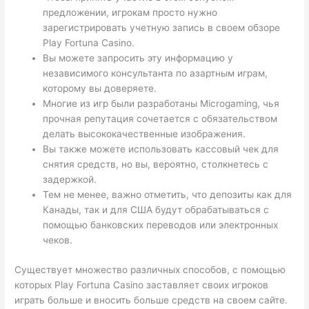
предложении, игрокам просто нужно
зарегистрировать учетную запись в своем обзоре
Play Fortuna Casino.
Вы можете запросить эту информацию у
независимого консультанта по азартным играм,
которому вы доверяете.
Многие из игр были разработаны Microgaming, чья
прочная репутация сочетается с обязательством
делать высококачественные изображения.
Вы также можете использовать кассовый чек для
снятия средств, но вы, вероятно, столкнетесь с
задержкой.
Тем не менее, важно отметить, что депозиты как для
Канады, так и для США будут обрабатываться с
помощью банковских переводов или электронных
чеков.
Существует множество различных способов, с помощью
которых Play Fortuna Casino заставляет своих игроков
играть больше и вносить больше средств на своем сайте.