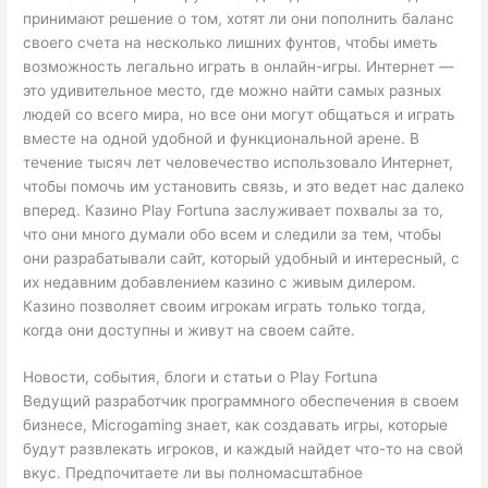
принимают решение о том, хотят ли они пополнить баланс
своего счета на несколько лишних фунтов, чтобы иметь
возможность легально играть в онлайн-игры. Интернет —
это удивительное место, где можно найти самых разных
людей со всего мира, но все они могут общаться и играть
вместе на одной удобной и функциональной арене. В
течение тысяч лет человечество использовало Интернет,
чтобы помочь им установить связь, и это ведет нас далеко
вперед. Казино Play Fortuna заслуживает похвалы за то,
что они много думали обо всем и следили за тем, чтобы
они разрабатывали сайт, который удобный и интересный, с
их недавним добавлением казино с живым дилером.
Казино позволяет своим игрокам играть только тогда,
когда они доступны и живут на своем сайте.
Новости, события, блоги и статьи о Play Fortuna
Ведущий разработчик программного обеспечения в своем
бизнесе, Microgaming знает, как создавать игры, которые
будут развлекать игроков, и каждый найдет что-то на свой
вкус. Предпочитаете ли вы полномасштабное