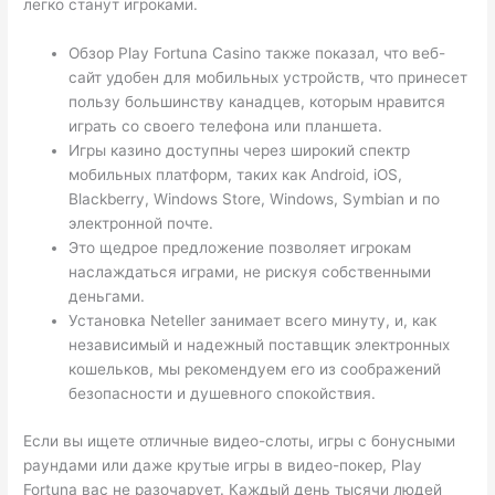
легко станут игроками.
Обзор Play Fortuna Casino также показал, что веб-
сайт удобен для мобильных устройств, что принесет
пользу большинству канадцев, которым нравится
играть со своего телефона или планшета.
Игры казино доступны через широкий спектр
мобильных платформ, таких как Android, iOS,
Blackberry, Windows Store, Windows, Symbian и по
электронной почте.
Это щедрое предложение позволяет игрокам
наслаждаться играми, не рискуя собственными
деньгами.
Установка Neteller занимает всего минуту, и, как
независимый и надежный поставщик электронных
кошельков, мы рекомендуем его из соображений
безопасности и душевного спокойствия.
Если вы ищете отличные видео-слоты, игры с бонусными
раундами или даже крутые игры в видео-покер, Play
Fortuna вас не разочарует. Каждый день тысячи людей