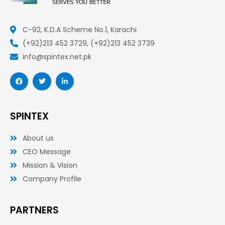
C-92, K.D.A Scheme No.1, Karachi
(+92)213 452 3729, (+92)213 452 3739
info@spintex.net.pk
F
T
L
a
w
i
c
i
n
e
t
k
b
t
e
o
e
d
SPINTEX
o
r
i
k
n
-
-
About us
f
i
n
CEO Message
Mission & Vision
Company Profile
PARTNERS