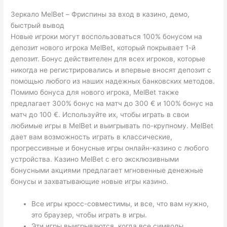
Зеркало MelBet – Фриспины за вход в казино, демо,
быстрый вывод
Новые игроки могут воспользоваться 100% бонусом на
депозит нового игрока MelBet, который покрывает 1-й
депозит. Бонус действителен для всех игроков, которые
никогда не регистрировались и впервые вносят депозит с
помощью любого из наших надежных банковских методов.
Помимо бонуса для нового игрока, MelBet также
предлагает 300% бонус на матч до 300 € и 100% бонус на
матч до 100 €. Используйте их, чтобы играть в свои
любимые игры в MelBet и выигрывать по-крупному. MelBet
дает вам возможность играть в классические,
прогрессивные и бонусные игры онлайн-казино с любого
устройства. Казино MelBet с его эксклюзивными
бонусными акциями предлагает мгновенные денежные
бонусы и захватывающие новые игры казино.
Все игры кросс-совместимы, и все, что вам нужно,
это браузер, чтобы играть в игры.
Эти игры выигрываются, когда все символы