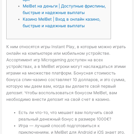
MelBet на деньги | Доступные фриспины,
быстрые и надежные выплаты
Казино MelBet | Вход в онлайн казино,
быстрые и надежные выплаты
К ним относятся игры Instant Play, в которые можно играть
онлайн на компьютере или мобильном устройстве.
Ассортимент игр Microgaming доступен на всех
устройствах, а в MelBet игроки могут наслаждаться этими
играми на множестве платформ. Бонусная стоимость
бонуса спин-казино составляет 10 долларов, и это сумма,
которую мы даем вам, когда вы делаете свой первый
депозит. Чтобы воспользоваться бонусом MelBet, вам
необходимо внести депозит на свой счет в казино.
Есть ли что-то, что мешает вам получить свой
реальный денежный бонус в размере 1000€?
Игра — лучший способ подготовиться к
приключениям, и MelBet для Android и iOS знает это.