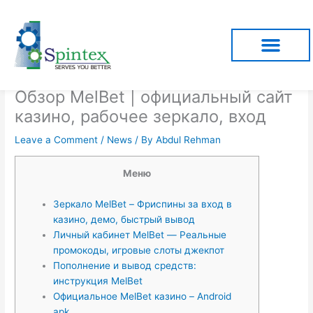
Skip
to
content
Обзор MelBet | официальный сайт
казино, рабочее зеркало, вход
Leave a Comment
/
News
/ By
Abdul Rehman
Меню
Зеркало MelBet – Фриспины за вход в
казино, демо, быстрый вывод
Личный кабинет MelBet — Реальные
промокоды, игровые слоты джекпот
Пополнение и вывод средств:
инструкция MelBet
Официальное MelBet казино – Android
apk