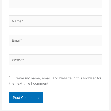
Name*
Email*
Website
Save my name, email, and website in this browser for
the next time I comment.