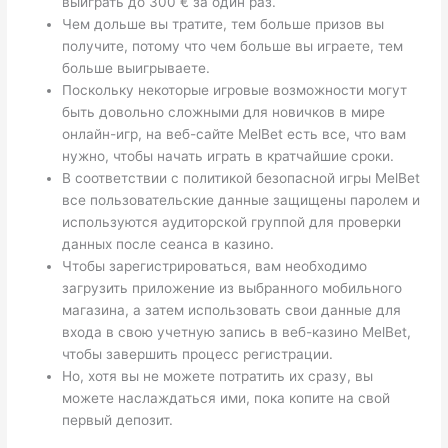
выиграть до 300 € за один раз.
Чем дольше вы тратите, тем больше призов вы
получите, потому что чем больше вы играете, тем
больше выигрываете.
Поскольку некоторые игровые возможности могут
быть довольно сложными для новичков в мире
онлайн-игр, на веб-сайте MelBet есть все, что вам
нужно, чтобы начать играть в кратчайшие сроки.
В соответствии с политикой безопасной игры MelBet
все пользовательские данные защищены паролем и
используются аудиторской группой для проверки
данных после сеанса в казино.
Чтобы зарегистрироваться, вам необходимо
загрузить приложение из выбранного мобильного
магазина, а затем использовать свои данные для
входа в свою учетную запись в веб-казино MelBet,
чтобы завершить процесс регистрации.
Но, хотя вы не можете потратить их сразу, вы
можете наслаждаться ими, пока копите на свой
первый депозит.