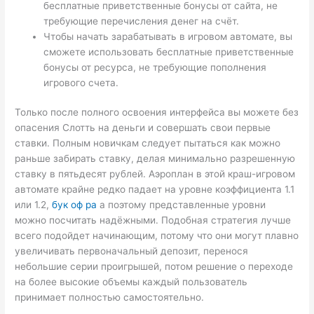
бесплатные приветственные бонусы от сайта, не
требующие перечисления денег на счёт.
Чтобы начать зарабатывать в игровом автомате, вы
сможете использовать бесплатные приветственные
бонусы от ресурса, не требующие пополнения
игрового счета.
Только после полного освоения интерфейса вы можете без
опасения Слотть на деньги и совершать свои первые
ставки. Полным новичкам следует пытаться как можно
раньше забирать ставку, делая минимально разрешенную
ставку в пятьдесят рублей. Аэроплан в этой краш-игровом
автомате крайне редко падает на уровне коэффициента 1.1
или 1.2,
бук оф ра
а поэтому представленные уровни
можно посчитать надёжными. Подобная стратегия лучше
всего подойдет начинающим, потому что они могут плавно
увеличивать первоначальный депозит, перенося
небольшие серии проигрышей, потом решение о переходе
на более высокие объемы каждый пользователь
принимает полностью самостоятельно.