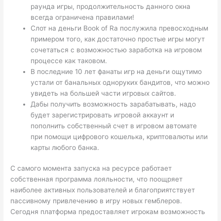
раунда игры, продолжительность данного окна
всегда ограничена правилами!
Слот на деньги Book of Ra послужила превосходным
примером того, как достаточно простые игры могут
сочетаться с возможностью заработка на игровом
процессе как таковом.
В последние 10 лет фанаты игр на деньги ощутимо
устали от банальных одноруких бандитов, что можно
увидеть на большей части игровых сайтов.
Дабы получить возможность зарабатывать, надо
будет зарегистрировать игровой аккаунт и
пополнить собственный счет в игровом автомате
при помощи цифрового кошелька, криптовалюты или
карты любого банка.
С самого момента запуска на ресурсе работает
собственная программа лояльности, что поощряет
наиболее активных пользователей и благоприятствует
пассивному привлечению в игру новых гемблеров.
Сегодня платформа предоставляет игрокам возможность