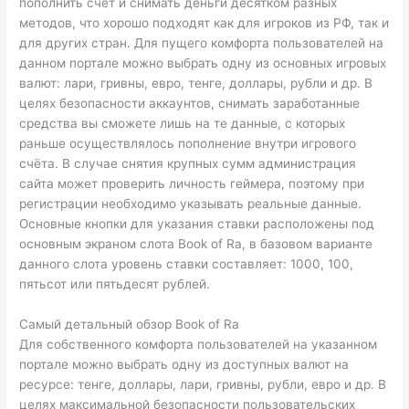
пополнить счет и снимать деньги десятком разных
методов, что хорошо подходят как для игроков из РФ, так и
для других стран. Для пущего комфорта пользователей на
данном портале можно выбрать одну из основных игровых
валют: лари, гривны, евро, тенге, доллары, рубли и др. В
целях безопасности аккаунтов, снимать заработанные
средства вы сможете лишь на те данные, с которых
раньше осуществлялось пополнение внутри игрового
счёта. В случае снятия крупных сумм администрация
сайта может проверить личность геймера, поэтому при
регистрации необходимо указывать реальные данные.
Основные кнопки для указания ставки расположены под
основным экраном слота Book of Ra, в базовом варианте
данного слота уровень ставки составляет: 1000, 100,
пятьсот или пятьдесят рублей.
Самый детальный обзор Book of Ra
Для собственного комфорта пользователей на указанном
портале можно выбрать одну из доступных валют на
ресурсе: тенге, доллары, лари, гривны, рубли, евро и др. В
целях максимальной безопасности пользовательских