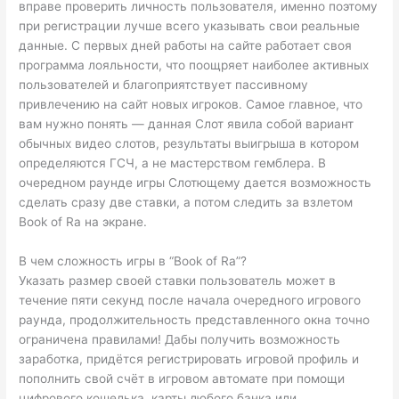
вправе проверить личность пользователя, именно поэтому
при регистрации лучше всего указывать свои реальные
данные. С первых дней работы на сайте работает своя
программа лояльности, что поощряет наиболее активных
пользователей и благоприятствует пассивному
привлечению на сайт новых игроков. Самое главное, что
вам нужно понять — данная Слот явила собой вариант
обычных видео слотов, результаты выигрыша в котором
определяются ГСЧ, а не мастерством гемблера. В
очередном раунде игры Слотющему дается возможность
сделать сразу две ставки, а потом следить за взлетом
Book of Ra на экране.
В чем сложность игры в “Book of Ra”?
Указать размер своей ставки пользователь может в
течение пяти секунд после начала очередного игрового
раунда, продолжительность представленного окна точно
ограничена правилами! Дабы получить возможность
заработка, придётся регистрировать игровой профиль и
пополнить свой счёт в игровом автомате при помощи
цифрового кошелька, карты любого банка или