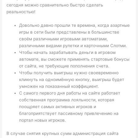
сегодня можно сравнительно быстро сделать
реальностью!
Довольно давно прошли те времена, когда азартные
игры в сети были представлены в большинстве
своём различными игровыми автоматами,
различными видами рулетки и карточными Слотми.
Чтобы начать зарабатывать деньги в игровом
автомате, вы сможете применять стартовые бонусы
от сайта, не требующие пополнения счета.
Чтобы получить выигрыш нужно своевременно
кликнуть на одноимённую кнопку, выигрыш будет
умножен на показанный коэффициент.
С самого первого дня работы на сайте работает
собственная программа лояльности, которая
поощряет самых активных игроков и
благоприятствует пассивному привлечению на
портал новых игроков.
В случае снятия крупных сумм администрация сайта