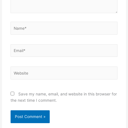
Name*
Email*
Website
Save my name, email, and website in this browser for
the next time I comment.