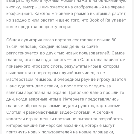
выигрыш нужно в нужный момент нажать на одноимённую
кнопку, выигрыш умножается на отображенный на экране
коэффициент. Каждое мгновение размер выигрыша растёт,
но заодно с ним растет и шанс того, что Book of Ra упадёт
и все средства попросту сгорят.
Общая аудитория этого портала составляет свыше 80
тысяч человек, каждый новый день на сайте
регистрируется до двух тыс новых пользователей. Самое
главное, что вам надо понять — эта Слот стала вариантом
привычного игрового слота, результаты игры в котором
выявляются генератором случайных чисел, а не
мастерством геймера. В очередном раунде игроку даётся
шанс сделать две ставки, а после этого следить за
взлетом аэроплана на экране. Довольно давно прошли те
дни, когда азартные игры в Интернете представлялись
главным образом разными видами рулеток, карточными
Слотми и разномастными видео-слотами. А сегодня
издатели игр на деньги постоянно пытаются разработать
интереснейшие геймерские механики, которые могут
притянуть новых пользователей на новые площадки,