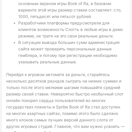
основным экраном игры Book of Ra, в базовом
варианте этой игры размер ставки составляет: сто,
1000, пятьдесят или пятьсот рублей.
Разработчики платформы предусмотрели для
клиентов возможность Слотть в любые игры в демо
режиме, не тратя на это свои реальные деньги.
В ситуации вывода больших сумм администрация
сайта может проверить персональные данные
гемблера, и потому при регистрации необходимо
указывать реальные данные.
Перейдя к игровом автомате за деньги, старайтесь
несколько десятков раундов сыграть на низких суммах и
только после этого мелкими шагами повышайте средний
размер своей ставки. Невероятно быстро необычный слот
онлайн покорил сердца пользователей во многих
государствах планеты и Spribe Book of Ra стал доступен
на многих азартных сайтах, помимо этого было сделано
много клонов самых лучших версий данного слота от
других игровых студий. Главное, что вам нужно усвоить —