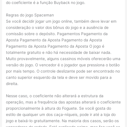
do coeficiente é a função Buyback no jogo.
Regras do jogo Spaceman
Se você decidir jogar um jogo online, também deve levar em
consideração o valor dos bônus do jogo e a ausência de
comissão sobre o depósito. Pagamentos Pagamento da
Aposta Pagamento da Aposta Pagamento da Aposta
Pagamento da Aposta Pagamento da Aposta O jogo é
totalmente gratuito e não há necessidade de baixar nada.
Muito provavelmente, alguns cassinos móveis oferecerão uma
versão do jogo. O vencedor é o jogador que pressiona o botão
por mais tempo. O controle deslizante pode ser encontrado no
canto superior esquerdo da tela e deve ser movido para a
direita.
Nesse caso, o coeficiente não alterará a estrutura da
operação, mas a frequência das apostas alterará o coeficiente
proporcionalmente à altura do Foguete. Se você gosta do
estilo de qualquer um dos caça-níqueis, pode ir até a loja do
jogo e baixá-lo gratuitamente. Na maioria dos casos, serão os