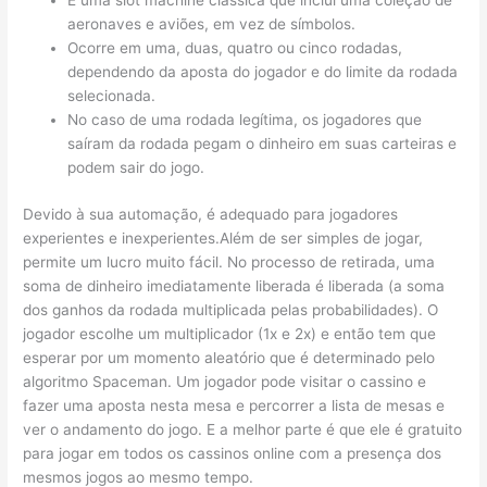
É uma slot machine clássica que inclui uma coleção de
aeronaves e aviões, em vez de símbolos.
Ocorre em uma, duas, quatro ou cinco rodadas,
dependendo da aposta do jogador e do limite da rodada
selecionada.
No caso de uma rodada legítima, os jogadores que
saíram da rodada pegam o dinheiro em suas carteiras e
podem sair do jogo.
Devido à sua automação, é adequado para jogadores
experientes e inexperientes.Além de ser simples de jogar,
permite um lucro muito fácil. No processo de retirada, uma
soma de dinheiro imediatamente liberada é liberada (a soma
dos ganhos da rodada multiplicada pelas probabilidades). O
jogador escolhe um multiplicador (1x e 2x) e então tem que
esperar por um momento aleatório que é determinado pelo
algoritmo Spaceman. Um jogador pode visitar o cassino e
fazer uma aposta nesta mesa e percorrer a lista de mesas e
ver o andamento do jogo. E a melhor parte é que ele é gratuito
para jogar em todos os cassinos online com a presença dos
mesmos jogos ao mesmo tempo.