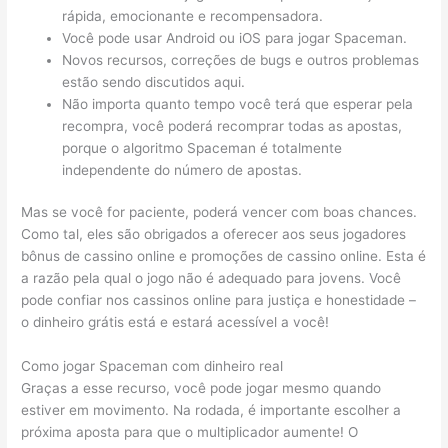
rápida, emocionante e recompensadora.
Você pode usar Android ou iOS para jogar Spaceman.
Novos recursos, correções de bugs e outros problemas
estão sendo discutidos aqui.
Não importa quanto tempo você terá que esperar pela
recompra, você poderá recomprar todas as apostas,
porque o algoritmo Spaceman é totalmente
independente do número de apostas.
Mas se você for paciente, poderá vencer com boas chances.
Como tal, eles são obrigados a oferecer aos seus jogadores
bônus de cassino online e promoções de cassino online. Esta é
a razão pela qual o jogo não é adequado para jovens. Você
pode confiar nos cassinos online para justiça e honestidade –
o dinheiro grátis está e estará acessível a você!
Como jogar Spaceman com dinheiro real
Graças a esse recurso, você pode jogar mesmo quando
estiver em movimento. Na rodada, é importante escolher a
próxima aposta para que o multiplicador aumente! O