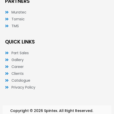
PARTNERS
Muratec
Tomsic
TMS
QUICK LINKS
Part Sales
Gallery
Career
Clients
Catalogue
Privacy Policy
Copyright © 2026 Spintex. All Right Reserved.