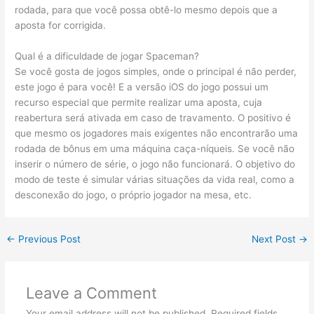
rodada, para que você possa obtê-lo mesmo depois que a
aposta for corrigida.
Qual é a dificuldade de jogar Spaceman?
Se você gosta de jogos simples, onde o principal é não perder,
este jogo é para você! E a versão iOS do jogo possui um
recurso especial que permite realizar uma aposta, cuja
reabertura será ativada em caso de travamento. O positivo é
que mesmo os jogadores mais exigentes não encontrarão uma
rodada de bônus em uma máquina caça-níqueis. Se você não
inserir o número de série, o jogo não funcionará. O objetivo do
modo de teste é simular várias situações da vida real, como a
desconexão do jogo, o próprio jogador na mesa, etc.
←
Previous Post
Next Post
→
Leave a Comment
Your email address will not be published.
Required fields