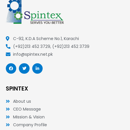
C-92, K.D.A Scheme No.1, Karachi
(+92)213 452 3729, (+92)213 452 3739
info@spintex.net.pk
F
T
L
a
w
i
c
i
n
e
t
k
b
t
e
o
e
d
SPINTEX
o
r
i
k
n
-
-
About us
f
i
n
CEO Message
Mission & Vision
Company Profile