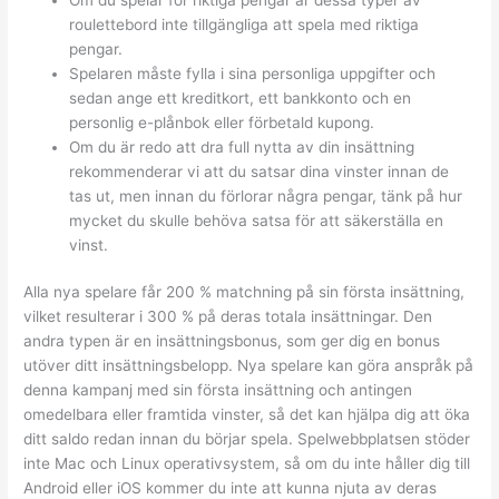
roulettebord inte tillgängliga att spela med riktiga
pengar.
Spelaren måste fylla i sina personliga uppgifter och
sedan ange ett kreditkort, ett bankkonto och en
personlig e-plånbok eller förbetald kupong.
Om du är redo att dra full nytta av din insättning
rekommenderar vi att du satsar dina vinster innan de
tas ut, men innan du förlorar några pengar, tänk på hur
mycket du skulle behöva satsa för att säkerställa en
vinst.
Alla nya spelare får 200 % matchning på sin första insättning,
vilket resulterar i 300 % på deras totala insättningar. Den
andra typen är en insättningsbonus, som ger dig en bonus
utöver ditt insättningsbelopp. Nya spelare kan göra anspråk på
denna kampanj med sin första insättning och antingen
omedelbara eller framtida vinster, så det kan hjälpa dig att öka
ditt saldo redan innan du börjar spela. Spelwebbplatsen stöder
inte Mac och Linux operativsystem, så om du inte håller dig till
Android eller iOS kommer du inte att kunna njuta av deras