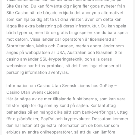
Site Casino. Du kan förvänta dig några fler goda nyheter från
Site Casino när de började erbjuda det anonyma alternativet
som kan hjälpa dig att ta ut dina vinster, även om detta kan
lägga lite extra belastning på deras infrastruktur. Du kan spela
båda typerna, men för de gratis bingospelen kan du bara spela
mot datorn. Vissa länder där operatören är licensierad är
Storbritannien, Malta och Curacao, medan andra länder som
anges på webbplatsen är USA, Australien och Brasilien. Site
casino använder SSL-krypteringsteknik, och alla deras
webbsidor har https-protokoll, så det finns inga chanser att
personlig information äventyras.
Information om Casino Utan Svensk Licens hos GoPlay –
Casino Utan Svensk Licens
Här är några av de mer tilltalande funktionerna, som kan vara
till stor hjälp för dig som ny kund på sajten. Kontantuttag
behandlas på en mängd olika sätt som banköverföringar, uttag
för e-plånböcker, PayPal och kryptovalutor. Dessutom kommer
den här listan att ge extra information om de bonusar som
erbjuds av andra onlineoperatörer, så att du kan jämföra