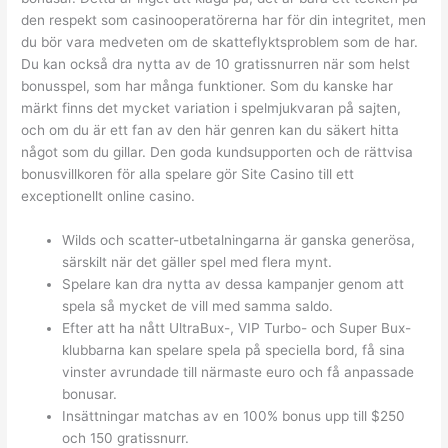
den respekt som casinooperatörerna har för din integritet, men
du bör vara medveten om de skatteflyktsproblem som de har.
Du kan också dra nytta av de 10 gratissnurren när som helst
bonusspel, som har många funktioner. Som du kanske har
märkt finns det mycket variation i spelmjukvaran på sajten,
och om du är ett fan av den här genren kan du säkert hitta
något som du gillar. Den goda kundsupporten och de rättvisa
bonusvillkoren för alla spelare gör Site Casino till ett
exceptionellt online casino.
Wilds och scatter-utbetalningarna är ganska generösa,
särskilt när det gäller spel med flera mynt.
Spelare kan dra nytta av dessa kampanjer genom att
spela så mycket de vill med samma saldo.
Efter att ha nått UltraBux-, VIP Turbo- och Super Bux-
klubbarna kan spelare spela på speciella bord, få sina
vinster avrundade till närmaste euro och få anpassade
bonusar.
Insättningar matchas av en 100% bonus upp till $250
och 150 gratissnurr.