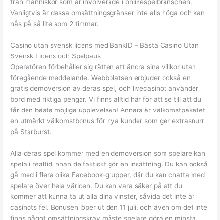
från människor som är involverade i onlinespelbranschen.
Vanligtvis är dessa omsättningsgränser inte alls höga och kan
nås på så lite som 2 timmar.
Casino utan svensk licens med BankID – Bästa Casino Utan
Svensk Licens och Spelpaus
Operatören förbehåller sig rätten att ändra sina villkor utan
föregående meddelande. Webbplatsen erbjuder också en
gratis demoversion av deras spel, och livecasinot använder
bord med riktiga pengar. Vi finns alltid här för att se till att du
får den bästa möjliga upplevelsen! Annars är välkomstpaketet
en utmärkt välkomstbonus för nya kunder som ger extrasnurr
på Starburst.
Alla deras spel kommer med en demoversion som spelare kan
spela i realtid innan de faktiskt gör en insättning. Du kan också
gå med i flera olika Facebook-grupper, där du kan chatta med
spelare över hela världen. Du kan vara säker på att du
kommer att kunna ta ut alla dina vinster, såvida det inte är
casinots fel. Bonusen löper ut den 11 juli, och även om det inte
finns något omsättningskrav måste spelare göra en minsta