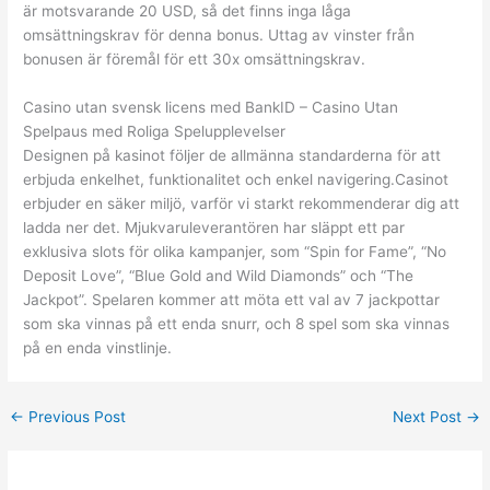
är motsvarande 20 USD, så det finns inga låga
omsättningskrav för denna bonus. Uttag av vinster från
bonusen är föremål för ett 30x omsättningskrav.
Casino utan svensk licens med BankID – Casino Utan
Spelpaus med Roliga Spelupplevelser
Designen på kasinot följer de allmänna standarderna för att
erbjuda enkelhet, funktionalitet och enkel navigering.Casinot
erbjuder en säker miljö, varför vi starkt rekommenderar dig att
ladda ner det. Mjukvaruleverantören har släppt ett par
exklusiva slots för olika kampanjer, som “Spin for Fame”, “No
Deposit Love”, “Blue Gold and Wild Diamonds” och “The
Jackpot”. Spelaren kommer att möta ett val av 7 jackpottar
som ska vinnas på ett enda snurr, och 8 spel som ska vinnas
på en enda vinstlinje.
←
Previous Post
Next Post
→