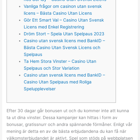
Vanliga frågor om casinon utan svensk
licens – Bästa Casino Utan Licens
Gör Ett Smart Val – Casino Utan Svensk
Licens med Enkel Registrering
Dröm Stort – Spela Utan Spelpaus 2023
Casino utan svensk licens med BankID –
Bästa Casino Utan Svensk Licens och
Spelpaus
Ta Hem Stora Vinster – Casino Utan
Spelpaus och Stor Variation
Casino utan svensk licens med BankID –
Casino Utan Spelpaus med Roliga
Spelupplevelser
Efter 30 dagar går bonusen ut och du kommer inte att kunna
ta ut dina vinster. Dessa kampanjer kan hittas i form av
bonusar, gratissnurr och andra spännande förmåner. Enligt vår
mening är detta en av de bästa erbjudandena du kan få när
välkomsterbjudandet är aktivt. Spel som stöds på webbplatsen