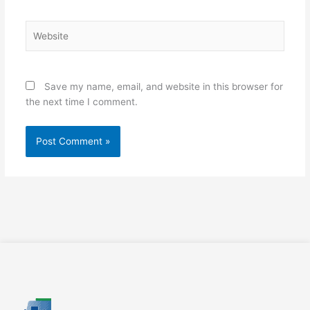
Website
Save my name, email, and website in this browser for
the next time I comment.