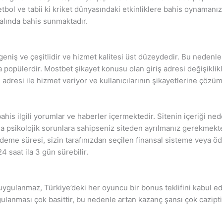
sketbol ve tabii ki kriket dünyasındaki etkinliklere bahis oynamanı
dalında bahis sunmaktadır.
geniş ve çeşitlidir ve hizmet kalitesi üst düzeydedir. Bu neden
a popülerdir. Mostbet şikayet konusu olan giriş adresi değişikl
dresi ile hizmet veriyor ve kullanıcılarının şikayetlerine çözüm
is ilgili yorumlar ve haberler içermektedir. Sitenin içeriği nede
ya da psikolojik sorunlara sahipseniz siteden ayrılmanız gerekmek
deme süresi, sizin tarafınızdan seçilen finansal sisteme veya 
4 saat ila 3 gün sürebilir.
uygulanmaz, Türkiye’deki her oyuncu bir bonus teklifini kabul 
ygulanması çok basittir, bu nedenle artan kazanç şansı çok cazipti