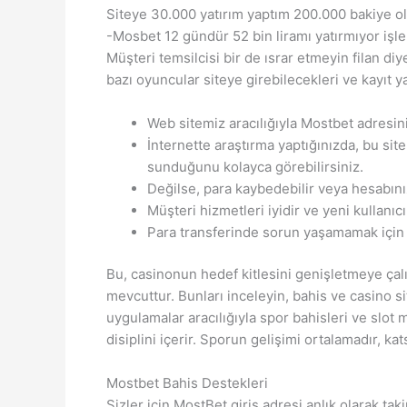
Siteye 30.000 yatırım yaptım 200.000 bakiye o
-Mosbet 12 gündür 52 bin liramı yatırmıyor işl
Müşteri temsilcisi bir de ısrar etmeyin filan di
bazı oyuncular siteye girebilecekleri ve kayıt ya
Web sitemiz aracılığıyla Mostbet adresini
İnternette araştırma yaptığınızda, bu sit
sunduğunu kolayca görebilirsiniz.
Değilse, para kaybedebilir veya hesabınız
Müşteri hizmetleri iyidir ve yeni kullanıc
Para transferinde sorun yaşamamak için a
Bu, casinonun hedef kitlesini genişletmeye çalışt
mevcuttur. Bunları inceleyin, bahis ve casino si
uygulamalar aracılığıyla spor bahisleri ve slo
disiplini içerir. Sporun gelişimi ortalamadır, ka
Mostbet Bahis Destekleri
Sizler için MostBet giriş adresi anlık olarak ta