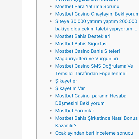
Mostbet Para Yatırma Sorunu
Mostbet Casino Onaylayın, Bekliyoru
Siteye 30.000 yatırım yaptım 200.000
bakiye oldu çekim talebi yapıyorum …
Mostbet Bahis Destekleri
Mostbet Bahis Sigortası
Mostbet Casino Bahis Siteleri
Mağduriyetleri Ve Vurgunları
Mostbet Casino SMS Doğrulama Ve
Temsilci Tarafından Engellenme!
Şikayetler
Şikayetim Var
Mostbet Casino paranın Hesaba
Düşmesini Bekliyorum
Mostbet Yorumlar
Mostbet Bahis Şirketinde Nasıl Bonus
Kazanılır?
Ocak ayından beri inceleme sonucu