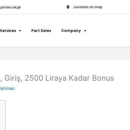
intex.net.pk
Location on map
Services
Part Sales
Company
e, Giriş, 2500 Liraya Kadar Bonus
Rehman