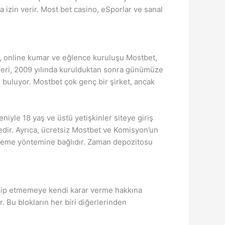
za izin verir. Most bet casino, eSporlar ve sanal
le, online kumar ve eğlence kuruluşu Mostbet,
ikleri, 2009 yılında kurulduktan sonra günümüze
 buluyor. Mostbet çok genç bir şirket, ancak
niyle 18 yaş ve üstü yetişkinler siteye giriş
tedir. Ayrıca, ücretsiz Mostbet ve Komisyon’un
ödeme yöntemine bağlıdır. Zaman depozitosu
edip etmemeye kendi karar verme hakkına
r. Bu blokların her biri diğerlerinden