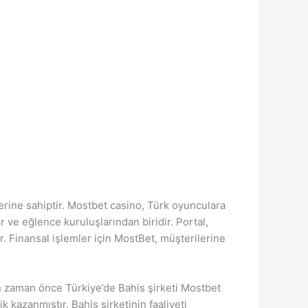
erine sahiptir. Mostbet casino, Türk oyunculara
r ve eğlence kuruluşlarından biridir. Portal,
ir. Finansal işlemler için MostBet, müşterilerine
n zaman önce Türkiye’de Bahis şirketi Mostbet
 kazanmıştır. Bahis şirketinin faaliyeti