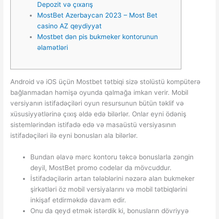
Depozit və çıxarış
MostBet Azerbaycan 2023 – Most Bet
casino AZ qeydiyyat
Mostbet dən pis bukmeker kontorunun
əlamətləri
Android və iOS üçün Mostbet tətbiqi sizə stolüstü kompüterə
bağlanmadan həmişə oyunda qalmağa imkan verir. Mobil
versiyanın istifadəçiləri oyun resursunun bütün təklif və
xüsusiyyətlərinə çıxış əldə edə bilərlər. Onlar eyni ödəniş
sistemlərindən istifadə edə və masaüstü versiyasının
istifadəçiləri ilə eyni bonusları ala bilərlər.
Bundan əlavə mərc kontoru təkcə bonuslarla zəngin
deyil, MostBet promo codelar da mövcuddur.
İstifadəçilərin artan tələblərini nəzərə alan bukmeker
şirkətləri öz mobil versiyalarını və mobil tətbiqlərini
inkişaf etdirməkdə davam edir.
Onu da qeyd etmək istərdik ki, bonusların dövriyyə