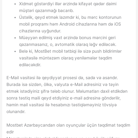
Xidmət göstərdiyi illər ərzində kifayət qədər daimi
müştəri qazanmağı bacarıb.
Üstəlik, qeyd etmək lazımdır ki, bu mərc kontorunun
mobil proqramı həm Android cihazlarına həm də iOS
cihazlarına uyğundur.
Müəyyən edilmiş vaxt ərzində bonus mərcini geri
qazanmasanız, o, avtomatik olaraq ləğv ediləcək.
Belə ki, MostBet mobil tətbiqi ilə sizə push bildirimlər
vasitəsilə müntəzəm olaraq yeniləmələr təqdim
ediləcəkdir.
E-Mail vasitəsi ilə qeydiyyat prosesi də, sadə və asandır.
Burada isə sizdən, ölkə, valyuta e-Mail adresiniz və təyin
etmək istədiyiniz şifrə tələb olunur. Məlumatları daxil etdikdən
sonra təstiq maili qeyd etdiyiniz e-mail adresinə göndərilir,
həmin mail vasitəsi ilə hesabınızı təstiqləməyiniz tövsiyə
olunandır.
Mostbet Azərbaycandan olan oyunçular üçün təqdimat təqdim
edir