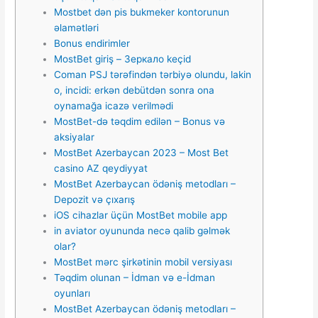
Mostbet dən pis bukmeker kontorunun
əlamətləri
Bonus endirimler
MostBet giriş – Зеркало keçid
Coman PSJ tərəfindən tərbiyə olundu, lakin
o, incidi: erkən debütdən sonra ona
oynamağa icazə verilmədi
MostBet-də təqdim edilən – Bonus və
aksiyalar
MostBet Azerbaycan 2023 – Most Bet
casino AZ qeydiyyat
MostBet Azerbaycan ödəniş metodları –
Depozit və çıxarış
iOS cihazlar üçün MostBet mobile app
in aviator oyununda necə qalib gəlmək
olar?
MostBet mərc şirkətinin mobil versiyası
Təqdim olunan – İdman və e-İdman
oyunları
MostBet Azerbaycan ödəniş metodları –