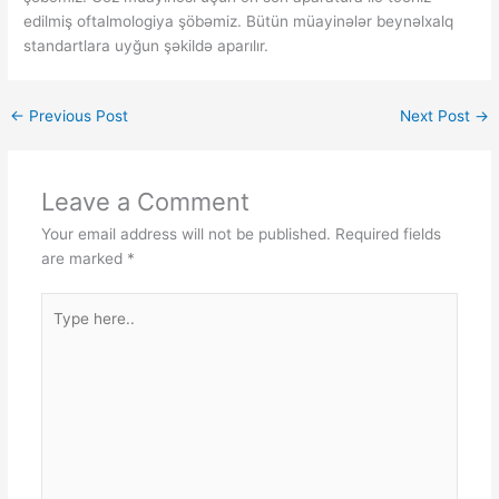
edilmiş oftalmologiya şöbəmiz. Bütün müayinələr beynəlxalq
standartlara uyğun şəkildə aparılır.
←
Previous Post
Next Post
→
Leave a Comment
Your email address will not be published.
Required fields
are marked
*
Type
here..