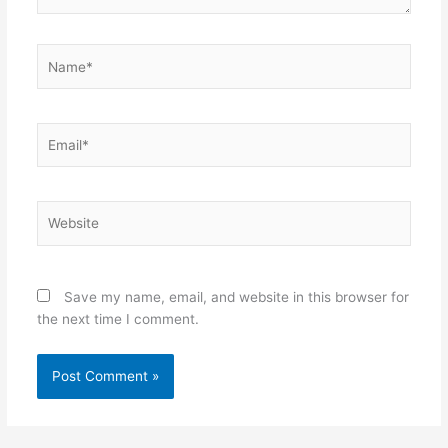
Name*
Email*
Website
Save my name, email, and website in this browser for
the next time I comment.