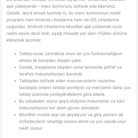
apk yükləyərək – mərc kontorunu istifadə edə bilərsiniz.
Üstəlik, qeyd etmək lazımdır ki, bu mərc kontorunun mobil
proqramı həm Android cihazlarına həm də iOS cihazlarına
uyğundur. Android cihazlarına MostBet apk yükləmək üçün
rəsmi sayta daxil olub, aşağı hissədə yer alan «Yüklə» sözünə
klikləmək lazımdır.
Tətbiq nəzər yetirdikdə onun bir çox funksionallığının
olması ilk baxışdan diqqəti çəkir.
Üstəlik, məqaləmiz başdan-sona tamamilə şəffaf və
tərəfsiz məlumatlardan ibarətdir.
Tətbiqdən istifadə edən mərcsevərlərin rəylərinə
baxdıqda onların tətbiqi sevidiyini və mərclərini daha çox
tətbiq üzərində yerləşdirdiklərini görə bilərik.
Bu səbəbdən sayta qeyd etdiyiniz məlumatlar və kart
məlumatlarınız hər daim güvən altındadır.
MostBet mobile app-də qeydiyyat və giriş zamanı da
istifadəçilərin rahatlığı nəzərə alınıb və çox sayda üsul
təklif olunur.