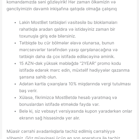
komandamızda səni gözləyirik! Hər zaman ölkəmizin və
gəncliyimizin davamlı inkişafına qatqıda olmağa çalışırıq
Lakin MostBet tətbiqləri vasitəsilə bu bloklamaları
rahatlıqla aradan qaldıra və istidəyiniz zaman bir
toxunuşla giriş edə bilərsiniz.
Tətbiqdə bu cür bölmələr əlavə olunarsa, bunun
mərcsevərlər tərəfindən yaxşı qarşılanacağına və
tətbiqin daha da çox istifadə ediləcəyinə əminik.
15 AZN-dək yüksək məbləğdə “2YEAR” promo kodu
istifadə edərək mərc edin, müxtəlif hədiyyələr qazanma
şansına sahib olun.
Adətən kartla çıxarışlara 10% miqdarında vergi tutulması
baş verir.
Xülasə, fikrimizcə MostBetdə hesab yaratmaq və
bonuslardan istifadə etməkdə fayda var.
Belə ki, siz vebsayt versiyasında kupon yaradərkən onlar
ekranın sağ hissəsində yer alır.
Müasir cərrahi avadanlıqlarla təchiz edilmiş cərrahiyyə
şöbəmiz. Göz müayinəsi üçün ən son aparatura ilə təchiz