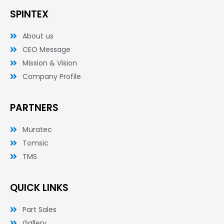
b
t
e
o
e
d
SPINTEX
o
r
i
k
n
-
-
About us
f
i
n
CEO Message
Mission & Vision
Company Profile
PARTNERS
Muratec
Tomsic
TMS
QUICK LINKS
Part Sales
Gallery