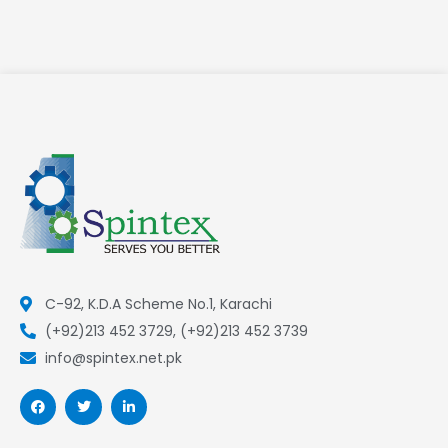
C-92, K.D.A Scheme No.1, Karachi
(+92)213 452 3729, (+92)213 452 3739
info@spintex.net.pk
F
T
L
a
w
i
c
i
n
e
t
k