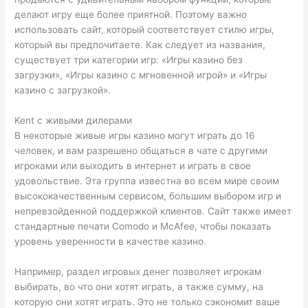
делают игру еще более приятной. Поэтому важно
использовать сайт, который соответствует стилю игры,
который вы предпочитаете. Как следует из названия,
существует три категории игр: «Игры казино без
загрузки», «Игры казино с мгновенной игрой» и «Игры
казино с загрузкой».
Kent с живыми дилерами
В некоторые живые игры казино могут играть до 16
человек, и вам разрешено общаться в чате с другими
игроками или выходить в интернет и играть в свое
удовольствие. Эта группа известна во всем мире своим
высококачественным сервисом, большим выбором игр и
непревзойденной поддержкой клиентов. Сайт также имеет
стандартные печати Comodo и McAfee, чтобы показать
уровень уверенности в качестве казино.
Например, раздел игровых денег позволяет игрокам
выбирать, во что они хотят играть, а также сумму, на
которую они хотят играть. Это не только сэкономит ваше