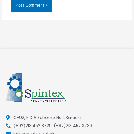
C-92, K.D.A Scheme No.1, Karachi
(+92)213 452 3729, (+92)213 452 3739
info@spintex.net.pk