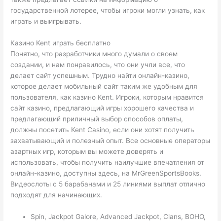
государственной лотерее, чтобы игроки могли узнать, как
играть и выигрывать.
Казино Kent играть бесплатно
Понятно, что разработчики много думали о своем
создании, и нам понравилось, что они учли все, что
делает сайт успешным. Трудно найти онлайн-казино,
которое делает мобильный сайт таким же удобным для
пользователя, как казино Kent. Игроки, которым нравится
сайт казино, предлагающий игры хорошего качества и
предлагающий приличный выбор способов оплаты,
должны посетить Kent Casino, если они хотят получить
захватывающий и полезный опыт. Все основные операторы
азартных игр, которым вы можете доверять и
использовать, чтобы получить наилучшие впечатления от
онлайн-казино, доступны здесь, на MrGreenSportsBooks.
Видеослоты с 5 барабанами и 25 линиями выплат отлично
подходят для начинающих.
Spin, Jackpot Galore, Advanced Jackpot, Clans, BOHO,