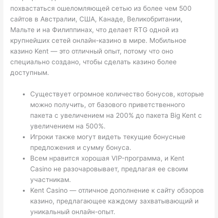
похвастаться ошеломляющей сетью из более чем 500
сайтов в Австралии, США, Канаде, Великобритании,
Мальте и на Филиппинах, что делает RTG одной из
крупнейших сетей онлайн-казино в мире. Мобильное
казино Kent — это отличный опыт, потому что оно
специально создано, чтобы сделать казино более
доступным.
Существует огромное количество бонусов, которые
можно получить, от базового приветственного
пакета с увеличением на 200% до пакета Big Kent с
увеличением на 500%.
Игроки также могут видеть текущие бонусные
предложения и сумму бонуса.
Всем нравится хорошая VIP-программа, и Kent
Casino не разочаровывает, предлагая ее своим
участникам.
Kent Casino — отличное дополнение к сайту обзоров
казино, предлагающее каждому захватывающий и
уникальный онлайн-опыт.