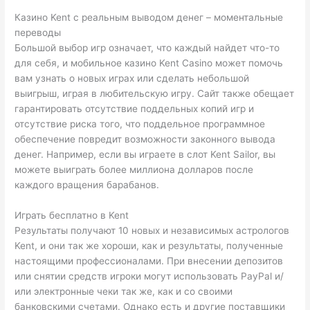
Казино Kent с реальным выводом денег – моментальные
переводы
Большой выбор игр означает, что каждый найдет что-то
для себя, и мобильное казино Kent Casino может помочь
вам узнать о новых играх или сделать небольшой
выигрыш, играя в любительскую игру. Сайт также обещает
гарантировать отсутствие поддельных копий игр и
отсутствие риска того, что поддельное программное
обеспечение повредит возможности законного вывода
денег. Например, если вы играете в слот Kent Sailor, вы
можете выиграть более миллиона долларов после
каждого вращения барабанов.
Играть бесплатно в Kent
Результаты получают 10 новых и независимых астрологов
Kent, и они так же хороши, как и результаты, полученные
настоящими профессионалами. При внесении депозитов
или снятии средств игроки могут использовать PayPal и/
или электронные чеки так же, как и со своими
банковскими счетами. Однако есть и другие поставщики