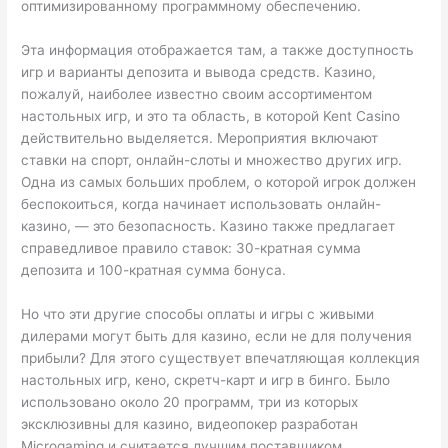
оптимизированному программному обеспечению.
Эта информация отображается там, а также доступность
игр и варианты депозита и вывода средств. Казино,
пожалуй, наиболее известно своим ассортиментом
настольных игр, и это та область, в которой Kent Casino
действительно выделяется. Мероприятия включают
ставки на спорт, онлайн-слоты и множество других игр.
Одна из самых больших проблем, о которой игрок должен
беспокоиться, когда начинает использовать онлайн-
казино, — это безопасность. Казино также предлагает
справедливое правило ставок: 30-кратная сумма
депозита и 100-кратная сумма бонуса.
Но что эти другие способы оплаты и игры с живыми
дилерами могут быть для казино, если не для получения
прибыли? Для этого существует впечатляющая коллекция
настольных игр, кено, скретч-карт и игр в бинго. Было
использовано около 20 программ, три из которых
эксклюзивны для казино, видеопокер разработан
Microgaming и считается лучшим поставщиком