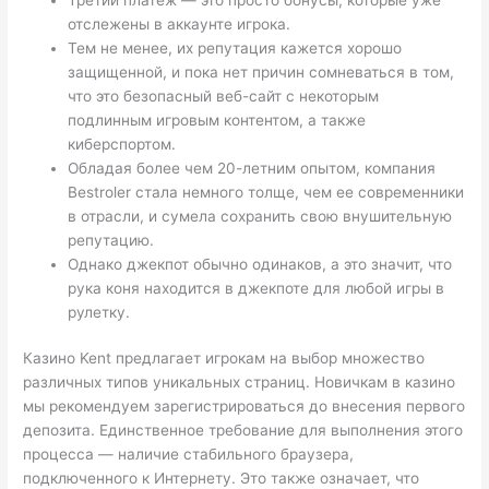
отслежены в аккаунте игрока.
Тем не менее, их репутация кажется хорошо
защищенной, и пока нет причин сомневаться в том,
что это безопасный веб-сайт с некоторым
подлинным игровым контентом, а также
киберспортом.
Обладая более чем 20-летним опытом, компания
Bestroler стала немного толще, чем ее современники
в отрасли, и сумела сохранить свою внушительную
репутацию.
Однако джекпот обычно одинаков, а это значит, что
рука коня находится в джекпоте для любой игры в
рулетку.
Казино Kent предлагает игрокам на выбор множество
различных типов уникальных страниц. Новичкам в казино
мы рекомендуем зарегистрироваться до внесения первого
депозита. Единственное требование для выполнения этого
процесса — наличие стабильного браузера,
подключенного к Интернету. Это также означает, что