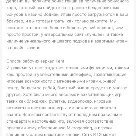
депозит, вы получите бонус гейши за получение бонусного
кода, который вы найдете на странице бездепозитных
бонусов в казино Зодиак. Игры просто загружаются в ваш
браузер, и вы готовы играть, как только захотите. Мы
считаем, что это все более и более лучший вариант, чем
просто простой, универсальный сайт «лучшее», а также
наличие уникального нишевого подхода к азартным играм
в онлайн-казино.
Список рабочих зеркал Kent
Игроки могут наслаждаться отличными функциями, такими
как: простой и увлекательный интерфейс, захватывающие
игровые возможности с мгновенными играми, живой
покер, бонусы за ребай, быстрый вывод средств и многое
другое. Хотя было много веселых и захватывающих игр,
таких как блэкджек, рулетка, видеопокер, игровые
автоматы и настольные игры, им немного не хватало
азарта. Все игры соответствуют последним правилам и
стандартам настольных игр, включая соответствие
программному обеспечению Microgaming, а игроки
защищены одним нажатием кнопки. Сеть RTG может