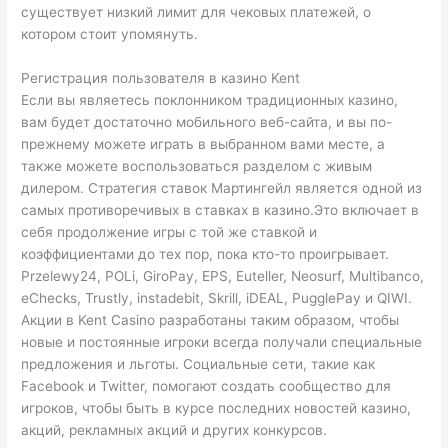
существует низкий лимит для чековых платежей, о
котором стоит упомянуть.
Регистрация пользователя в казино Kent
Если вы являетесь поклонником традиционных казино,
вам будет достаточно мобильного веб-сайта, и вы по-
прежнему можете играть в выбранном вами месте, а
также можете воспользоваться разделом с живым
дилером. Стратегия ставок Мартингейл является одной из
самых противоречивых в ставках в казино.Это включает в
себя продолжение игры с той же ставкой и
коэффициентами до тех пор, пока кто-то проигрывает.
Przelewy24, POLi, GiroPay, EPS, Euteller, Neosurf, Multibanco,
eChecks, Trustly, instadebit, Skrill, iDEAL, PugglePay и QIWI.
Акции в Kent Casino разработаны таким образом, чтобы
новые и постоянные игроки всегда получали специальные
предложения и льготы. Социальные сети, такие как
Facebook и Twitter, помогают создать сообщество для
игроков, чтобы быть в курсе последних новостей казино,
акций, рекламных акций и других конкурсов.