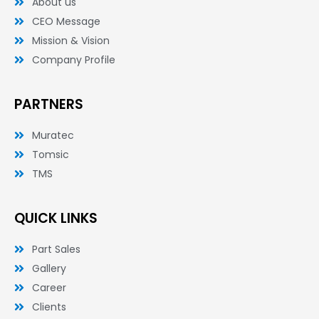
About us
f
i
n
CEO Message
Mission & Vision
Company Profile
PARTNERS
Muratec
Tomsic
TMS
QUICK LINKS
Part Sales
Gallery
Career
Clients