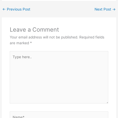
←
Previous Post
Next Post
→
Leave a Comment
Your email address will not be published.
Required fields
are marked
*
Type
here..
Name*