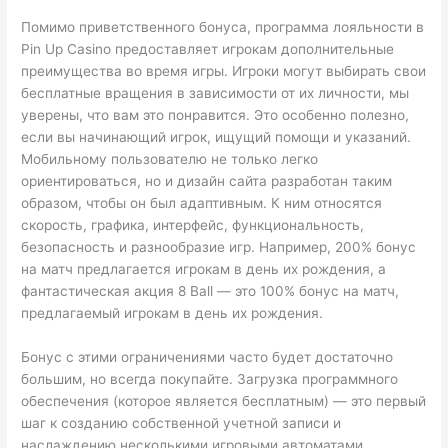
Помимо приветственного бонуса, программа лояльности в
Pin Up Casino предоставляет игрокам дополнительные
преимущества во время игры. Игроки могут выбирать свои
бесплатные вращения в зависимости от их личности, мы
уверены, что вам это понравится. Это особенно полезно,
если вы начинающий игрок, ищущий помощи и указаний.
Мобильному пользователю не только легко
ориентироваться, но и дизайн сайта разработан таким
образом, чтобы он был адаптивным. К ним относятся
скорость, графика, интерфейс, функциональность,
безопасность и разнообразие игр. Например, 200% бонус
на матч предлагается игрокам в день их рождения, а
фантастическая акция 8 Ball — это 100% бонус на матч,
предлагаемый игрокам в день их рождения.
Бонус с этими ограничениями часто будет достаточно
большим, но всегда покупайте. Загрузка программного
обеспечения (которое является бесплатным) — это первый
шаг к созданию собственной учетной записи и
наслаждению несколькими игровыми автоматами.