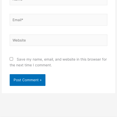
Email*
Website
Save my name, email, and website in this browser for
the next time I comment.