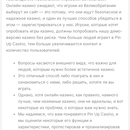
Онлайн-казино ожидают, что игроки из Великобритании
выберут их сайт — это потому, что они ищут безопасное и
надежное казино, и один из лучших способов убедиться в
этом — зарегистрироваться у них. Игроки, которые хотят
опробовать игры казино, должны попробовать нашу демо-
версию казино без риска. Чем больше людей играет в Pin
Up Casino, тем больше увеличивается контент и
количество пользователей.
Вопросы касаются внешнего вида, что важно для
людей, которым нужно более эстетичное казино.
Это отличный способ либо поиграть в них и
ознакомиться с ними, либо решить, хотите ли вы
играть.
Однако, хотя онлайн-казино, как правило, намного
лучше, чем наземные казино, они не идеальны, и вот
некоторые из проблем, о которых вам нужно знать.
Мы надеемся, что вам понравится Pin Up Casino, и
мы оценили некоторые его функции и
характеристики, протестировав и проанализировав