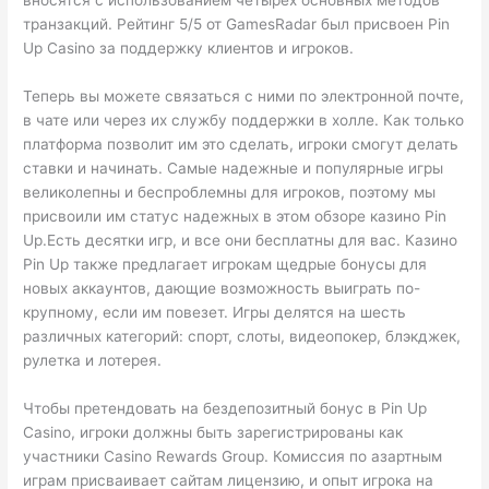
транзакций. Рейтинг 5/5 от GamesRadar был присвоен Pin
Up Casino за поддержку клиентов и игроков.
Теперь вы можете связаться с ними по электронной почте,
в чате или через их службу поддержки в холле. Как только
платформа позволит им это сделать, игроки смогут делать
ставки и начинать. Самые надежные и популярные игры
великолепны и беспроблемны для игроков, поэтому мы
присвоили им статус надежных в этом обзоре казино Pin
Up.Есть десятки игр, и все они бесплатны для вас. Казино
Pin Up также предлагает игрокам щедрые бонусы для
новых аккаунтов, дающие возможность выиграть по-
крупному, если им повезет. Игры делятся на шесть
различных категорий: спорт, слоты, видеопокер, блэкджек,
рулетка и лотерея.
Чтобы претендовать на бездепозитный бонус в Pin Up
Casino, игроки должны быть зарегистрированы как
участники Casino Rewards Group. Комиссия по азартным
играм присваивает сайтам лицензию, и опыт игрока на