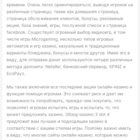
времени. Очень легко ориентироваться, выводя игроков на
различные страницы, такие как домашняя страница,
страница обслуживания клиентов, бонусы, рекламные
акции, база знаний, игры, послужной список и страница
facebook. Существует огромный выбор видеоигр, в том
числе игры Microgaming, несколько типов игровых
автоматов и игр казино, казуальные и традиционные
варианты блэкджека, бонусы и многое другое. Имея это в
виду, для отправки денег используются четыре различных
метода депозита: Neteller, банковский перевод, SPINZ и
EcoPayz.
Мы также включили все последние акции онлайн-казино и
функции помощи игрокам. Это снижает риск и дает им
возможность попробовать, прежде чем покупать, что
позволяет игрокам испытать игры и испытать то, что
может предложить казино. Обзор казино 3 dot 4
предложит вам лучшее и подходящее казино в
соответствии с вашим стилем игры. Поэтому важно иметь
в виду, что многие сайты онлайн-казино, которые можно