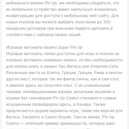
мобильного казино Pin Up, им необходимо убедиться, что
их мобильное устройство имеет наилучшую возможную
конфигурацию для доступа к мобильному веб-сайту. Для
новых игроков вы можете выбрать получение до 300
канадских долларов при внесении первого депозита в
соответствии с набором промо-акций.
Игровые автоматы казино Super Pin Up
Игровые автоматы также доступны для игры и похожи на
игровые автоматы наземных казино, но без необходимости
для игрока ехать в казино Лас-Вегаса или Атлантик-Сити.
Различные места из Египта, Греции, Греции, Рима и многих
других мест, которые так же фантастичны, как и сам слот,
и именно здесь вы получите опыт. С их уникальными
темами, инновационными играми, веселыми акциями и
играми без скачивания Pin Up Casino становится самым
искушенным провайдером здесь, в Канаде. Также
предлагаются редкие варианты игры, такие как версия для
Вегаса, Canaletto и Casino Royale. Тем не менее, Pin Up
Casino — отличный пример преимуществ, которые дает