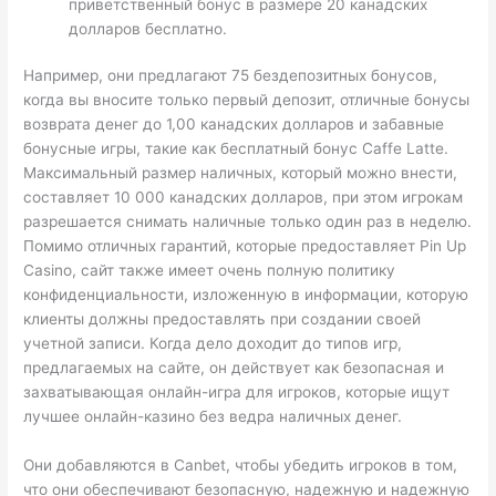
приветственный бонус в размере 20 канадских
долларов бесплатно.
Например, они предлагают 75 бездепозитных бонусов,
когда вы вносите только первый депозит, отличные бонусы
возврата денег до 1,00 канадских долларов и забавные
бонусные игры, такие как бесплатный бонус Caffe Latte.
Максимальный размер наличных, который можно внести,
составляет 10 000 канадских долларов, при этом игрокам
разрешается снимать наличные только один раз в неделю.
Помимо отличных гарантий, которые предоставляет Pin Up
Casino, сайт также имеет очень полную политику
конфиденциальности, изложенную в информации, которую
клиенты должны предоставлять при создании своей
учетной записи. Когда дело доходит до типов игр,
предлагаемых на сайте, он действует как безопасная и
захватывающая онлайн-игра для игроков, которые ищут
лучшее онлайн-казино без ведра наличных денег.
Они добавляются в Canbet, чтобы убедить игроков в том,
что они обеспечивают безопасную, надежную и надежную