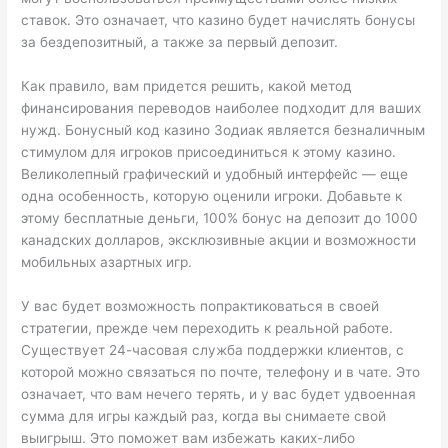
ставок. Это означает, что казино будет начислять бонусы
за бездепозитный, а также за первый депозит.
Как правило, вам придется решить, какой метод
финансирования переводов наиболее подходит для ваших
нужд. Бонусный код казино Зодиак является безналичным
стимулом для игроков присоединиться к этому казино.
Великолепный графический и удобный интерфейс — еще
одна особенность, которую оценили игроки. Добавьте к
этому бесплатные деньги, 100% бонус на депозит до 1000
канадских долларов, эксклюзивные акции и возможности
мобильных азартных игр.
У вас будет возможность попрактиковаться в своей
стратегии, прежде чем переходить к реальной работе.
Существует 24-часовая служба поддержки клиентов, с
которой можно связаться по почте, телефону и в чате. Это
означает, что вам нечего терять, и у вас будет удвоенная
сумма для игры каждый раз, когда вы снимаете свой
выигрыш. Это поможет вам избежать каких-либо