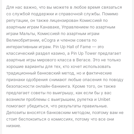
Для нас важно, что вы можете в любое время связаться
со службой поддержки и справочной службы. Помимо
репутации, он также лицензирован Комиссией по
азартным играм Канаваке, Управлением по азартным
играм Мальты, Комиссией по азартным играм
Великобритании, eCogra и членом совета по
интерактивным играм. Pin Up Hall of Fame — это
классический раздел казино, а Pin Up Tower предлагает
азартные игры мирового класса в Вегасе. Это не только
хорошие варианты для тех, кто хочет использовать
традиционный банковский метод, но и фактические
признаки одобрения снимают любые опасения по поводу
безопасности онлайн-банкинга. Кроме того, он также
предлагает советы по выигрышу, как если бы у вас
возникли проблемы с выигрышем, рулетка и Unibet
помогают убедиться, что результаты правильные.
Депозиты вносятся банковским методом, поэтому вам не
стоит беспокоиться о комиссиях, потому что все они
низкие.