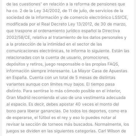
de las cuestiones” en relación a la reforma de pensiones que
ha co. 2 de la Ley 34/2002, de 11 de julio, de servicios de la
sociedad de la información y de comercio electrónico LSSICE,
modificada por el Real Decreto Ley 13/2012, de 30 de marzo,
que traspone al ordenamiento jurídico español la Directiva
2002/58/CE, relativa al tratamiento de los datos personales y
a la protección de la intimidad en el sector de las
comunicaciones electrónicas, te informa lo siguiente. Están las
relacionadas con la cuenta de usuario, promociones,
depósitos y retiros, juego responsable o las propias FAQS,
información siempre interesante. La Mayor Casa de Apuestas
en España. Cuenta con un total de 5 mesas de distintas
variantes aunque con límites muy bajos. El tiempo pasa
distinto. Para sentirse lo más cómodo posible en el interior,
Gran Madrid recomienda el uso de una vestimenta adecuada
al espacio. Es decir, debes apostar 40 veces el monto del
bono para liberar ganancias. De todos los deportes, como era
de esperarse, el fútbol es el rey y eso lo puedes notar al
revisar la sección de torneos más buscados. Normalmente, los
juegos se dividen en las siguientes categorías. Carl Wilson de