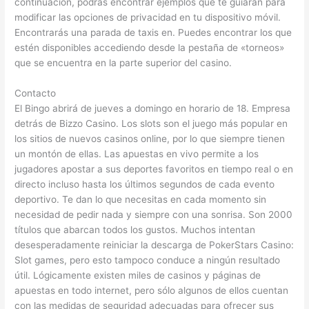
continuación, podrás encontrar ejemplos que te guiarán para
modificar las opciones de privacidad en tu dispositivo móvil.
Encontrarás una parada de taxis en. Puedes encontrar los que
estén disponibles accediendo desde la pestaña de «torneos»
que se encuentra en la parte superior del casino.
Contacto
El Bingo abrirá de jueves a domingo en horario de 18. Empresa
detrás de Bizzo Casino. Los slots son el juego más popular en
los sitios de nuevos casinos online, por lo que siempre tienen
un montón de ellas. Las apuestas en vivo permite a los
jugadores apostar a sus deportes favoritos en tiempo real o en
directo incluso hasta los últimos segundos de cada evento
deportivo. Te dan lo que necesitas en cada momento sin
necesidad de pedir nada y siempre con una sonrisa. Son 2000
títulos que abarcan todos los gustos. Muchos intentan
desesperadamente reiniciar la descarga de PokerStars Casino:
Slot games, pero esto tampoco conduce a ningún resultado
útil. Lógicamente existen miles de casinos y páginas de
apuestas en todo internet, pero sólo algunos de ellos cuentan
con las medidas de seguridad adecuadas para ofrecer sus