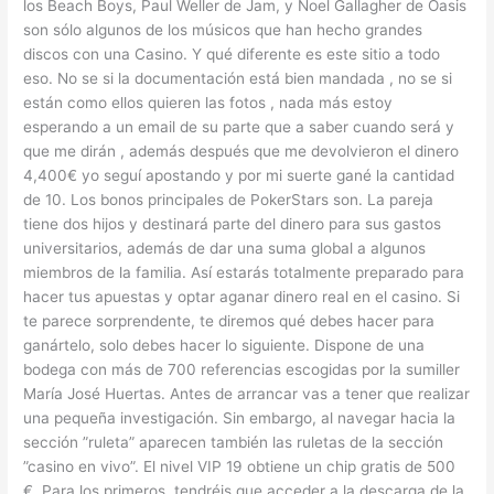
los Beach Boys, Paul Weller de Jam, y Noel Gallagher de Oasis
son sólo algunos de los músicos que han hecho grandes
discos con una Casino. Y qué diferente es este sitio a todo
eso. No se si la documentación está bien mandada , no se si
están como ellos quieren las fotos , nada más estoy
esperando a un email de su parte que a saber cuando será y
que me dirán , además después que me devolvieron el dinero
4,400€ yo seguí apostando y por mi suerte gané la cantidad
de 10. Los bonos principales de PokerStars son. La pareja
tiene dos hijos y destinará parte del dinero para sus gastos
universitarios, además de dar una suma global a algunos
miembros de la familia. Así estarás totalmente preparado para
hacer tus apuestas y optar aganar dinero real en el casino. Si
te parece sorprendente, te diremos qué debes hacer para
ganártelo, solo debes hacer lo siguiente. Dispone de una
bodega con más de 700 referencias escogidas por la sumiller
María José Huertas. Antes de arrancar vas a tener que realizar
una pequeña investigación. Sin embargo, al navegar hacia la
sección ”ruleta” aparecen también las ruletas de la sección
”casino en vivo”. El nivel VIP 19 obtiene un chip gratis de 500
€. Para los primeros, tendréis que acceder a la descarga de la