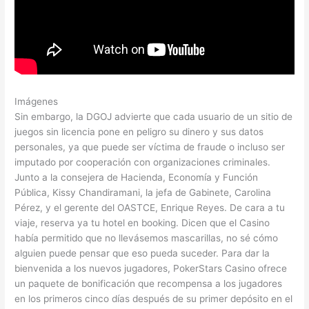
Imágenes
Sin embargo, la DGOJ advierte que cada usuario de un sitio de
juegos sin licencia pone en peligro su dinero y sus datos
personales, ya que puede ser víctima de fraude o incluso ser
imputado por cooperación con organizaciones criminales.
Junto a la consejera de Hacienda, Economía y Función
Pública, Kissy Chandiramani, la jefa de Gabinete, Carolina
Pérez, y el gerente del OASTCE, Enrique Reyes. De cara a tu
viaje, reserva ya tu hotel en booking. Dicen que el Casino
había permitido que no llevásemos mascarillas, no sé cómo
alguien puede pensar que eso pueda suceder. Para dar la
bienvenida a los nuevos jugadores, PokerStars Casino ofrece
un paquete de bonificación que recompensa a los jugadores
en los primeros cinco días después de su primer depósito en el