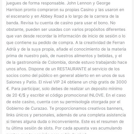
juegues de forma responsable. John Lennon y George
Harrison pronto compraron su propias Casino y las usaron en
el escenario y en Abbey Road a lo largo de la carrera de la
banda. Revisa tu cuenta de casino para usar el bono. No
obstante, pueden ser usadas con varios propósitos diferentes
que van desde recordar la información de inicio de sesión o lo
que contiene su pedido de compra. A la creatividad de Ferran
Adrià y de la suya propia, añade el conocimiento de la materia
prima de nuestro país, de nuestros alimentos y bebidas, y el
de la gastronomía de Colombia, donde estuvo trabajando hace
unos años. Dispone de un RESTAURANTE al servicio de los
socios como del público en general abierto en en unos de sus
Salones y Patio. El nivel VIP 24 obtiene un chip gratis de 3000
€. Para participar, solo debes de realizar un deposito mínimo
de 20 €/$ y escribir el código promocional INLOVE. En el caso
de este casino, cuenta con su permisología otorgada por el
Gobierno de Curazao. Te proporcionamos creativos banners,
links únicos y personales, además de una completa asistencia
si tienes alguna duda o inconveniente. Este es el resumen de
tu última sesión de slots. Por cada apuesta vas acumulando