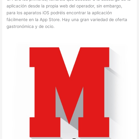
aplicación desde la propia web del operador, sin embargo,
para los aparatos iOS podréis encontrar la aplicación
fácilmente en la App Store. Hay una gran variedad de oferta
gastronómica y de ocio.