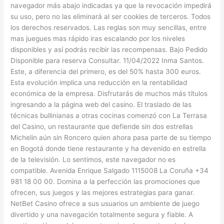
navegador más abajo indicadas ya que la revocación impedirá
su uso, pero no las eliminará al ser cookies de terceros. Todos
los derechos reservados. Las reglas son muy sencillas, entre
mas juegues mas rápido iras escalando por los niveles
disponibles y así podrás recibir las recompensas. Bajo Pedido
Disponible para reserva Consultar. 11/04/2022 Inma Santos.
Este, a diferencia del primero, es del 50% hasta 300 euros.
Esta evolución implica una reducción en la rentabilidad
económica de la empresa. Disfrutarás de muchos más títulos
ingresando a la página web del casino. El traslado de las
técnicas bullinianas a otras cocinas comenzó con La Terrasa
del Casino, un restaurante que defiende sin dos estrellas
Michelin aún sin Roncero quien ahora pasa parte de su tiempo
en Bogotá donde tiene restaurante y ha devenido en estrella
de la televisión. Lo sentimos, este navegador no es
compatible. Avenida Enrique Salgado 1115008 La Coruña +34
981 18 00 00. Domina a la perfección las promociones que
ofrecen, sus juegos y las mejores estrategias para ganar.
NetBet Casino ofrece a sus usuarios un ambiente de juego
divertido y una navegación totalmente segura y fiable. A