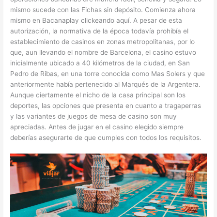
mismo sucede con las Fichas sin depósito. Comienza ahora
mismo en Bacanaplay clickeando aquí. A pesar de esta
autorización, la normativa de la época todavía prohibía el
establecimiento de casinos en zonas metropolitanas, por lo
que, aun llevando el nombre de Barcelona, el casino estuvo
inicialmente ubicado a 40 kilómetros de la ciudad, en San
Pedro de Ribas, en una torre conocida como Mas Solers y que
anteriormente había pertenecido al Marqués de la Argentera.
Aunque ciertamente el nicho de la casa principal son los
deportes, las opciones que presenta en cuanto a tragaperras
y las variantes de juegos de mesa de casino son muy
apreciadas. Antes de jugar en el casino elegido siempre
deberías asegurarte de que cumples con todos los requisitos.