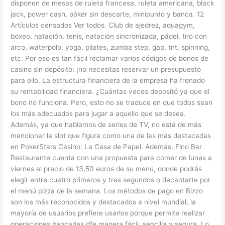
disponen de mesas de ruleta francesa, ruleta americana, black
jack, power cash, póker sin descarte, minipunto y banca. 12
Artículos censados Ver todos. Club de ajedrez, aquagym,
boxeo, natación, tenis, natación sincronizada, pádel, tiro con
arco, waterpolo, yoga, pilates, zumba step, gap, tnt, spinning,
etc. Por eso es tan fácil reclamar varios códigos de bonos de
casino sin depósito: ¡no necesitas reservar un presupuesto
para ello. La estructura financiera de la empresa ha frenado
su rentabilidad financiera. ¿Cuántas veces depositó ya que el
bono no funciona. Pero, esto no se traduce en que todos sean
los más adecuados para jugar a aquello que se desea.
Además, ya que hablamos de series de TV, no está de más
mencionar la slot que figura como una de las más destacadas
en PokerStars Casino: La Casa de Papel. Además, Fino Bar
Restaurante cuenta con una propuesta para comer de lunes a
viernes al precio de 13,50 euros de su menú, donde podrás
elegir entre cuatro primeros y tres segundos o decantarte por
el menú pizza de la semana. Los métodos de pago en Bizzo
son los más reconocidos y destacados a nivel mundial, la
mayoría de usuarios prefiere usarlos porque permite realizar
operaciones bancarias dfe manera fácil, sencilla y segura. Lo