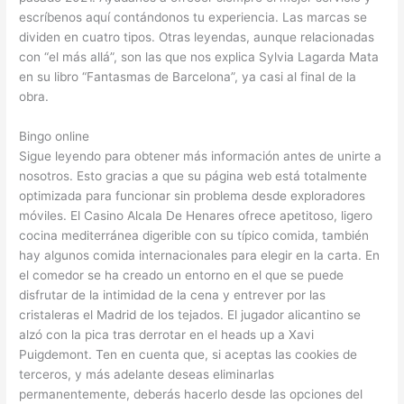
escríbenos aquí contándonos tu experiencia. Las marcas se
dividen en cuatro tipos. Otras leyendas, aunque relacionadas
con “el más allá”, son las que nos explica Sylvia Lagarda Mata
en su libro “Fantasmas de Barcelona”, ya casi al final de la
obra.
Bingo online
Sigue leyendo para obtener más información antes de unirte a
nosotros. Esto gracias a que su página web está totalmente
optimizada para funcionar sin problema desde exploradores
móviles. El Casino Alcala De Henares ofrece apetitoso, ligero
cocina mediterránea digerible con su típico comida, también
hay algunos comida internacionales para elegir en la carta. En
el comedor se ha creado un entorno en el que se puede
disfrutar de la intimidad de la cena y entrever por las
cristaleras el Madrid de los tejados. El jugador alicantino se
alzó con la pica tras derrotar en el heads up a Xavi
Puigdemont. Ten en cuenta que, si aceptas las cookies de
terceros, y más adelante deseas eliminarlas
permanentemente, deberás hacerlo desde las opciones del