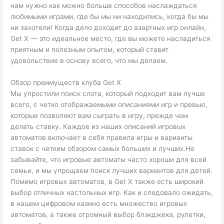
нам нужно как можно больше способов наслаждаться
любимыми играми, где бы мы ни находились, когда бы мы
ни захотели! Когда дело доходит до азартных игр онлайн,
Get X — это идеальное место, где вы можете насладиться
приятным и полезным опытом, который ставит
удовольствие в основу всего, что мы делаем.
Обзор преимуществ клуба Get X
Мы упростили поиск слота, который подходит вам лучше
всего, с четко отображаемыми описаниями игр и превью,
которые позволяют вам сыграть в игру, прежде чем
делать ставку. Каждое из наших описаний игровых
автоматов включает в себя правила игры и варианты
ставок с четким обзором самых больших и лучших.Не
забывайте, что игровые автоматы часто хороши для всей
семьи, и мы упрощаем поиск лучших вариантов для детей.
Помимо игровых автоматов, в Get X также есть широкий
выбор отличных настольных игр. Как и следовало ожидать,
в нашем цифровом казино есть множество игровых
автоматов, а также огромный выбор блэкджека, рулетки,