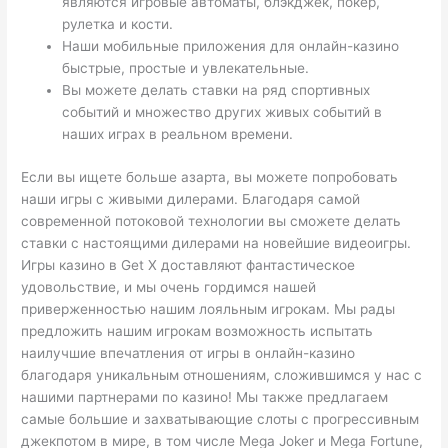
являются игровые автоматы, блэкджек, покер,
рулетка и кости.
Наши мобильные приложения для онлайн-казино
быстрые, простые и увлекательные.
Вы можете делать ставки на ряд спортивных
событий и множество других живых событий в
наших играх в реальном времени.
Если вы ищете больше азарта, вы можете попробовать
наши игры с живыми дилерами. Благодаря самой
современной потоковой технологии вы сможете делать
ставки с настоящими дилерами на новейшие видеоигры.
Игры казино в Get X доставляют фантастическое
удовольствие, и мы очень гордимся нашей
приверженностью нашим лояльным игрокам. Мы рады
предложить нашим игрокам возможность испытать
наилучшие впечатления от игры в онлайн-казино
благодаря уникальным отношениям, сложившимся у нас с
нашими партнерами по казино! Мы также предлагаем
самые большие и захватывающие слоты с прогрессивным
джекпотом в мире, в том числе Mega Joker и Mega Fortune,