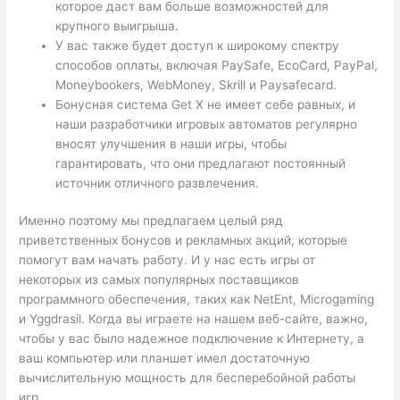
которое даст вам больше возможностей для
крупного выигрыша.
У вас также будет доступ к широкому спектру
способов оплаты, включая PaySafe, EcoCard, PayPal,
Moneybookers, WebMoney, Skrill и Paysafecard.
Бонусная система Get X не имеет себе равных, и
наши разработчики игровых автоматов регулярно
вносят улучшения в наши игры, чтобы
гарантировать, что они предлагают постоянный
источник отличного развлечения.
Именно поэтому мы предлагаем целый ряд
приветственных бонусов и рекламных акций, которые
помогут вам начать работу. И у нас есть игры от
некоторых из самых популярных поставщиков
программного обеспечения, таких как NetEnt, Microgaming
и Yggdrasil. Когда вы играете на нашем веб-сайте, важно,
чтобы у вас было надежное подключение к Интернету, а
ваш компьютер или планшет имел достаточную
вычислительную мощность для бесперебойной работы
игр.