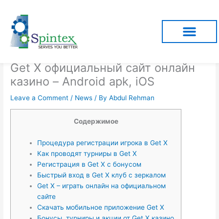
Skip
to
content
Get X официальный сайт онлайн
казино – Android apk, iOS
Leave a Comment
/
News
/ By
Abdul Rehman
Содержимое
Процедура регистрации игрока в Get X
Как проводят турниры в Get X
Регистрация в Get X с бонусом
Быстрый вход в Get X клуб с зеркалом
Get X – играть онлайн на официальном
сайте
Скачать мобильное приложение Get X
Бонусы, турниры и акции от Get X казино