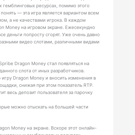
х гемблинговых ресурсах, помимо этого
 понять — эта игра является вариантом всем
ом, а не качествами игрока. В каждом
gon Money на игровом экране. Ежесекундно
все деньги попросту сгорят. Уже очень давно
 разными видео слотами, различными видами
pribe Dragon Money стал появляться на
анного слота от иных разработчиков.
ю игру Dragon Money и вносить изменения в
щадки, снижая при этом показатель RTP.
тит весь депозит пользователя за парочку
торые можно отыскать на большей части
agon Money на экране. Вскоре этот онлайн-