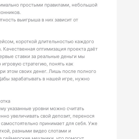
ксимально простыми правилами, небольшой
лонников.
тность выигрыша в них зависит от
ейсом, короткой длительностью каждого
. Качественная оптимизация проекта даёт
ервые ставки за реальные деньги мы
 игровую стратегию, понять как
при этом своих денег. Лишь после полного
абы зарабатывать в нашей игре, нужно
ботка
тому указанные уровни можно считать
енно увеличивать свой депозит, перенося
 самостоятельно принимает для себя. Уже
ткой, разными видео слотами и
е геймерские механики, что помогут