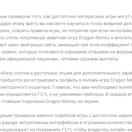
ым примером того, как достаточно интересные игры могут с
аря этому факту вы сможете научиться точно вовремя дела
риск, освоить правила игры, не потратив при этом ни копейк
ь столь популярную азартную игру Dragon Money и вносить 
ют шанс выигрыша сайта, уменьшая при этом коэффициент R
 казино, которые отличаются хорошими отзывами на форум
ием официальной лицензии, чёткими сроками выплаты.
 обзор слотов и доступные опции для дополнительного зара
требуется регистрировать профиль в онлайн игре Dragon M
лектронного кошелька. Главное, что вам необходимо понять
ром определяются ГСЧ, а не умениями гемблера. В каждом и
 за плавным подъемом Dragon Money на экране.
одным примером именно подобной игры с достаточно широ
 раунда, интуитивным интерфейсом и огромным количество
нкционирует на показаниях ГСЧ, чтобы владелец онлайн-каз