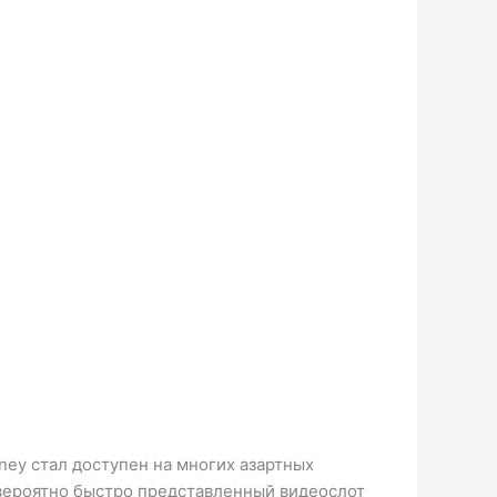
ney стал доступен на многих азартных
евероятно быстро представленный видеослот