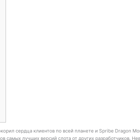
орил сердца клиентов по всей планете и Spribe Dragon Mo
нов самых лучших версий слота от других разработчиков. Н