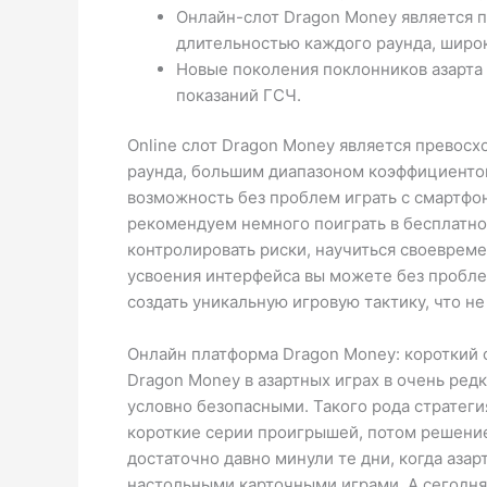
Онлайн-слот Dragon Money является 
длительностью каждого раунда, широ
Новые поколения поклонников азарта 
показаний ГСЧ.
Online слот Dragon Money является превос
раунда, большим диапазоном коэффициенто
возможность без проблем играть с смартфон
рекомендуем немного поиграть в бесплатно
контролировать риски, научиться своевреме
усвоения интерфейса вы можете без проблем
создать уникальную игровую тактику, что не
Онлайн платформа Dragon Money: короткий 
Dragon Money в азартных играх в очень редк
условно безопасными. Такого рода стратеги
короткие серии проигрышей, потом решение
достаточно давно минули те дни, когда аза
настольными карточными играми. А сегодня 