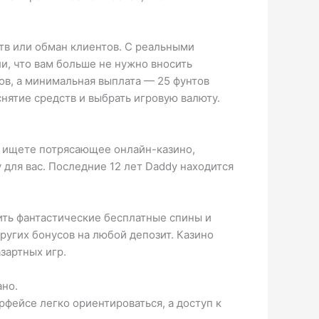
тв или обман клиентов. С реальными
и, что вам больше не нужно вносить
ов, а минимальная выплата — 25 фунтов
нятие средств и выбрать игровую валюту.
ы ищете потрясающее онлайн-казино,
для вас. Последние 12 лет Daddy находится
ить фантастические бесплатные спины и
ругих бонусов на любой депозит. Казино
зартных игр.
ано.
рфейсе легко ориентироваться, а доступ к