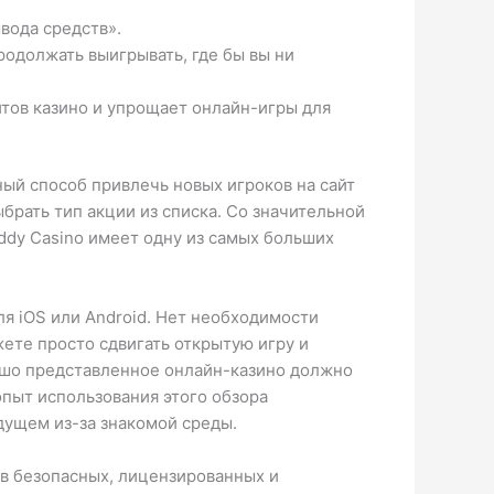
вода средств».
родолжать выигрывать, где бы вы ни
тов казино и упрощает онлайн-игры для
ный способ привлечь новых игроков на сайт
брать тип акции из списка. Со значительной
dy Casino имеет одну из самых больших
я iOS или Android. Нет необходимости
жете просто сдвигать открытую игру и
рошо представленное онлайн-казино должно
опыт использования этого обзора
удущем из-за знакомой среды.
 в безопасных, лицензированных и