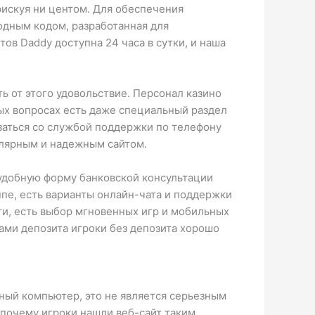
 рискуя ни центом. Для обеспечения
дным кодом, разработанная для
в Daddy доступна 24 часа в сутки, и наша
ь от этого удовольствие. Персонал казино
мых вопросах есть даже специальный раздел
язаться со службой поддержки по телефону
улярным и надежным сайтом.
 удобную форму банковской консультации
ппе, есть варианты онлайн-чата и поддержки
ети, есть выбор мгновенных игр и мобильных
дами депозита игроки без депозита хорошо
ьный компьютер, это не является серьезным
 почему игроки нашли веб-сайт таким