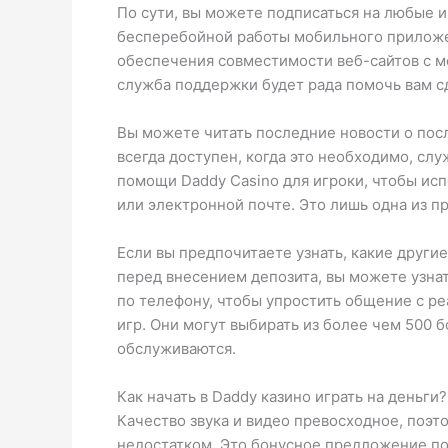
По сути, вы можете подписаться на любые иг
бесперебойной работы мобильного приложе
обеспечения совместимости веб-сайтов с м
служба поддержки будет рада помочь вам сд
Вы можете читать последние новости о посл
всегда доступен, когда это необходимо, сл
помощи Daddy Casino для игроки, чтобы исп
или электронной почте. Это лишь одна из 
Если вы предпочитаете узнать, какие други
перед внесением депозита, вы можете узнать
по телефону, чтобы упростить общение с ре
игр. Они могут выбирать из более чем 500 
обслуживаются.
Как начать в Daddy казино играть на деньги?
Качество звука и видео превосходное, поэт
недостатком. Это бонусное предложение по