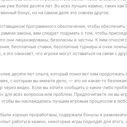
м уже более десяти лет. Во всех лучших казино, таких как 
енный бонус, но на самом деле это совсем другое.
оставщиком программного обеспечения, чтобы обеспечить н
 рамках закона, вам следует подумать о том, чтобы присоед
то они лицензированы, безопасны и честны. К ним относят
ния, бесплатные ставки, бесплатные турниры и очки лояльн
а это означает, что игроки могут оставаться на связи с дру
 более десяти лет опыта, который помогает нам продолжат
ловек, с которым вы имеете дело, — это не какая-то безлик
р через видео. Если вы хотите сообщить о каких-либо пробл
 для всех вопросов или проблем. Предпочитаете ли вы иг
, чтобы вы наслаждались лучшим игровым процессом в люб
ы были хорошо проработаны, содержали бонусы и развлекате
пыт работы в казино, некоторые игры подходят для этого, а