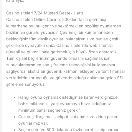
kararlıyız.
Casino siteleri 7/24 Müşteri Destek Hattı
Casino siteleri Online Casino, 500’den fazla çevrimiçi
kumarhane oyunu içerir ve sektördeki en popüler oyunlardan
bazılarının gururlu yuvasıdır. Çevrimiçi bir kumarhaneden
beklediğiniz tüm klasik oyunları bulacaksınız ve bunları çeşitli
şekillerde oynayabilirsiniz. Casino siteleri’de web sitemizi
güvenli ve güvenli hale getirmek için büyük özen gösterdik.
Tüm kişisel bilgilerinizin güvende olmasını sağlamak için
sunucularımızın en son şifreleme teknolojisini kullanmasını
sağlıyoruz. Ekstra bir güvenlik katmanı ekleyen ve tüm finansal
verilerinizin korunduğu ve güvende olduğu anlamına gelen SSL
şifreleme sunuyoruz.
Hangi oyunu oynamak istediğinize karar verdiğinizde,
bahis miktarınızı, yani oynamaya hazır olduğunuz
minimum bahsi seçmeniz gerekir.
Çok çeşitli aşamalı jackpot slotlarımız ve video poker
oyunlarımız var.
Seçim sizin ve 500 dolardan fazla ücretsiz çip parası