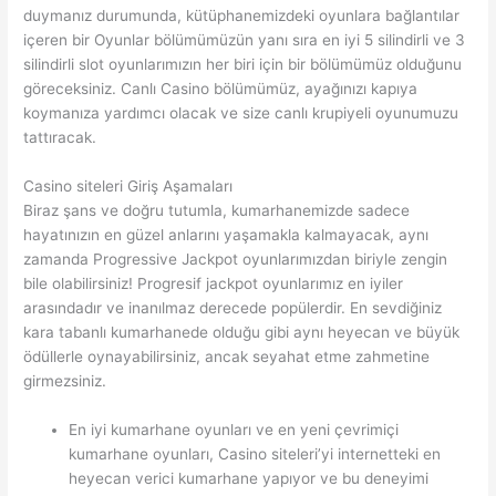
duymanız durumunda, kütüphanemizdeki oyunlara bağlantılar
içeren bir Oyunlar bölümümüzün yanı sıra en iyi 5 silindirli ve 3
silindirli slot oyunlarımızın her biri için bir bölümümüz olduğunu
göreceksiniz. Canlı Casino bölümümüz, ayağınızı kapıya
koymanıza yardımcı olacak ve size canlı krupiyeli oyunumuzu
tattıracak.
Casino siteleri Giriş Aşamaları
Biraz şans ve doğru tutumla, kumarhanemizde sadece
hayatınızın en güzel anlarını yaşamakla kalmayacak, aynı
zamanda Progressive Jackpot oyunlarımızdan biriyle zengin
bile olabilirsiniz! Progresif jackpot oyunlarımız en iyiler
arasındadır ve inanılmaz derecede popülerdir. En sevdiğiniz
kara tabanlı kumarhanede olduğu gibi aynı heyecan ve büyük
ödüllerle oynayabilirsiniz, ancak seyahat etme zahmetine
girmezsiniz.
En iyi kumarhane oyunları ve en yeni çevrimiçi
kumarhane oyunları, Casino siteleri’yi internetteki en
heyecan verici kumarhane yapıyor ve bu deneyimi