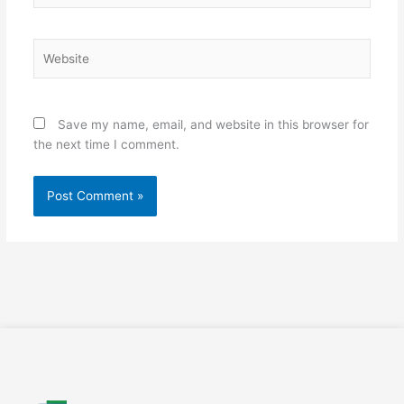
Website
Save my name, email, and website in this browser for
the next time I comment.