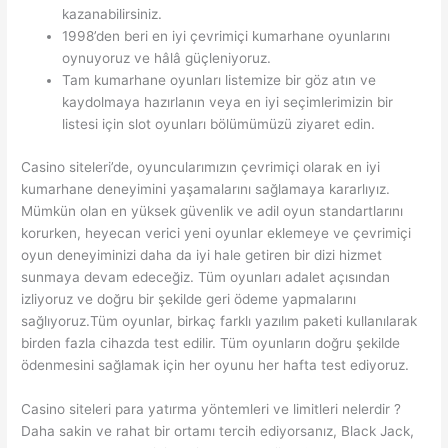
kazanabilirsiniz.
1998’den beri en iyi çevrimiçi kumarhane oyunlarını
oynuyoruz ve hâlâ güçleniyoruz.
Tam kumarhane oyunları listemize bir göz atın ve
kaydolmaya hazırlanın veya en iyi seçimlerimizin bir
listesi için slot oyunları bölümümüzü ziyaret edin.
Casino siteleri’de, oyuncularımızın çevrimiçi olarak en iyi
kumarhane deneyimini yaşamalarını sağlamaya kararlıyız.
Mümkün olan en yüksek güvenlik ve adil oyun standartlarını
korurken, heyecan verici yeni oyunlar eklemeye ve çevrimiçi
oyun deneyiminizi daha da iyi hale getiren bir dizi hizmet
sunmaya devam edeceğiz. Tüm oyunları adalet açısından
izliyoruz ve doğru bir şekilde geri ödeme yapmalarını
sağlıyoruz.Tüm oyunlar, birkaç farklı yazılım paketi kullanılarak
birden fazla cihazda test edilir. Tüm oyunların doğru şekilde
ödenmesini sağlamak için her oyunu her hafta test ediyoruz.
Casino siteleri para yatırma yöntemleri ve limitleri nelerdir ?
Daha sakin ve rahat bir ortamı tercih ediyorsanız, Black Jack,