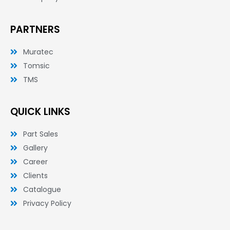
PARTNERS
Muratec
Tomsic
TMS
QUICK LINKS
Part Sales
Gallery
Career
Clients
Catalogue
Privacy Policy