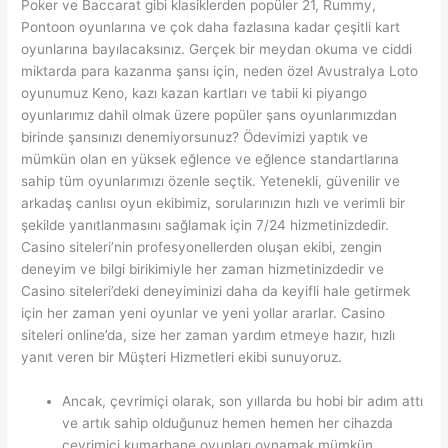
Poker ve Baccarat gibi klasiklerden popüler 21, Rummy,
Pontoon oyunlarına ve çok daha fazlasına kadar çeşitli kart
oyunlarına bayılacaksınız. Gerçek bir meydan okuma ve ciddi
miktarda para kazanma şansı için, neden özel Avustralya Loto
oyunumuz Keno, kazı kazan kartları ve tabii ki piyango
oyunlarımız dahil olmak üzere popüler şans oyunlarımızdan
birinde şansınızı denemiyorsunuz? Ödevimizi yaptık ve
mümkün olan en yüksek eğlence ve eğlence standartlarına
sahip tüm oyunlarımızı özenle seçtik. Yetenekli, güvenilir ve
arkadaş canlısı oyun ekibimiz, sorularınızın hızlı ve verimli bir
şekilde yanıtlanmasını sağlamak için 7/24 hizmetinizdedir.
Casino siteleri’nin profesyonellerden oluşan ekibi, zengin
deneyim ve bilgi birikimiyle her zaman hizmetinizdedir ve
Casino siteleri’deki deneyiminizi daha da keyifli hale getirmek
için her zaman yeni oyunlar ve yeni yollar ararlar. Casino
siteleri online’da, size her zaman yardım etmeye hazır, hızlı
yanıt veren bir Müşteri Hizmetleri ekibi sunuyoruz.
Ancak, çevrimiçi olarak, son yıllarda bu hobi bir adım attı
ve artık sahip olduğunuz hemen hemen her cihazda
çevrimiçi kumarhane oyunları oynamak mümkün.