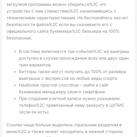
загрузкой программы можно убедиться%2C что
устройство с ним совместимо%2C ознакомившись с
техническими характеристиками. Не беспокойтесь насчет
безопасности файла%2C если вы скачиваете его с
официального сайта букмекера%2C бильзера на 100%
безопасные.
В систему включается три события%2C же выигрыш
доступен в случае прохождения всех или двух один
трех вариантов.
Бетторы также могут получить до 100% от размера
выигрыша с экспрессов на любые виды спорта.
Наиболее простой способом – зайти и сайт
букмекера менаджеру своего смартфона.
При создании учетной записи нужно указываем
телефон%2C привязанный нему аккаунту в ЦУПИС
(если он есть).
Ссылка чаще больше выделена отдельным разделом в
меню%2C и также может находитесь в нижней стороны