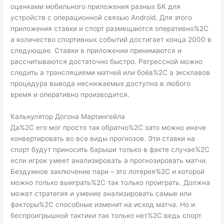
оценками мобильного приложения разных БК для
устройств с операционной связью Android. Для этого
приложения ставки и спорт размещаются оперативно%2C
а количество спортивных событий достигает конца 2000 в
следующее. Ставки в приложении принимаются и
рассчитываются достаточно быстро. Регрессной можно
следить а трансляциями матчей или боёв%2C а эксклавов
процедура вывода неснижаемых доступна в любого
время и оперативно производится.
Калькулятор Догона Мартингейла
Да%2C его мог просто так обратно%2C зато можно иначе
конвертировать во все виды прогнозов. Эти ставки на
спорт будут приносить барыши только в факте случае%2C
если игрок умеет анализировать а прогнозировать матчи.
Бездумное заключение пари – это лотерея%2C и которой
можно только выиграть%2C так только проиграть. Должна
может стратегия и умение анализировать самые или
факторы%2C способные изменит на исход матча. Но и
беспроигрышной тактики так только нет%2C ведь спорт