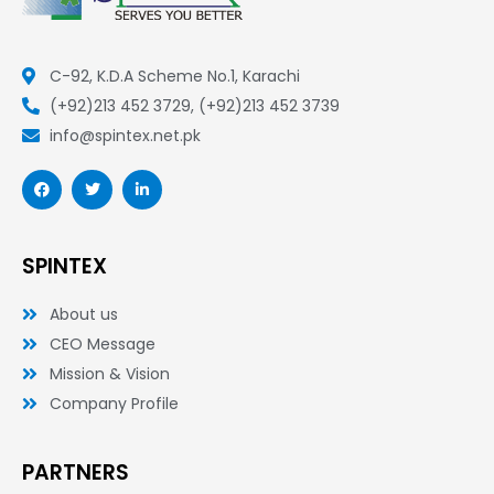
C-92, K.D.A Scheme No.1, Karachi
(+92)213 452 3729, (+92)213 452 3739
info@spintex.net.pk
F
T
L
a
w
i
c
i
n
e
t
k
b
t
e
o
e
d
SPINTEX
o
r
i
k
n
-
-
About us
f
i
n
CEO Message
Mission & Vision
Company Profile
PARTNERS