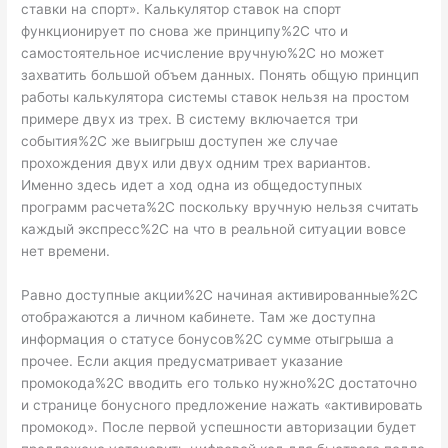
ставки на спорт». Калькулятор ставок на спорт
функционирует по снова же принципу%2C что и
самостоятельное исчисление вручную%2C но может
захватить большой объем данных. Понять общую принцип
работы калькулятора системы ставок нельзя на простом
примере двух из трех. В систему включается три
события%2C же выигрыш доступен же случае
прохождения двух или двух одним трех вариантов.
Именно здесь идет а ход одна из общедоступных
программ расчета%2C поскольку вручную нельзя считать
каждый экспресс%2C на что в реальной ситуации вовсе
нет времени.
Равно доступные акции%2C начиная активированные%2C
отображаются а личном кабинете. Там же доступна
информация о статусе бонусов%2C сумме отыгрыша а
прочее. Если акция предусматривает указание
промокода%2C вводить его только нужно%2C достаточно
и странице бонусного предложение нажать «активировать
промокод». После первой успешности авторизации будет