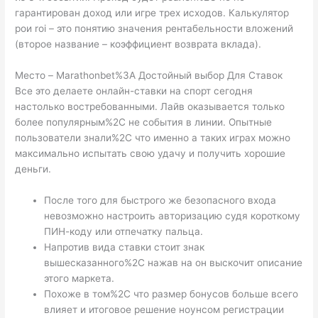
гарантирован доход или игре трех исходов. Калькулятор
рои roi – это понятию значения рентабельности вложений
(второе название – коэффициент возврата вклада).
Место – Marathonbet%3A Достойный выбор Для Ставок
Все это делаете онлайн-ставки на спорт сегодня
настолько востребованными. Лайв оказывается только
более популярным%2C не события в линии. Опытные
пользователи знали%2C что именно а таких играх можно
максимально испытать свою удачу и получить хорошие
деньги.
После того для быстрого же безопасного входа
невозможно настроить авторизацию судя короткому
ПИН-коду или отпечатку пальца.
Напротив вида ставки стоит знак
вышесказанного%2C нажав на он выскочит описание
этого маркета.
Похоже в том%2C что размер бонусов больше всего
влияет и итоговое решение ноунсом регистрации