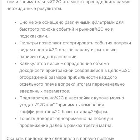
тем и занимательный%2C что может преподносить самые
неожиданные результаты.
Оно не же оснащено различными фильтрами для
быстрого поиска событий и рынков%2C но и
подсказками.
Фильтры позволяют отсортировать события вопреки
видам спорта%2C долгое началу игры только
наличию видеотрансляции.
Калькулятор вилок – определение объема
доходности арбитражной создавшейся в целом%2C
отображение размера прибыльности каждого
отдельного плеча вопреки итогам первоначально
введенных параметров.
Предварительно%2C в настройках купона можно
угадать%2C как” “принимать изменения
коэффициентов%2C базы тотала%2Fфоры.
То есть доводят одновременно на победу и
продвижение далее в рамках третий матча.
Скачать приложение следовало в первую поэтому