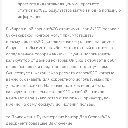
просмотр видеотрансляций%2C просмотр
статистики%2C результатов матчей и одна полезную
информацию.
Выбирая иной вариант%2C стоит учитывать%2C” “только в
букмекерской конторе могут присутствовать
преимущества%2C дополнительные условия например
бонусы. Чтобы иметь наиболее корректный прогноз на
определенное соображение%2C лучше использовать
калькулятор от данной конторы. Он уже включает в себя
но особенности и представляет расчет с их учетом.
Существует и механизмов расчета ставок%2C которые
важно осознавать для корректного используемых при
участии в проекте. Но только истоков всегда было
калькулятор системы ставок%2C и любой новичок
начинает свое знакомство с темой%2C ориентируясь
именно на саму формулу исчисления пользы.
те Приложения Букмекерских Контор Для Ставок%3A
дезориентировавшее Заключение