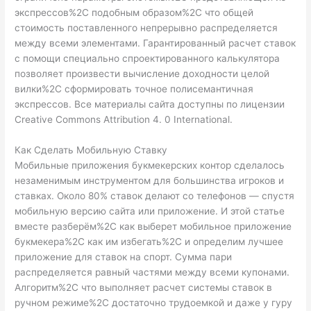
экспрессов%2C подобным образом%2C что общей
стоимость поставленного непрерывно распределяется
между всеми элементами. Гарантированный расчет ставок
с помощи специально спроектированного калькулятора
позволяет произвести вычисление доходности целой
вилки%2C сформировать точное полисемантичная
экспрессов. Все материалы сайта доступны по лицензии
Creative Commons Attribution 4. 0 International.
Как Сделать Мобильную Ставку
Мобильные приложения букмекерских контор сделалось
незаменимым инструментом для большинства игроков и
ставках. Около 80% ставок делают со телефонов — спустя
мобильную версию сайта или приложение. И этой статье
вместе разберём%2C как выберет мобильное приложение
букмекера%2C как им избегать%2C и определим лучшее
приложение для ставок на спорт. Сумма пари
распределяется равный частями между всеми купонами.
Алгоритм%2C что выполняет расчет системы ставок в
ручном режиме%2C достаточно трудоемкой и даже у гуру