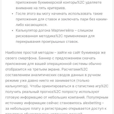
приложение букмекерской конторы%2C уделяете
внимание на пять критериев.
Госле этого вы могу начинать использовать такие
приложения для ставок и заключать пари без каким-
либо касающихся.
Калькулятор догона Мартингейла – слишком
рискованная методика%2C применяемая для
перекрывания проигрышных ставок.
Наиболее простой методом – зайти на сайт букмекера же
своего смартфона. Баннер с предложением скачать
приложение для вашей операционной системы обычно
отобразится на третьем экране. Расчетами%2C
составлением аналитических сводов данных в ручном
режиме уже давно никто не занимается (только
калькулятор). Чтобы ориентироваться в статистике игр%2C
получить реальный прогноз%2C попросту используют
готовую информацию от небольших компаний. Популярным
источнику информации сейчас становилось alexbetting –
за небольшую плату а регистрацию открывается доступ к
регулярно обновляемому источнику важной