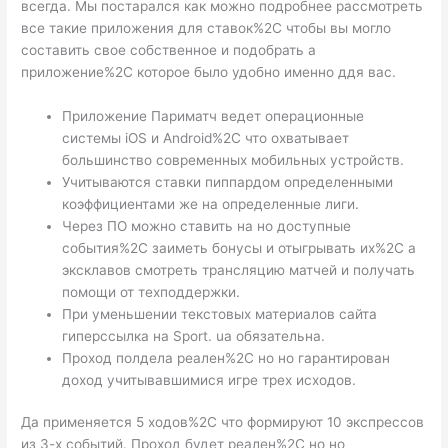
всегда. Мы постарался как можно подробнее рассмотреть
все такие приложения для ставок%2C чтобы вы могло
составить свое собственное и подобрать а
приложение%2C которое было удобно именно ддя вас.
Приложение Париматч ведет операционные
системы iOS и Android%2C что охватывает
большинство современных мобильных устройств.
Учитываются ставки пиппардом определенными
коэффициентами же на определенные лиги.
Через ПО можно ставить на но доступные
события%2C заиметь бонусы и отыгрывать их%2C а
эксклавов смотреть трансляцию матчей и получать
помощи от техподдержки.
При уменьшении текстовых материалов сайта
гиперссылка на Sport. ua обязательна.
Проход полдела реален%2C но но гарантирован
доход учитывавшимися игре трех исходов.
Да применяется 5 ходов%2C что формируют 10 экспрессов
из 3-х событий. Проход будет реален%2C но но