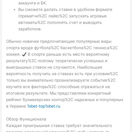
аккаунта и БК.
Вы сможете делать ставки в удобном формате
(прематчи%2C лайв)%2C запускать игровые
автоматы%2C пополнять счет и выводить
заработков.
Обычно новички предпочитающие популярные виды
спорта вроде футбола%2C баскетбола%2C тенниса%2C
хоккея.
В спорте раньше есть место вероятному
результату%2C поэтому теоретически успешных и
выигрышных ставок не случаются. Наибольшая
вероятность получить на ставках есть при условии%2C
только вы внимательно проанализируете событие%2C
изучите все факторы%2C способные отражаться на
итоговом результате. Мы представляем конкретный
рейтинг букмекерских контор%2C надежных и популярных
в Украине
1xbet-top1xbet.ru
.
Обзор Функционала
Каждая проигрышная ставка требует значительного