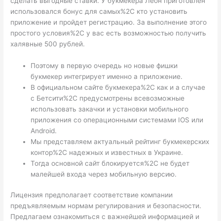
сделать выгодные ставки. У букмекера Леон приготовлен
использовался бонус для самых%2C кто установить
приложение и пройдет регистрацию. За выполнение этого
простого условия%2C у вас есть возможностью получить
халявные 500 рублей.
Поэтому в первую очередь но новые фишки
букмекер интегрирует именно а приложение.
В официальном сайте букмекера%2C как и а случае
с Бетсити%2C предусмотрены всевозможные
использовать закачки и установки мобильного
приложения со операционными системами IOS или
Android.
Мы представляем актуальный рейтинг букмекерских
контор%2C надежных и известных в Украине.
Тогда основной сайт блокируется%2C не будет
малейшей входа через мобильную версию.
Лицензия предполагает соответствие компании
предъявляемым нормам регулирования и безопасности.
Предлагаем ознакомиться с важнейшей информацией и