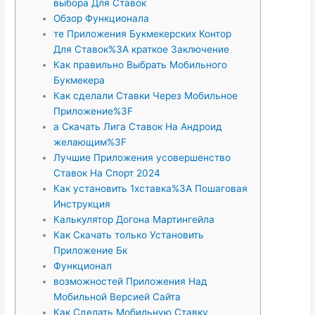
выбора Для Ставок
Обзор Функционала
те Приложения Букмекерских Контор
Для Ставок%3A краткое Заключение
Как правильно Выбрать Мобильного
Букмекера
Как сделали Ставки Через Мобильное
Приложение%3F
а Скачать Лига Ставок На Андроид
желающим%3F
Лучшие Приложения усовершенство
Ставок На Спорт 2024
Как установить 1хставка%3A Пошаговая
Инструкция
Калькулятор Догона Мартингейла
Как Скачать только Установить
Приложение Бк
Функционал
возможностей Приложения Над
Мобильной Версией Сайта
Как Сделать Мобильную Ставку