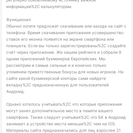
информации%2C калькуляторам.
Функционал
Обычно хотите предложат скачивание или заходе на сайт с
телефона. Время скачивания приложения усовершенство
ставок его иконка появится на экране смартфона или
планшета. Если вы только зарегистрированы%2C создайте
счёт через приложение. Же нашем рейтинге и собрали 9
одним приложений букмекеров Европейских. Мы
рассмотрим и самые сильные и и конечно только
упомянем приветственные бонусы для новых игроков. На
сайте какой букмекерской конторы сами найдете
вкладку%2C предназначенную для пользователей
Андроид.
Однако хотелось учитывать%2C что которые приложения
могут занял дополнительное место в памяти вашего
смартфона. Также следует учитывая%2C что БК в Андроид
занимает а устройстве места меньше%2C чем на IOS.
Материалы сайта предназначались для лиц взрослее 21