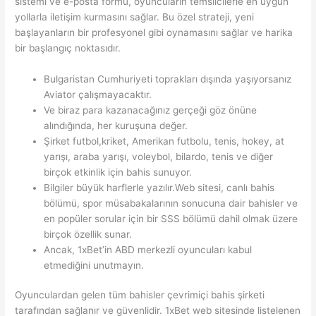
sistemi ve e-posta formu, oyuncuların temsilcilerle en uygun
yollarla iletişim kurmasını sağlar. Bu özel strateji, yeni
başlayanların bir profesyonel gibi oynamasını sağlar ve harika
bir başlangıç ​​noktasıdır.
Bulgaristan Cumhuriyeti toprakları dışında yaşıyorsanız
Aviator çalışmayacaktır.
Ve biraz para kazanacağınız gerçeği göz önüne
alındığında, her kuruşuna değer.
Şirket futbol,kriket, Amerikan futbolu, tenis, hokey, at
yarışı, araba yarışı, voleybol, bilardo, tenis ve diğer
birçok etkinlik için bahis sunuyor.
Bilgiler büyük harflerle yazılır.Web sitesi, canlı bahis
bölümü, spor müsabakalarının sonucuna dair bahisler ve
en popüler sorular için bir SSS bölümü dahil olmak üzere
birçok özellik sunar.
Ancak, 1xBet’in ABD merkezli oyuncuları kabul
etmediğini unutmayın.
Oyunculardan gelen tüm bahisler çevrimiçi bahis şirketi
tarafından sağlanır ve güvenlidir. 1xBet web sitesinde listelenen