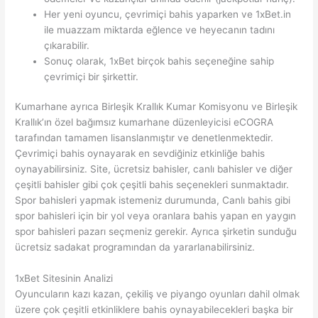
Her yeni oyuncu, çevrimiçi bahis yaparken ve 1xBet.in
ile muazzam miktarda eğlence ve heyecanın tadını
çıkarabilir.
Sonuç olarak, 1xBet birçok bahis seçeneğine sahip
çevrimiçi bir şirkettir.
Kumarhane ayrıca Birleşik Krallık Kumar Komisyonu ve Birleşik
Krallık’ın özel bağımsız kumarhane düzenleyicisi eCOGRA
tarafından tamamen lisanslanmıştır ve denetlenmektedir.
Çevrimiçi bahis oynayarak en sevdiğiniz etkinliğe bahis
oynayabilirsiniz. Site, ücretsiz bahisler, canlı bahisler ve diğer
çeşitli bahisler gibi çok çeşitli bahis seçenekleri sunmaktadır.
Spor bahisleri yapmak istemeniz durumunda, Canlı bahis gibi
spor bahisleri için bir yol veya oranlara bahis yapan en yaygın
spor bahisleri pazarı seçmeniz gerekir. Ayrıca şirketin sunduğu
ücretsiz sadakat programından da yararlanabilirsiniz.
1xBet Sitesinin Analizi
Oyuncuların kazı kazan, çekiliş ve piyango oyunları dahil olmak
üzere çok çeşitli etkinliklere bahis oynayabilecekleri başka bir