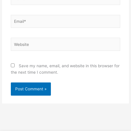
Email*
Website
Save my name, email, and website in this browser for
the next time I comment.