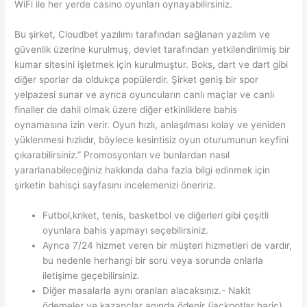
WiFi ile her yerde casino oyunları oynayabilirsiniz.
Bu şirket, Cloudbet yazılımı tarafından sağlanan yazılım ve
güvenlik üzerine kurulmuş, devlet tarafından yetkilendirilmiş bir
kumar sitesini işletmek için kurulmuştur. Boks, dart ve dart gibi
diğer sporlar da oldukça popülerdir. Şirket geniş bir spor
yelpazesi sunar ve ayrıca oyuncuların canlı maçlar ve canlı
finaller de dahil olmak üzere diğer etkinliklere bahis
oynamasına izin verir. Oyun hızlı, anlaşılması kolay ve yeniden
yüklenmesi hızlıdır, böylece kesintisiz oyun oturumunun keyfini
çıkarabilirsiniz.” Promosyonları ve bunlardan nasıl
yararlanabileceğiniz hakkında daha fazla bilgi edinmek için
şirketin bahisçi sayfasını incelemenizi öneririz.
Futbol,kriket, tenis, basketbol ve diğerleri gibi çeşitli
oyunlara bahis yapmayı seçebilirsiniz.
Ayrıca 7/24 hizmet veren bir müşteri hizmetleri de vardır,
bu nedenle herhangi bir soru veya sorunda onlarla
iletişime geçebilirsiniz.
Diğer masalarla aynı oranları alacaksınız.- Nakit
ödemeler ve kazançlar anında ödenir (jackpotlar hariç).