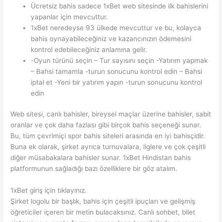
Ücretsiz bahis sadece 1xBet web sitesinde ilk bahislerini
yapanlar için mevcuttur.
1xBet neredeyse 93 ülkede mevcuttur ve bu, kolayca
bahis oynayabileceğiniz ve kazancınızın ödemesini
kontrol edebileceğiniz anlamına gelir.
-Oyun türünü seçin – Tur sayısını seçin -Yatırım yapmak
– Bahsi tamamla -turun sonucunu kontrol edin – Bahsi
iptal et -Yeni bir yatırım yapın -turun sonucunu kontrol
edin
Web sitesi, canlı bahisler, bireysel maçlar üzerine bahisler, sabit
oranlar ve çok daha fazlası gibi birçok bahis seçeneği sunar.
Bu, tüm çevrimiçi spor bahis siteleri arasında en iyi bahisçidir.
Buna ek olarak, şirket ayrıca turnuvalara, liglere ve çok çeşitli
diğer müsabakalara bahisler sunar. 1xBet Hindistan bahis
platformunun sağladığı bazı özelliklere bir göz atalım.
1xBet giriş için tıklayınız.
Şirket logolu bir başlık, bahis için çeşitli ipuçları ve gelişmiş
öğreticiler içeren bir metin bulacaksınız. Canlı sohbet, bilet