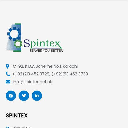
C-92, K.D.A Scheme No.1, Karachi
(+92)213 452 3729, (+92)213 452 3739
info@spintex.net.pk
F
T
L
a
w
i
c
i
n
e
t
k
b
t
e
o
e
d
SPINTEX
o
r
i
k
n
-
-