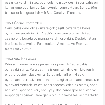
pazar da vardır. Şirket, oyuncular için çok çeşitli spor bahisleri,
kumarhane oyunları ve özel oyunlar sunmaktadır. Bonus, tüm
bahisçiler için geçerlidir – 1xBet, Coral ve Pinnacle.
1xBet Ödeme Yöntemleri
Canlı bahis dahil olmak üzere çok çeşitli pazarlarda bahis
oynamayı seçebilirsiniz. Aradığınız ne olursa olsun, 1xBet
casino onu burada bulmanıza yardımcı olabilir. Destek hatları
İngilizce, İspanyolca, Felemenkçe, Almanca ve Fransızca
olarak mevcuttur.
1xBet Site İncelemesi
Dünyanın neresinde yaşarsanız yaşayın, 1xBet’te bahis
oynayabilirsiniz. Para yatırma işleminizin alındığını bildiren bir
onay e-postası alacaksınız. Bu oyunla ilgili en iyi şey,
oynamanın ücretsiz olması ve herhangi bir sınırlama olmaksızın
oynayabilmenizdir. 1xBet, bahis seçeneklerine ek olarak, spor
bahisleri, spor bahisleri, canlı yayınlar, sanal spor bahisleri ve
e-spor dahil olmak üzere geniş bir ürün yelpazesi sunmaktadır.