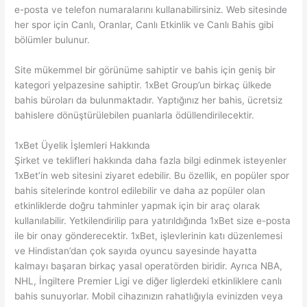
e-posta ve telefon numaralarını kullanabilirsiniz. Web sitesinde
her spor için Canlı, Oranlar, Canlı Etkinlik ve Canlı Bahis gibi
bölümler bulunur.
Site mükemmel bir görünüme sahiptir ve bahis için geniş bir
kategori yelpazesine sahiptir. 1xBet Group’un birkaç ülkede
bahis büroları da bulunmaktadır. Yaptığınız her bahis, ücretsiz
bahislere dönüştürülebilen puanlarla ödüllendirilecektir.
1xBet Üyelik İşlemleri Hakkında
Şirket ve teklifleri hakkında daha fazla bilgi edinmek isteyenler
1xBet’in web sitesini ziyaret edebilir. Bu özellik, en popüler spor
bahis sitelerinde kontrol edilebilir ve daha az popüler olan
etkinliklerde doğru tahminler yapmak için bir araç olarak
kullanılabilir. Yetkilendirilip para yatırıldığında 1xBet size e-posta
ile bir onay gönderecektir. 1xBet, işlevlerinin katı düzenlemesi
ve Hindistan’dan çok sayıda oyuncu sayesinde hayatta
kalmayı başaran birkaç yasal operatörden biridir. Ayrıca NBA,
NHL, İngiltere Premier Ligi ve diğer liglerdeki etkinliklere canlı
bahis sunuyorlar. Mobil cihazınızın rahatlığıyla evinizden veya