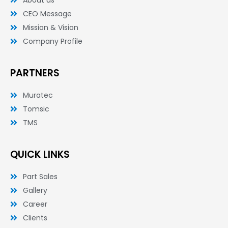
About us
f
i
n
CEO Message
Mission & Vision
Company Profile
PARTNERS
Muratec
Tomsic
TMS
QUICK LINKS
Part Sales
Gallery
Career
Clients