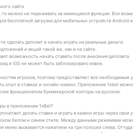
ьного сайта
е, то можно не переживать за имеющиеся функции. Все воз
ля бесплатной загрузки для мобильных устройств Android и 
е сделать депозит и начать играть на реальные деньги.
ложений и акций такой же, как и на сайте.
дают возможность начать ставить после внесения депозита.
дроид и iOS не может быть заблокировано извне.
бностям игроков, поэтому предоставляет все необходимые 
ть опыт в ставках и онлайн-казино. Приложение 1xbet можно
 всем функционалом букмекерской конторы на русском.
гры в приложении 1xBet?
очитают делать ставки и играть в казино игры через свои ус
ском белом и синем стиле. Между данными режимами можно
е меню вызывается нажатием на три полоски слева. Оттуд