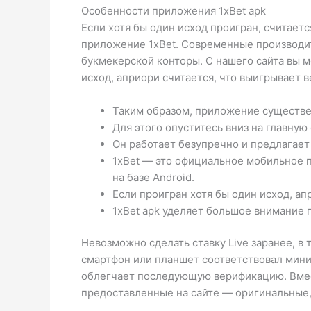
Особенности приложения 1xBet apk
Если хотя бы один исход проигран, считаетс
приложение 1xBet. Современные производите
букмекерской конторы. С нашего сайта вы м
исход, априори считается, что выигрывает в
Таким образом, приложение существе
Для этого опуститесь вниз на главну
Он работает безупречно и предлагает 
1xBet — это официальное мобильное 
на базе Android.
Если проигран хотя бы один исход, ап
1xBet apk уделяет большое внимание 
Невозможно сделать ставку Live заранее, в
смартфон или планшет соответствовал мини
облегчает последующую верификацию. Вмест
предоставленные на сайте — оригинальные,