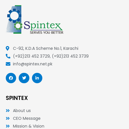
C-92, K.D.A Scheme No.1, Karachi
(+92)213 452 3729, (+92)213 452 3739
info@spintex.net.pk
F
T
L
a
w
i
c
i
n
e
t
k
b
t
e
o
e
d
SPINTEX
o
r
i
k
n
-
-
About us
f
i
n
CEO Message
Mission & Vision