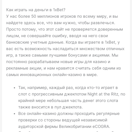
Как играть на деньги в 1xBet?
У нас более 50 миллионов игроков по всему миру, и вы
найдете здесь все, что вам нужно, чтобы развлечься.
Просто потому, что этот сайт не проверяется доверенным
лицом, не совершайте ошибку, вводя на него свои
банковские учетные данные. Когда вы играете в 1xBet, у
вас есть возможность насладиться множеством отличных
игр, а также самыми лучшими бонусами и акциями. Мы
постоянно разрабатываем новые игры для казино и
рекламные акции, и нам нравится считать себя одним из
самых инновационных онлайн-казино в мире.
Так, например, каждый раз, когда кто-то играет в
слот с прогрессивным джекпотом Night at the Ritz, по
крайней мере небольшая часть денег этого слота
также вносится в пул джекпота.
Все онлайн-казино должны проходить регулярные
проверки со стороны ведущей независимой
аудиторской фирмы Великобритании eCOGRA.