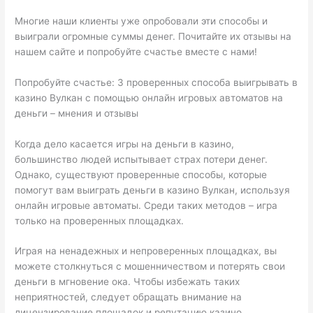
Многие наши клиенты уже опробовали эти способы и
выиграли огромные суммы денег. Почитайте их отзывы на
нашем сайте и попробуйте счастье вместе с нами!
Попробуйте счастье: 3 проверенных способа выигрывать в
казино Вулкан с помощью онлайн игровых автоматов на
деньги – мнения и отзывы
Когда дело касается игры на деньги в казино,
большинство людей испытывает страх потери денег.
Однако, существуют проверенные способы, которые
помогут вам выиграть деньги в казино Вулкан, используя
онлайн игровые автоматы. Среди таких методов – игра
только на проверенных площадках.
Играя на ненадежных и непроверенных площадках, вы
можете столкнуться с мошенничеством и потерять свои
деньги в мгновение ока. Чтобы избежать таких
неприятностей, следует обращать внимание на
лицензирование площадок и репутацию казино.