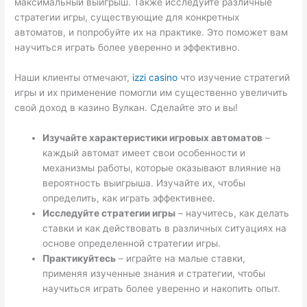
максимальный выигрыш. Также исследуйте различные
стратегии игры, существующие для конкретных
автоматов, и попробуйте их на практике. Это поможет вам
научиться играть более уверенно и эффективно.
Наши клиенты отмечают,
izzi casino
что изучение стратегий
игры и их применение помогли им существенно увеличить
свой доход в казино Вулкан. Сделайте это и вы!
Изучайте характеристики игровых автоматов
–
каждый автомат имеет свои особенности и
механизмы работы, которые оказывают влияние на
вероятность выигрыша. Изучайте их, чтобы
определить, как играть эффективнее.
Исследуйте стратегии игры
– научитесь, как делать
ставки и как действовать в различных ситуациях на
основе определенной стратегии игры.
Практикуйтесь
– играйте на малые ставки,
применяя изученные знания и стратегии, чтобы
научиться играть более уверенно и накопить опыт.