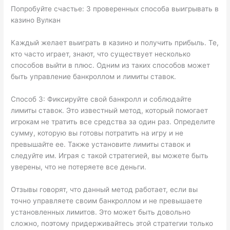
Попробуйте счастье: 3 проверенных способа выигрывать в
казино Вулкан
Каждый желает выиграть в казино и получить прибыль. Те,
кто часто играет, знают, что существует несколько
способов выйти в плюс. Одним из таких способов может
быть управление банкроллом и лимиты ставок.
Способ 3: Фиксируйте свой банкролл и соблюдайте
лимиты ставок. Это известный метод, который помогает
игрокам не тратить все средства за один раз. Определите
сумму, которую вы готовы потратить на игру и не
превышайте ее. Также установите лимиты ставок и
следуйте им. Играя с такой стратегией, вы можете быть
уверены, что не потеряете все деньги.
Отзывы говорят, что данный метод работает, если вы
точно управляете своим банкроллом и не превышаете
установленных лимитов. Это может быть довольно
сложно, поэтому придерживайтесь этой стратегии только