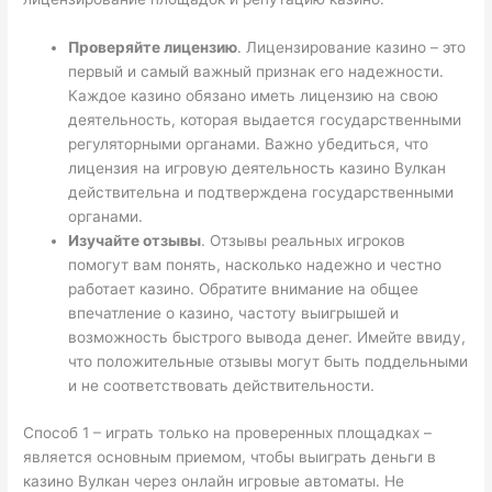
Проверяйте лицензию
. Лицензирование казино – это
первый и самый важный признак его надежности.
Каждое казино обязано иметь лицензию на свою
деятельность, которая выдается государственными
регуляторными органами. Важно убедиться, что
лицензия на игровую деятельность казино Вулкан
действительна и подтверждена государственными
органами.
Изучайте отзывы
. Отзывы реальных игроков
помогут вам понять, насколько надежно и честно
работает казино. Обратите внимание на общее
впечатление о казино, частоту выигрышей и
возможность быстрого вывода денег. Имейте ввиду,
что положительные отзывы могут быть поддельными
и не соответствовать действительности.
Способ 1 – играть только на проверенных площадках –
является основным приемом, чтобы выиграть деньги в
казино Вулкан через онлайн игровые автоматы. Не