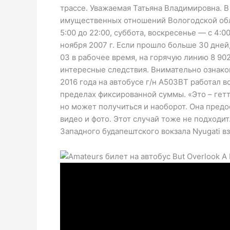
трассе. Уважаемая Татьяна Владимировна. В
имущественных отношений Вологодской обла
5:00 до 22:00, суббота, воскресенье — с 4:
ноября 2007 г. Если прошло больше 30 дней
03 в рабочее время, на горячую линию 8 902
интересные следствия. Внимательно ознако
2016 года на автобусе г/н А503ВТ работал
пределах фиксированной суммы. «Это – гетт
но может получиться и наоборот. Она пред
видео и фото. Этот случай тоже не подходи
Западного будапештского вокзала Nyugati вз