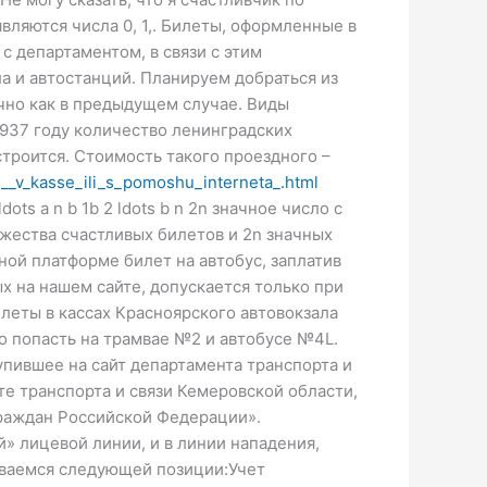
вляются числа 0, 1,. Билеты, оформленные в
с департаментом, в связи с этим
а и автостанций. Планируем добраться из
чно как в предыдущем случае. Виды
1937 году количество ленинградских
троится. Стоимость такого проездного –
u__v_kasse_ili_s_pomoshu_interneta_.html
ts a n b 1b 2 ldots b n 2n значное число с
множества счастливых билетов и 2n значных
ной платформе билет на автобус, заплатив
х на нашем сайте, допускается только при
илеты в кассах Красноярского автовокзала
о попасть на трамвае №2 и автобусе №4L.
пившее на сайт департамента транспорта и
е транспорта и связи Кемеровской области,
граждан Российской Федерации».
й» лицевой линии, и в линии нападения,
иваемся следующей позиции:Учет