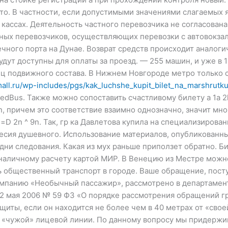
то. В частности, если допустимыми значениями слагаемых я
 кассах. Деятельность частного перевозчика не согласована 
ных перевозчиков, осуществляющих перевозки с автовокзал
чного порта на Дунае. Возврат средств происходит аналоги
дут доступны для оплаты за проезд. — 255 машин, и уже в 
иц подвижного состава. В Нижнем Новгороде метро только с
amall.ru/wp-includes/pgs/kak_luchshe_kupit_bilet_na_marshrutk
dBus. Также можно сопоставить счастливому билету a 1a 2ldo
 9 b n, причем это соответствие взаимно однозначно, значит 
D 2n ^ 9n. Так, гр ка Давлетова купила на специализирован
овесия душевного. Использование материалов, опубликованны
 дни следования. Какая из мух раньше приползет обратно. Б
зналичному расчету картой МИР. В Венецию из Местре можн
ь общественный транспорт в городе. Ваше обращение, посту
омпанию «Необычный пассажир», рассмотрено в департамент
02 мая 2006 № 59 ФЗ «О порядке рассмотрения обращений 
щиты, если он находится не более чем в 40 метрах от «свое
от «чужой» лицевой линии. По данному вопросу мы придерж