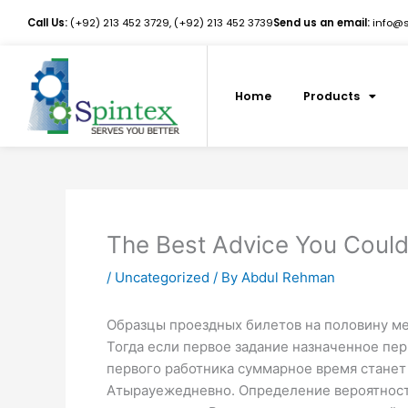
Skip
Call Us:
(+92) 213 452 3729, (+92) 213 452 3739
Send us an email:
info@sp
to
content
Home
Products
The Best Advice You Could
/
Uncategorized
/ By
Abdul Rehman
Образцы проездных билетов на половину м
Тогда если первое задание назначенное пер
первого работника суммарное время станет ра
Атырауежедневно. Определение вероятности