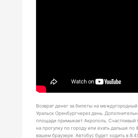
Возврат денег за билеты на междугородный
Уральск Оренбургчерез день. Дополнительны
площади примыкает Акрополь. Счастливый б
на прогулку по городу или ехать дальше по
вашем браузере. Автобус будет ходить в 8: