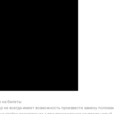
ы на билеты
р не всегда имеет возможность произвести замену поломан
на стойке регистрации а при прохождении контроля новый. Н