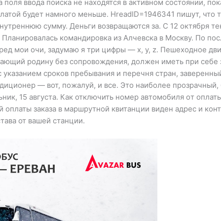
 поля ввода поиска не находятся в активном состоянии, пок
платой будет намного меньше. HreadID=1946341 пишут, что 
утреннюю сумму. Деньги возвращаются за. С 12 октября те
 Планировалась командировка из Алчевска в Москву. По по
ред мои очи, задумаю я три цифры — x, y, z. Пешеходное д
ающий родину без сопровождения, должен иметь при себе з
с указанием сроков пребывания и перечня стран, заверенны
диционер — вот, пожалуй, и все. Это наиболее прозрачный
ьник, 15 августа. Как отключить номер автомобиля oт оплат
й оплаты заказа в маршрутной квитанции виден адрес и кон
става от вашей станции.