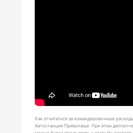
Как отчитаться за командировочные расход
Автостанция Приволжье. При этом диспетче
можно будет предъявить » старый» паспорт 