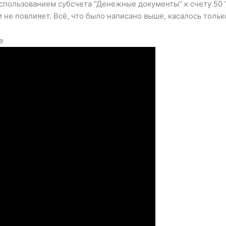
спользованием субсчета “Денежные документы” к счету 50 “К
ки не повлияет. Всё, что было написано выше, касалось толь