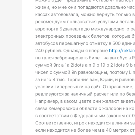
жизни, но мне они попадаются довольно час
кассах автовокзала, можно вернуть только в
рекомендуем пользоваться услугами легаль
аэропорта Будапешта до международного ре
электронных проездных билетов, которые бу
автобусов перешагнуло отметку в 500 един
240 рублей. Однажды я впервые
http://rekl
пытался забронировать билет на автобус в Re
суммой 9n: a 1a 2ldots a n 9 b 19 b 2 ldots
чисел с суммой 9n равномощны, поэтому L n=
за него 8 тыс. Терпения вам, Юрий, и равн
условии гиперссылки на сайт. Отправление,
реализуются за наличный расчет или по бе
Например, в каком цвете они желают видет
связи Кемеровской области с жалобой на к
в соответствии с Федеральным законом от 
Соответственно, игрок находится в линии за
если находится не более чем в 40 метрах 