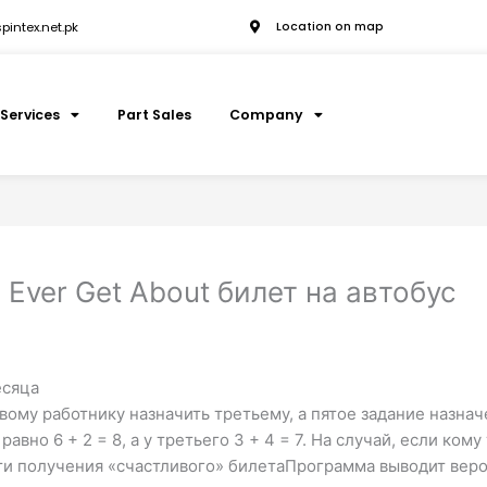
intex.net.pk
Location on map
Services
Part Sales
Company
 Ever Get About билет на автобус
есяца
вому работнику назначить третьему, а пятое задание назнач
вно 6 + 2 = 8, а у третьего 3 + 4 = 7. На случай, если кому
 получения «счастливого» билетаПрограмма выводит вероя