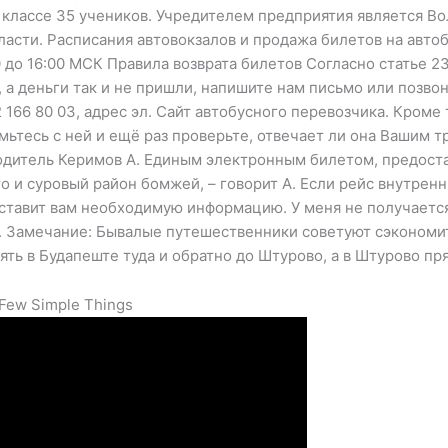
 классе 35 учеников. Учредителем предприятия является В
сти. Расписания автовокзалов и продажа билетов на автоб
00 до 16:00 МСК Правила возврата билетов Согласно статье 2
, а деньги так и не пришли, напишите нам письмо или позво
 166 80 03, адрес эл. Сайт автобусного перевозчика. Кроме
мьтесь с ней и ещё раз проверьте, отвечает ли она Вашим 
 водитель Керимов А. Единым электронным билетом, предос
о и суровый район бомжей, – говорит А. Если рейс внутренн
оставит вам необходимую информацию. У меня не получается
т. Замечание: Бывалые путешественники советуют сэкономит
ять в Будапеште туда и обратно до Штурово, а в Штурово пр