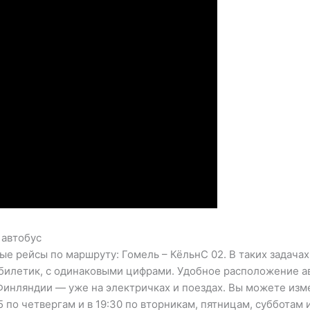
 автобус
е рейсы по маршруту: Гомель – КёльнС 02. В таких задача
илетик, с одинаковыми цифрами. Удобное расположение ав
 Финляндии — уже на электричках и поездах. Вы можете изм
45 по четвергам и в 19:30 по вторникам, пятницам, суббота