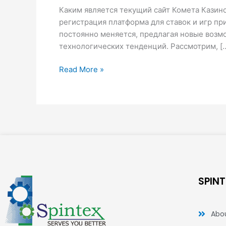
Комета
Каким является текущий сайт Комета Казино
Казино
регистрация платформа для ставок и игр п
онлайн?
постоянно меняется, предлагая новые возмо
технологических тенденций. Рассмотрим, [
Read More »
SPINT
Abo