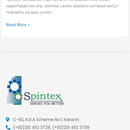
характеристик игр, kometa casino зеркало которые могут
повлиять на ваш успех.
Read More »
C-92, K.D.A Scheme No.1, Karachi
(+92)213 452 3729, (+92)213 452 3739