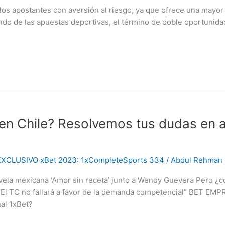
los apostantes con aversión al riesgo, ya que ofrece una mayo
do de las apuestas deportivas, el término de doble oportunida
al en Chile? Resolvemos tus dudas e
CLUSIVO xBet 2023: 1xCompleteSports 334
/
Abdul Rehman
ovela mexicana ‘Amor sin receta’ junto a Wendy Guevera Pero ¿
a: “El TC no fallará a favor de la demanda competencial” B
al 1xBet?