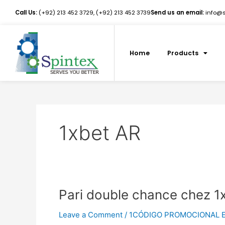
Skip
Call Us:
(+92) 213 452 3729, (+92) 213 452 3739
Send us an email:
info@sp
to
content
Home
Products
1xbet AR
Pari
Pari double chance chez 1
double
Leave a Comment
/
1CÓDIGO PROMOCIONAL EX
chance