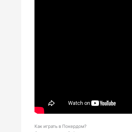
Как играть в Покердом?