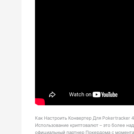
Как Настроить Конвертер Для Pokertracker 
Использование криптовалют – это более над
официальный партнер Покердома с момента е