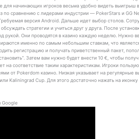
е для начинающих игроков весьма удобно видеть выигрыш в
аз по сравнению с лидерами индустрии — PokerStars и GG N
ребуемая версия Android. Дальше идет выбор столов. Сотр
обсуждать стратегии и учиться друг у друга. После устано
 под рукой. Они проводятся в казино каждую неделю. Нужно 
обираются именно по самым небольшим ставкам, что являе
одить регистрацию и получать приветственный пакет, попо
становить”. Затем вам нужно будет внести 10 €, чтобы полу
т на соответствие таким характеристикам. Игроки пользуют
иями от Pokerdom казино. Низкая указывает на регулярные
l или Kaliningrad Cup. Для этого достаточно нажать на икон