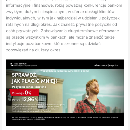
zwykłym, dużym i niespiesznym, w sferze obsługi klientów
indywidualnych, w tym jak najbardziej w udzieleniu pożyczek
ratalnych na długi okres. Jak znaleźć prywatne pożyczki od
osób prywatnych. Zobowiązania długoterminowe oferowane
są przede wszystkim w bankach, ale można znaleźć także
instytucje pozabankowe, które skłonne są udzielać
zobowiązań na dłuższy okres.
Wycofanie zgody na przetwarzanie danych w BIK