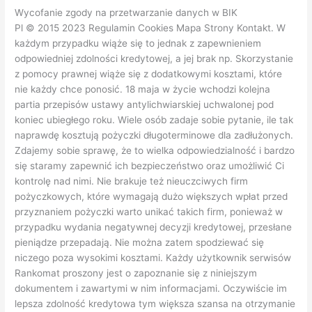
Pl © 2015 2023 Regulamin Cookies Mapa Strony Kontakt. W
każdym przypadku wiąże się to jednak z zapewnieniem
odpowiedniej zdolności kredytowej, a jej brak np. Skorzystanie
z pomocy prawnej wiąże się z dodatkowymi kosztami, które
nie każdy chce ponosić. 18 maja w życie wchodzi kolejna
partia przepisów ustawy antylichwiarskiej uchwalonej pod
koniec ubiegłego roku. Wiele osób zadaje sobie pytanie, ile tak
naprawdę kosztują pożyczki długoterminowe dla zadłużonych.
Zdajemy sobie sprawę, że to wielka odpowiedzialność i bardzo
się staramy zapewnić ich bezpieczeństwo oraz umożliwić Ci
kontrolę nad nimi. Nie brakuje też nieuczciwych firm
pożyczkowych, które wymagają dużo większych wpłat przed
przyznaniem pożyczki warto unikać takich firm, ponieważ w
przypadku wydania negatywnej decyzji kredytowej, przesłane
pieniądze przepadają. Nie można zatem spodziewać się
niczego poza wysokimi kosztami. Każdy użytkownik serwisów
Rankomat proszony jest o zapoznanie się z niniejszym
dokumentem i zawartymi w nim informacjami. Oczywiście im
lepsza zdolność kredytowa tym większa szansa na otrzymanie
gotówki. Potrzebuję szybkiej pożyczki w domu. Wówczas taka
osoba dostanie deskę ratunkową — możliwość refinansowania