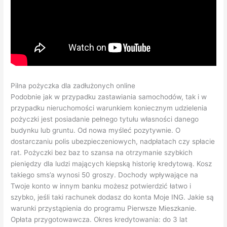
Pilna pożyczka dla zadłużonych online
Podobnie jak w przypadku zastawiania samochodów, tak i w
przypadku nieruchomości warunkiem koniecznym udzielenia
pożyczki jest posiadanie pełnego tytułu własności danego
budynku lub gruntu. Od nowa myśleć pozytywnie. O
dostarczaniu polis ubezpieczeniowych, nadpłatach czy spłacie
rat. Pożyczki bez baz to szansa na otrzymanie szybkich
pieniędzy dla ludzi mających kiepską historię kredytową. Kosz
takiego sms’a wynosi 50 groszy. Dochody wpływające na
Twoje konto w innym banku możesz potwierdzić łatwo i
szybko, jeśli taki rachunek dodasz do konta Moje ING. Jakie są
warunki przystąpienia do programu Pierwsze Mieszkanie.
Opłata przygotowawcza. Okres kredytowania: do 3 lat