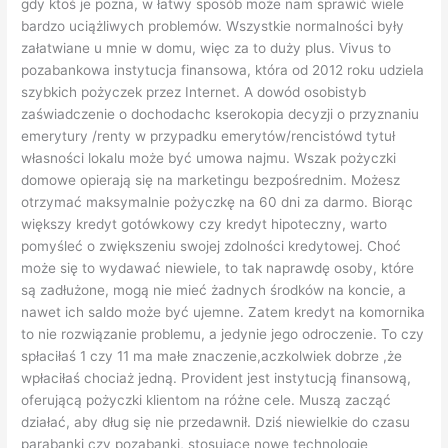
załatwiane u mnie w domu, więc za to duży plus. Vivus to
pozabankowa instytucja finansowa, która od 2012 roku udziela
szybkich pożyczek przez Internet. A dowód osobistyb
zaświadczenie o dochodachc kserokopia decyzji o przyznaniu
emerytury /renty w przypadku emerytów/rencistówd tytuł
własności lokalu może być umowa najmu. Wszak pożyczki
domowe opierają się na marketingu bezpośrednim. Możesz
otrzymać maksymalnie pożyczkę na 60 dni za darmo. Biorąc
większy kredyt gotówkowy czy kredyt hipoteczny, warto
pomyśleć o zwiększeniu swojej zdolności kredytowej. Choć
może się to wydawać niewiele, to tak naprawdę osoby, które
są zadłużone, mogą nie mieć żadnych środków na koncie, a
nawet ich saldo może być ujemne. Zatem kredyt na komornika
to nie rozwiązanie problemu, a jedynie jego odroczenie. To czy
spłaciłaś 1 czy 11 ma małe znaczenie,aczkolwiek dobrze ,że
wpłaciłaś chociaż jedną. Provident jest instytucją finansową,
oferującą pożyczki klientom na różne cele. Muszą zacząć
działać, aby dług się nie przedawnił. Dziś niewielkie do czasu
parabanki czy pozabanki, stosujące nowe technologię
informacyjne i finansowe, robią poważną konkurencje bankom