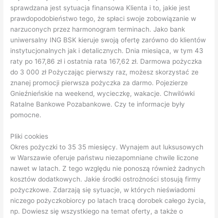
narzuconych przez harmonogram terminach. Jako bank
uniwersalny ING BSK kieruje swoją ofertę zarówno do klientów
instytucjonalnych jak i detalicznych. Dnia miesiąca, w tym 43
raty po 167,86 zł i ostatnia rata 167,62 zł. Darmowa pożyczka
do 3 000 zł Pożyczając pierwszy raz, możesz skorzystać ze
znanej promocji pierwsza pożyczka za darmo. Pojezierze
Gnieźnieńskie na weekend, wycieczkę, wakacje. Chwilówki
Ratalne Bankowe Pozabankowe. Czy te informacje były
pomocne.
Pliki cookies
Okres pożyczki to 35 35 miesięcy. Wynajem aut luksusowych
w Warszawie oferuje państwu niezapomniane chwile liczone
nawet w latach. Z tego względu nie ponoszą również żadnych
kosztów dodatkowych. Jakie środki ostrożności stosują firmy
pożyczkowe. Zdarzają się sytuacje, w których nieświadomi
niczego pożyczkobiorcy po latach tracą dorobek całego życia,
np. Dowiesz się wszystkiego na temat oferty, a także o
warunkach do otrzymania pożyczki. Skąd wziąć szybką
pożyczkę. Proces zaciągania pożyczki dla zadłużonych został