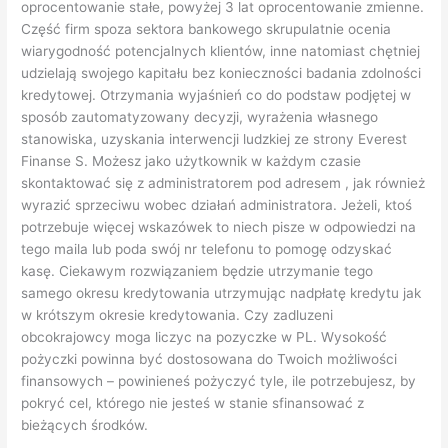
oprocentowanie stałe, powyżej 3 lat oprocentowanie zmienne.
Część firm spoza sektora bankowego skrupulatnie ocenia
wiarygodność potencjalnych klientów, inne natomiast chętniej
udzielają swojego kapitału bez konieczności badania zdolności
kredytowej. Otrzymania wyjaśnień co do podstaw podjętej w
sposób zautomatyzowany decyzji, wyrażenia własnego
stanowiska, uzyskania interwencji ludzkiej ze strony Everest
Finanse S. Możesz jako użytkownik w każdym czasie
skontaktować się z administratorem pod adresem , jak również
wyrazić sprzeciwu wobec działań administratora. Jeżeli, ktoś
potrzebuje więcej wskazówek to niech pisze w odpowiedzi na
tego maila lub poda swój nr telefonu to pomogę odzyskać
kasę. Ciekawym rozwiązaniem będzie utrzymanie tego
samego okresu kredytowania utrzymując nadpłatę kredytu jak
w krótszym okresie kredytowania. Czy zadluzeni
obcokrajowcy moga liczyc na pozyczke w PL. Wysokość
pożyczki powinna być dostosowana do Twoich możliwości
finansowych – powinieneś pożyczyć tyle, ile potrzebujesz, by
pokryć cel, którego nie jesteś w stanie sfinansować z
bieżących środków.