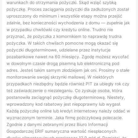
uproszczony do minimum i wszystkie etapy można przejść
zdalnie, bez konieczności wychodzenia z domu — zupełnie jak
w przypadku chwilówki czy kredytu online. Trudno nie
przyznać, że pożyczka z komornikiem to naprawdę trudna
pożyczka. W takich chwilach pomocne mogą okazać się
pożyczki długoterminowe, udzielane przez instytucje
pozabankowe nawet na 60 miesięcy. Zgodę możesz wycofać
w dowolnym czasie drogą pisemną lub elektroniczną pod
adres. Jesteś takim samym złodziejem jak oni. Prosimy o stałe
monitorowanie swojej skrzynki mailowej. W niektórych
przypadkach niezbędny będzie również PIT za ubiegły rok czy
też zaświadczenie o niezaleganiu. Co zyskuje osoba, która
postanowiła zaciągnąć pożyczkę długoterminową. Niestety,
wprowadzony kod rabatowy jest niepoprawny lub wygasł.
Każdą pożyczkę online lub kredyt internetowy należy oddać w
wyznaczonym terminie. Jaka firmę pożczykową polecacie.
Zgodnie z danymi zebranymi przez Biuro Informacji
Gospodarczej ERIF sumaryczna wartość niespłaconych
długów alimentacyjnych przekracza 12,9 mld zł. Pamiętaj, że
nawet duży dług można rozbić na raty. Nie można zwlekać ze