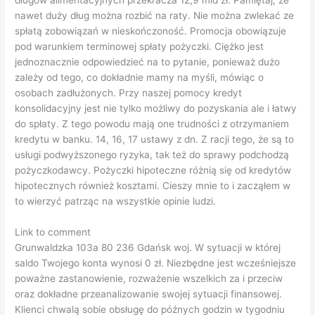
spłatą zobowiązań w nieskończoność. Promocja obowiązuje
pod warunkiem terminowej spłaty pożyczki. Ciężko jest
jednoznacznie odpowiedzieć na to pytanie, ponieważ dużo
zależy od tego, co dokładnie mamy na myśli, mówiąc o
osobach zadłużonych. Przy naszej pomocy kredyt
konsolidacyjny jest nie tylko możliwy do pozyskania ale i łatwy
do spłaty. Z tego powodu mają one trudności z otrzymaniem
kredytu w banku. 14, 16, 17 ustawy z dn. Z racji tego, że są to
usługi podwyższonego ryzyka, tak też do sprawy podchodzą
pożyczkodawcy. Pożyczki hipoteczne różnią się od kredytów
hipotecznych również kosztami. Cieszy mnie to i zacząłem w
to wierzyć patrząc na wszystkie opinie ludzi.
Link to comment
Grunwaldzka 103a 80 236 Gdańsk woj. W sytuacji w której
saldo Twojego konta wynosi 0 zł. Niezbędne jest wcześniejsze
poważne zastanowienie, rozważenie wszelkich za i przeciw
oraz dokładne przeanalizowanie swojej sytuacji finansowej.
Klienci chwalą sobie obsługę do późnych godzin w tygodniu
oraz w weekend, pierwszą darmową pożyczkę oraz sprawny
kontakt z konsultantami firmy. Skontaktować się z