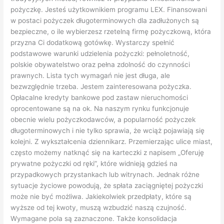
pożyczkę. Jesteś użytkownikiem programu LEX. Finansowani
w postaci pożyczek długoterminowych dla zadłużonych są
bezpieczne, o ile wybierzesz rzetelną firmę pożyczkową, która
przyzna Ci dodatkową gotówkę. Wystarczy spełnić
podstawowe warunki udzielenia pożyczki: pełnoletność,
polskie obywatelstwo oraz pełna zdolność do czynności
prawnych. Lista tych wymagań nie jest długa, ale
bezwzględnie trzeba. Jestem zainteresowana pożyczka.
Opłacalne kredyty bankowe pod zastaw nieruchomości
oprocentowane są na ok. Na naszym rynku funkcjonuje
obecnie wielu pożyczkodawców, a popularność pożyczek
długoterminowych i nie tylko sprawia, że wciąż pojawiają się
kolejni. Z wykształcenia dziennikarz. Przemierzając ulice miast,
często możemy natknąć się na karteczki z napisem „Oferuję
prywatne pożyczki od ręki”, które widnieją gdzieś na
przypadkowych przystankach lub witrynach. Jednak różne
sytuacje życiowe powodują, że spłata zaciągniętej pożyczki
może nie być możliwa. Jakiekolwiek przedpłaty, które są
wyższe od tej kwoty, muszą wzbudzić naszą czujność.
Wymagane pola są zaznaczone. Także konsolidacja