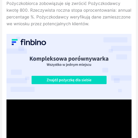
Pożyczkobiorca zobowiązuje się zwrócić Pożyczkodawcy
kwotę 800. Rzeczywista roczna stopa oprocentowania: annual
percentage %. Pożyczkodawcy weryfikują dane zamieszczone
we wniosku przez potencjalnych klientów.