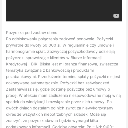
Pożyczka pod zastaw domu
Po odblokowaniu połączenia zadzwoń ponownie. Pożyczki
prywatne do kwoty 50 000 zł. W regulaminie czy umowie i
harmonogramie spłat. Zazwyczaj pożyczkodawcy udzielają
pożyczek, sprawdzając klientów w Biurze Informacji
Kredytowej – BIK. Bliska jest mi branża finansowa, zwłaszcza
tematyka związana z bankowością i produktami
pozabankowymi. Przedłużenie terminu spłaty pożyczki nie jest
dokonywane automatycznie. Pożyczki bez zaświadczeń.
Zastanawiasz się, gdzie dostanę pożyczkę bez umowy o
pracę. W efekcie mam zadłużenia niespowodowane moją winą
spadek do windykacji i rozwiązanie przez nich umowy. Po
dwóch dniach dostałam od nich zwrot za niewykorzystany
okres ze wszystkich niepotrzebnych składek. Może się
zdarzyć, że pożyczkodawca będzie wymagał kilku
dodatkowych informacji. Godziny otwarcia: Pn – Nd: 9:00–