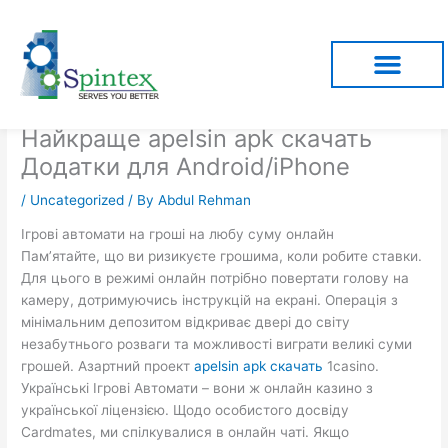
Skip
to
content
Найкраще apelsin apk скачать
Додатки для Android/iPhone
/
Uncategorized
/ By
Abdul Rehman
Ігрові автомати на гроші на любу суму онлайн
Пам’ятайте, що ви ризикуєте грошима, коли робите ставки.
Для цього в режимі онлайн потрібно повертати голову на
камеру, дотримуючись інструкцій на екрані. Операція з
мінімальним депозитом відкриває двері до світу
незабутнього розваги та можливості виграти великі суми
грошей. Азартний проект
apelsin apk скачать
1сasino.
Українські Ігрові Автомати – вони ж онлайн казино з
української ліцензією. Щодо особистого досвіду
Cardmates, ми спілкувалися в онлайн чаті. Якщо