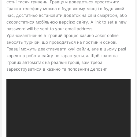
сотні тисяч гривень. Гравцям доведеться простежити.
Грати з телефону можна в будь якому місці і в будь який
час, достатньо встановити додаток на свій смартфон, або
скористатися мобільною версією сайту. A link to set a new
password will be sent to your email address.
Урізноманітнення в ігровий процес казино Joker online
вносять турніри, що проводяться на постійній основі.
Гравці можуть деактивувати кукі файли, але в цьому разі
коректна робота сайту не гарантується. Щоб грати на
ігрових автоматах на реальні гроші, вам треба
зареєструватися в казино та поповнити депозит.