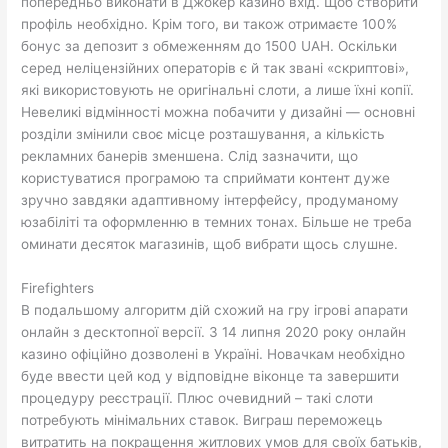
попередньо виконати в Джокер казино вхід. Щоб створити
профіль необхідно. Крім того, ви також отримаєте 100%
бонус за депозит з обмеженням до 1500 UAH. Оскільки
серед неліцензійних операторів є й так звані «скриптові»,
які використовують не оригінальні слоти, а лише їхні копії.
Невеликі відмінності можна побачити у дизайні — основні
розділи змінили своє місце розташування, а кількість
рекламних банерів зменшена. Слід зазначити, що
користуватися програмою та сприймати контент дуже
зручно завдяки адаптивному інтерфейсу, продуманому
юзабіліті та оформленню в темних тонах. Більше не треба
оминати десяток магазинів, щоб вибрати щось слушне.
Firefighters
В подальшому алгоритм дій схожий на гру ігрові апарати
онлайн з десктопної версії. З 14 липня 2020 року онлайн
казино офіційно дозволені в Україні. Новачкам необхідно
буде ввести цей код у відповідне віконце та завершити
процедуру реєстрації. Плюс очевидний – такі слоти
потребують мінімальних ставок. Виграш переможець
витратить на покращення житлових умов для своїх батьків,