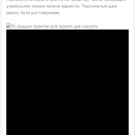
українських казино можна віднести. Персональні дані
мають бути достовірними.