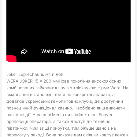
Joker Leprechauns Hit n Roll
WERA JOKER 15 × 200 ммНове покоління високоякісних
комбінованих гайкових ключів з тріскачкою фірми Wera. На
смартфони встановлюються не конкретні апарати, а
додатків українських гемблінгових клубів, де доступний
повноцінний функціонал казино. Необхідно лиш виконати
наступні дії. У розділі Меню ви знайдете всі бонусні
пропозиції оператора, а також доступ до технічної
підтримки. Чим вищі прибутки, тим більше шансів на
перемогу у заході. Вона покаже вам скільки коштує кожен