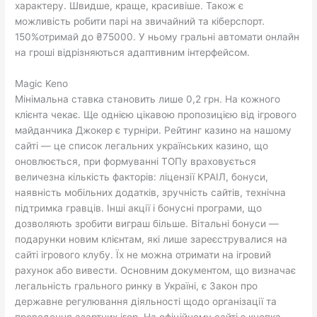
характеру. Швидше, краще, красивіше. Також є
можливість робити парі на звичайний та кіберспорт.
150%отримай до ₴75000. У ньому гральні автомати онлайн
на гроші відрізняються адаптивним інтерфейсом.
Magic Keno
Мінімальна ставка становить лише 0,2 грн. На кожного
клієнта чекає. Ще однією цікавою пропозицією від ігрового
майданчика Джокер є турніри. Рейтинг казино на нашому
сайті — це список легальних українських казино, що
оновлюється, при формуванні ТОПу враховується
величезна кількість факторів: ліцензії КРАІЛ, бонуси,
наявність мобільних додатків, зручність сайтів, технічна
підтримка гравців. Інші акції і бонусні програми, що
дозволяють зробити виграш більше. Вітальні бонуси —
подарунки новим клієнтам, які лише зареєструвалися на
сайті ігрового клубу. Їх не можна отримати на ігровий
рахунок або вивести. Основним документом, що визначає
легальність грального ринку в Україні, є Закон про
державне регулювання діяльності щодо організації та
проведення азартних ігор. На офіційному сайті є кнопка