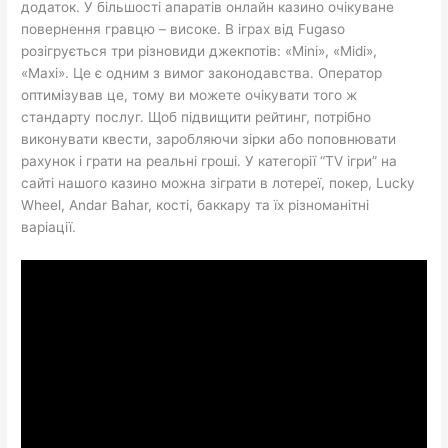
додаток. У більшості апаратів онлайн казино очікуване
повернення гравцю – високе. В іграх від Fugaso
розігрується три різновиди джекпотів: «Mini», «Midi»,
«Maxi». Це є одним з вимог законодавства. Оператор
оптимізував це, тому ви можете очікувати того ж
стандарту послуг. Щоб підвищити рейтинг, потрібно
виконувати квести, заробляючи зірки або поповнювати
рахунок і грати на реальні гроші. У категорії “TV ігри” на
сайті нашого казино можна зіграти в лотереї, покер, Lucky
Wheel, Andar Bahar, кості, баккару та їх різноманітні
варіації.